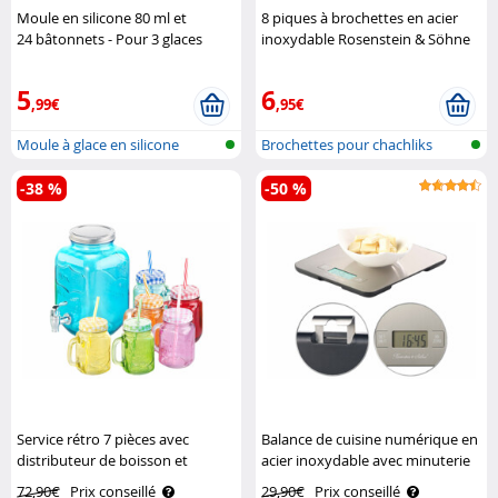
Moule en silicone 80 ml et
8 piques à brochettes en acier
24 bâtonnets - Pour 3 glaces
inoxydable Rosenstein & Söhne
Rosenstein & Söhne
5
6
,99€
,95€
Moule à glace en silicone
Brochettes pour chachliks
-38 %
-50 %
Service rétro 7 pièces avec
Balance de cuisine numérique en
distributeur de boisson et
acier inoxydable avec minuterie
6 verres Pearl
Rosenstein & Söhne
72,90€
Prix conseillé
29,90€
Prix conseillé