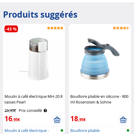
Produits suggérés
-43 %
Moulin à café électrique MH-20 8
Bouilloire pliable en silicone - 800
tasses Pearl
ml Rosenstein & Söhne
29,90€
Prix conseillé
16
18
,95€
,95€
Moulin à café électrique -
Bouilloire pliable