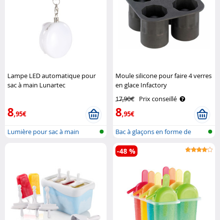
Lampe LED automatique pour
Moule silicone pour faire 4 verres
sac à main Lunartec
en glace Infactory
17,90€
Prix conseillé
8
8
,95€
,95€
Lumière pour sac à main
Bac à glaçons en forme de
verre
-48 %