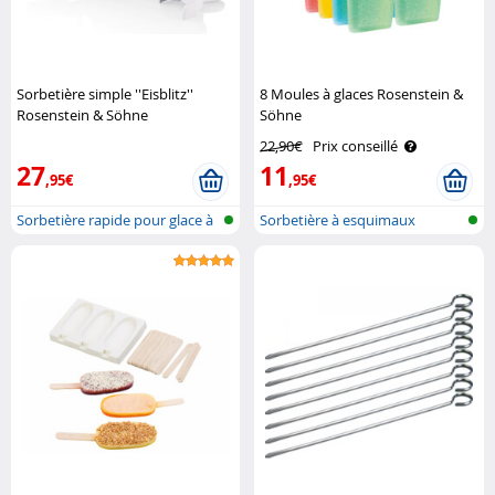
Sorbetière simple ''Eisblitz''
8 Moules à glaces Rosenstein &
Rosenstein & Söhne
Söhne
22,90€
Prix conseillé
27
11
,95€
,95€
Sorbetière rapide pour glace à
Sorbetière à esquimaux
léch..