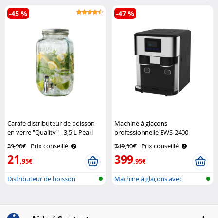
broyeur ..
-45 %
-47 %
Carafe distributeur de boisson
Machine à glaçons
en verre "Quality" - 3,5 L Pearl
professionnelle EWS-2400
Rosenstein & Söhne
39,90€
Prix conseillé
749,90€
Prix conseillé
21
399
,95€
,95€
Distributeur de boisson
Machine à glaçons avec
broyeur à gl..