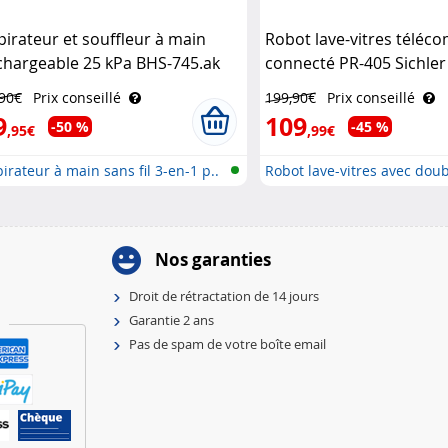
pirateur et souffleur à main
Robot lave-vitres télé
chargeable 25 kPa BHS-745.ak
connecté PR-405 Sichler
chler Haushaltsgeräte
Haushaltsgeräte
,90€
Prix conseillé
199,90€
Prix conseillé
9
109
-50 %
-45 %
,95€
,99€
irateur à main sans fil 3-en-1 p..
Robot lave-vitres avec doub
Nos garanties
Droit de rétractation de 14 jours
Garantie 2 ans
Pas de spam de votre boîte email