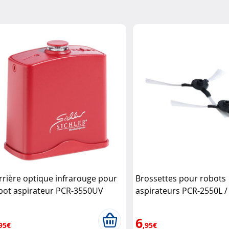
rrière optique infrarouge pour
Brossettes pour robots
bot aspirateur PCR-3550UV
aspirateurs PCR-2550L /
chler Haushaltsgeräte
3550UV / PCR-2000 Sichl
Haushaltsgeräte
6
95€
,95€