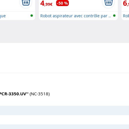
4
6
-50 %
,99€
,
que
Robot aspirateur avec contrôle par ..
Rob
'PCR-3350.UV''
(NC-3518)