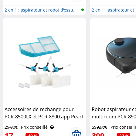
2 en 1 : aspirateur et robot d'essu..
2 en 1 : aspirateur et 
Accessoires de rechange pour
Robot aspirateur c
PCR-8500LX et PCR-8800.app Pearl
multiroom PCR-8900
Exclusive
29,90€
Prix conseillé
599,90€
Prix conseill
17
399
-40 %
-33 %