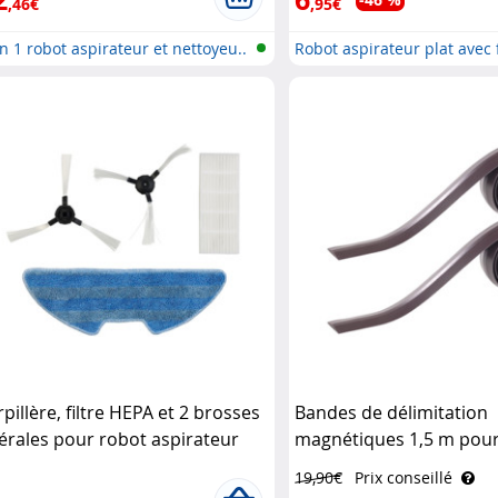
,46€
,95€
n 1 robot aspirateur et nettoyeu..
Robot aspirateur plat avec f
pillère, filtre HEPA et 2 brosses
Bandes de délimitation
térales pour robot aspirateur
magnétiques 1,5 m pour
R-6000 Sichler Haushaltsgeräte
nettoyeur PCR-2000 Sich
19,90€
Prix conseillé
Haushaltsgeräte