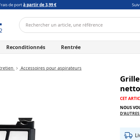
Frais de port
à partir de 3,99 €
Sui
Reconditionnés
Rentrée
tretien
Accessoires pour aspirateurs
Grill
nett
CET ARTIC
NOUS VO
D'AUTRES
L