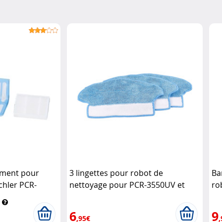
ement pour
3 lingettes pour robot de
Ba
chler PCR-
nettoyage pour PCR-3550UV et
ro
PCR-2000 Sichler Haushaltsgeräte
Si
6
9
,95€
,