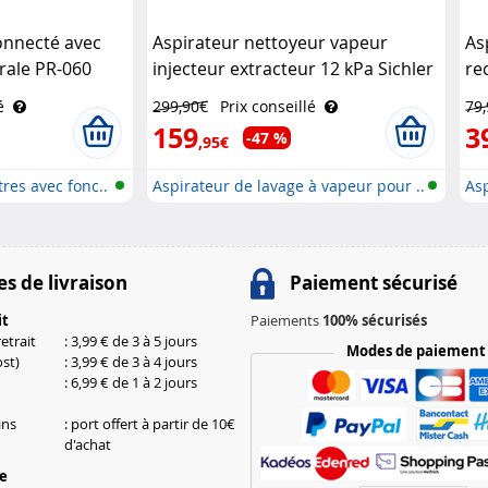
connecté avec
Aspirateur nettoyeur vapeur
As
érale PR-060
injecteur extracteur 12 kPa Sichler
re
Haushaltsgeräte
Si
é
299,90€
Prix conseillé
79
159
3
-47 %
,95€
res avec fonc..
Aspirateur de lavage à vapeur pour ..
Asp
s de livraison
Paiement sécurisé
it
Paiements
100% sécurisés
etrait
: 3,99 € de 3 à 5 jours
Modes de paiement
st)
: 3,99 € de 3 à 4 jours
: 6,99 € de 1 à 2 jours
ins
: port offert à partir de 10€
d'achat
le