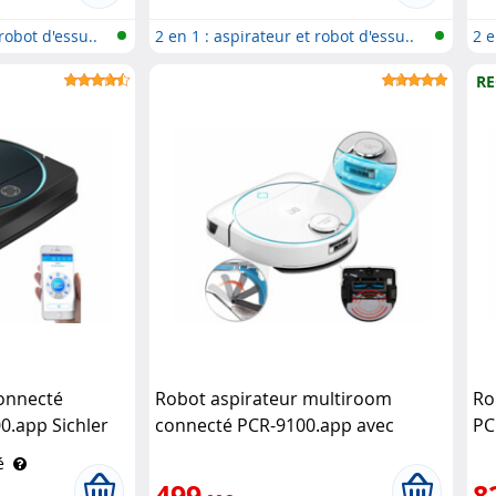
robot d'essu..
2 en 1 : aspirateur et robot d'essu..
2 e
RE
onnecté
Robot aspirateur multiroom
Ro
.app Sichler
connecté PCR-9100.app avec
PC
capteur lidar Sichler Exclusive
Ha
é
499
8