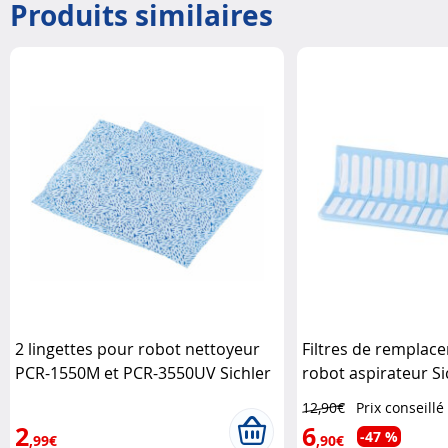
Produits similaires
2 lingettes pour robot nettoyeur
Filtres de remplac
PCR-1550M et PCR-3550UV Sichler
robot aspirateur Si
3550UV Sichler
12,90€
Prix conseillé
2
6
-47 %
,99€
,90€