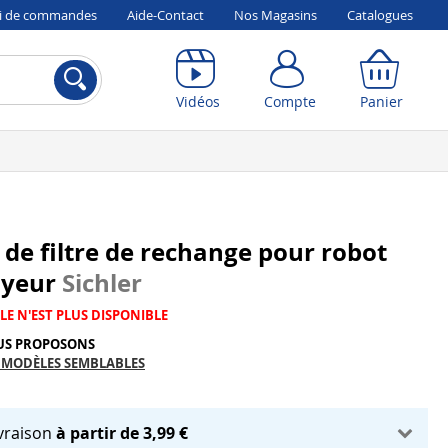
vi de commandes
Aide-Contact
Nos Magasins
Catalogues
Compte
Panier
Vidéos
Compte
Panier
e de filtre de rechange pour robot
oyeur
Sichler
LE N'EST PLUS DISPONIBLE
US PROPOSONS
 MODÈLES SEMBLABLES
ivraison
à partir de 3,99 €