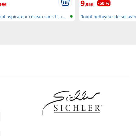
9
-50 %
99€
,95€
ot aspirateur réseau sans fil, c..
Robot nettoyeur de sol avec