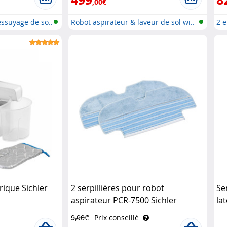
,00€
essuyage de so..
Robot aspirateur & laveur de sol wi..
2 e
rique Sichler
2 serpillières pour robot
Ser
aspirateur PCR-7500 Sichler
la
Haushaltsgeräte
PC
9,90€
Prix conseillé