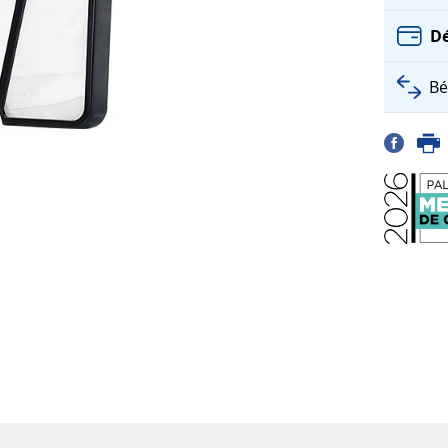
Dé
Bé