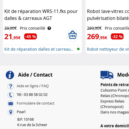
Kit de réparation WRS-11.fks pour
Robot lave-vitres 
dalles & carreaux AGT
pulvérisation bilat
Sichler Exclusive
39,90€
Prix conseillé
399,90€
Prix conseill
21
269
-45 %
-32 %
,95€
,95€
Kit de réparation dalles et carreau..
Robot nettoyeur de vit
Aide / Contact
Mode
Points de retra
Aide en ligne / FAQ
Colissimo Point r
Tél : 03 88 58 02 02
Relais (Chronopo
Express Relais
Formulaire de contact
(Chronopost)
Pearl
Dans nos magas
B.P. 10168
6 rue de la Scheer
A votre domici