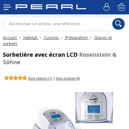
Accueil
Habitat
Cuisine
Préparation
Glaces et
sorbets
Sorbetière avec écran LCD
Rosenstein &
Söhne
Avis clients (1)
|
Avis presse (6)