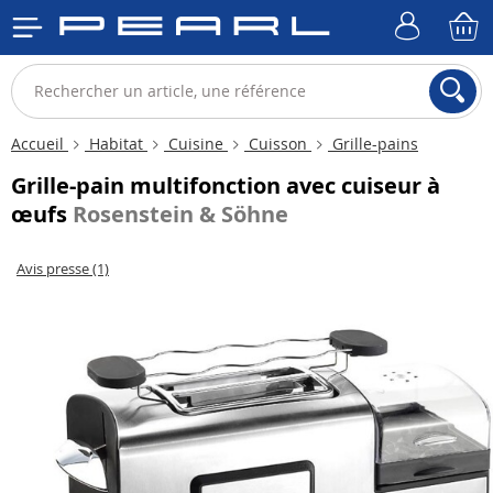
Accueil
Habitat
Cuisine
Cuisson
Grille-pains
Grille-pain multifonction avec cuiseur à
œufs
Rosenstein & Söhne
Avis presse (1)