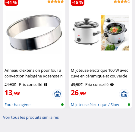
-44 %
-46 %
Anneau d'extension pour four à
Mijoteuse électrique 100 W avec
convection halogène Rosenstein
cuve en céramique et couvercle
& Söhne
en verre, 1,4 L Rosenstein &
24,90€
Prix conseillé
49,90€
Prix conseillé
Söhne
13
26
,95€
,95€
Four halogène
Mijoteuse électrique / Slow-
Cooker
Voir tous les produits similaires