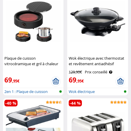
Plaque de cuisson
Wok électrique avec thermostat
vitrocéramique et gril à chaleur
et revêtement antiadhésif
infrarouge 2000 W Rosenstein &
Rosenstein & Söhne
129,90€
Prix conseillé
Söhne
69
69
,95€
,95€
2en 1 : Plaque de cuisson
Wok électrique
vitrocéra..
-40 %
-44 %