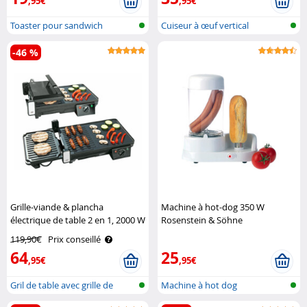
,95€
,95€
Toaster pour sandwich
Cuiseur à œuf vertical
-46 %
Grille-viande & plancha
Machine à hot-dog 350 W
électrique de table 2 en 1, 2000 W
Rosenstein & Söhne
Rosenstein & Söhne
119,90€
Prix conseillé
64
25
,95€
,95€
Gril de table avec grille de
Machine à hot dog
contac..