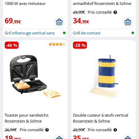
1000 W avec minuteur
antiadhésif Rosenstein & Söhne
Rosenstein & Söhne
49,90€
Prix conseillé
69
34
,95€
,95€
Gril infrarouge vertical sans
Grill de contact
fumée
-46 %
-28 %
Toaster pour sandwichs
Double cuiseur à œufs vertical
Rosenstein & Söhne
Rosenstein & Söhne
36,90€
Prix conseillé
49,90€
Prix conseillé
19
35