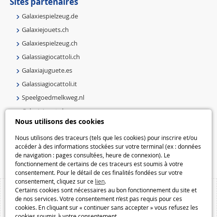
Sites partenaires
Galaxiespielzeug.de
Galaxiejouets.ch
Galaxiespielzeug.ch
Galassiagiocattoli.ch
Galaxiajuguete.es
Galassiagiocattoli.it
Speelgoedmelkweg.nl
Galaxiejouets.be
Nous utilisons des cookies
Galaxiespielzeug.be
Nous utilisons des traceurs (tels que les cookies) pour inscrire et/ou
Speelgoedmelkweg.be
accéder à des informations stockées sur votre terminal (ex : données
Macway.com
de navigation : pages consultées, heure de connexion). Le
fonctionnement de certains de ces traceurs est soumis à votre
consentement. Pour le détail de ces finalités fondées sur votre
consentement, cliquez sur ce
lien
.
Certains cookies sont nécessaires au bon fonctionnement du site et
de nos services. Votre consentement n’est pas requis pour ces
cookies. En cliquant sur « continuer sans accepter » vous refusez les
cookies soumis à votre consentement.