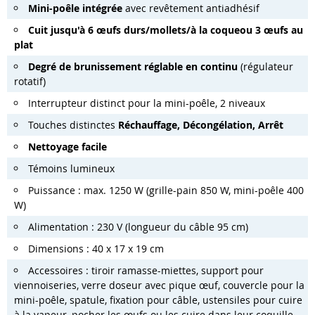
Mini-poêle intégrée
avec revêtement antiadhésif
Cuit jusqu'à 6 œufs durs/mollets/à la coque
ou 3 œufs au
plat
Degré de brunissement réglable en continu
(régulateur
rotatif)
Interrupteur distinct pour la mini-poêle, 2 niveaux
Touches distinctes
Réchauffage, Décongélation, Arrêt
Nettoyage facile
Témoins lumineux
Puissance : max. 1250 W (grille-pain 850 W, mini-poêle 400
W)
Alimentation : 230 V (longueur du câble 95 cm)
Dimensions : 40 x 17 x 19 cm
Accessoires : tiroir ramasse-miettes, support pour
viennoiseries, verre doseur avec pique œuf, couvercle pour la
mini-poêle, spatule, fixation pour câble, ustensiles pour cuire
à la vapeur, pocher les œufs ou les cuire dans leur coquille