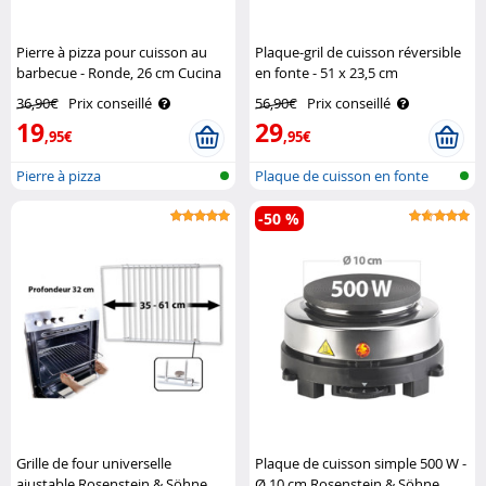
Pierre à pizza pour cuisson au
Plaque-gril de cuisson réversible
barbecue - Ronde, 26 cm Cucina
en fonte - 51 x 23,5 cm
Dimodena
Rosenstein & Söhne
36,90€
Prix conseillé
56,90€
Prix conseillé
19
29
,95€
,95€
Pierre à pizza
Plaque de cuisson en fonte
pour bar..
-50 %
Grille de four universelle
Plaque de cuisson simple 500 W -
ajustable Rosenstein & Söhne
Ø 10 cm Rosenstein & Söhne