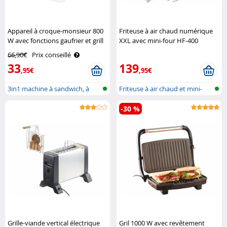
Appareil à croque-monsieur 800
Friteuse à air chaud numérique
W avec fonctions gaufrier et grill
XXL avec mini-four HF-400
de table Rosenstein & Söhne
Rosenstein & Söhne
66,90€
Prix conseillé
33
139
,95€
,95€
3in1 machine à sandwich, à
Friteuse à air chaud et mini-
gaufres ..
four à..
-30 %
Grille-viande vertical électrique
Gril 1000 W avec revêtement