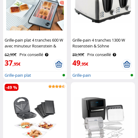
Grille-pain plat 4 tranches 600 W
Grille-pain 4 tranches 1300 W
avec minuteur Rosenstein &
Rosenstein & Söhne
Söhne
62,90€
Prix conseillé
89,90€
Prix conseillé
37
49
,95€
,95€
Grille-pain plat
Grille-pain
-49 %