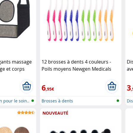
 gants massage
12 brosses à dents 4 couleurs -
Di
ge et corps
Poils moyens Newgen Medicals
av
6
3
,95€
,
 pour le soin..
Brosses à dents
Di
gra
NOUVEAUTÉ