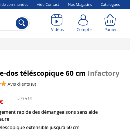
vi de commandes
Aide-Contact
Nos Magasins
Catalogues
Compte
Panier
Vidéos
Compte
Panier
e-dos téléscopique 60 cm
Infactory
Avis clients (8)
5,79 € HT
 €
gement rapide des démangeaisons sans aide
ieure
élescopique extensible jusqu'à 60 cm