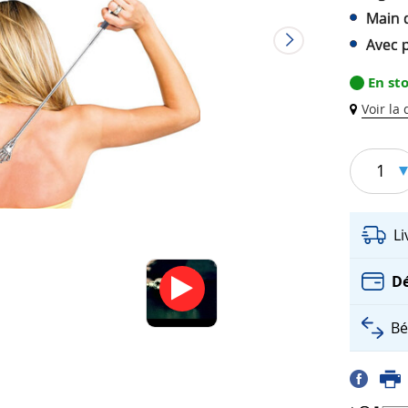
Main 
Avec 
En st
Voir la
1
L
Dé
Bé