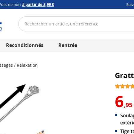
Frais de port
à partir de 3,99 €
Sui
Reconditionnés
Rentrée
sages / Relaxation
Gratt
6
,95
Soula
extér
Tige t