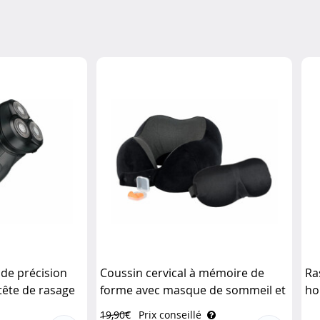
 de précision
Coussin cervical à mémoire de
Ra
 tête de rasage
forme avec masque de sommeil et
ho
chler Men's Care
bouchons d’oreille Newgen
19,90€
Prix conseillé