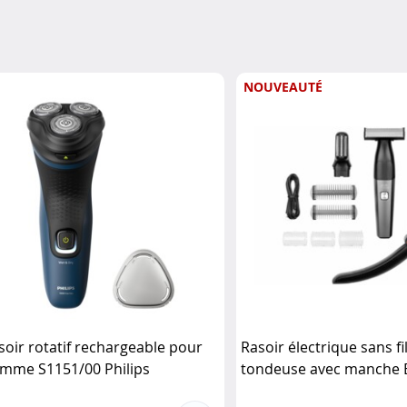
NOUVEAUTÉ
soir rotatif rechargeable pour
Rasoir électrique sans fil
mme S1151/00 Philips
tondeuse avec manche 
Sichler Men's Care