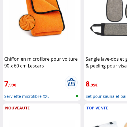
Chiffon en microfibre pour voiture
Sangle lave-dos et
90 x 60 cm Lescars
& peeling pour visa
Sichler Beauty
7
8
,99€
,95€
Serviette microfibre XXL
Set pour sauna et bain
NOUVEAUTÉ
TOP VENTE