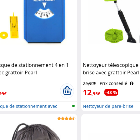
sque de stationnement 4 en 1
Nettoyeur télescopique
ec grattoir Pearl
brise avec grattoir Pearl
24,90€
Prix conseillé
12
-48 %
99€
,95€
sque de stationnement avec
Nettoyeur de pare-brise
tto..
télescopiqu..