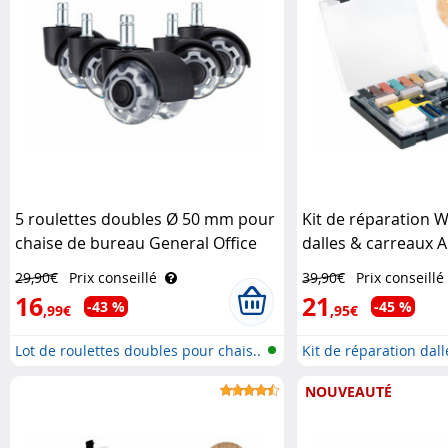
5 roulettes doubles Ø 50 mm pour
Kit de réparation 
chaise de bureau General Office
dalles & carreaux 
29,90€
Prix conseillé
39,90€
Prix conseillé
16
21
-43 %
-45 %
,99€
,95€
Lot de roulettes doubles pour chais..
Kit de réparation dall
NOUVEAUTÉ