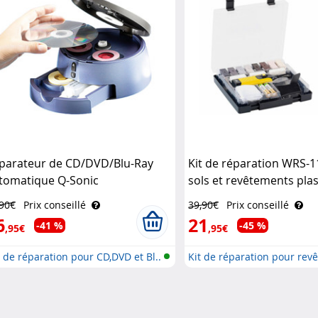
parateur de CD/DVD/Blu-Ray
Kit de réparation WRS-1
tomatique Q-Sonic
sols et revêtements pla
AGT
,90€
Prix conseillé
39,90€
Prix conseillé
6
21
-41 %
-45 %
,95€
,95€
 de réparation pour CD,DVD et Bl..
Kit de réparation pour rev
p..