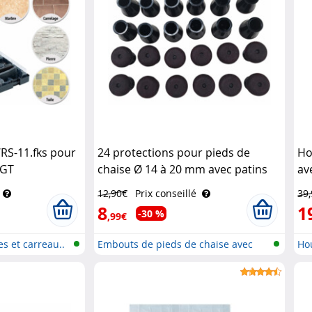
WRS-11.fks pour
24 protections pour pieds de
Ho
AGT
chaise Ø 14 à 20 mm avec patins
av
en feutre - noir Carlo Milano
Pe
12,90€
Prix conseillé
39
8
1
-30 %
,99€
es et carreau..
Embouts de pieds de chaise avec
Ho
pat..