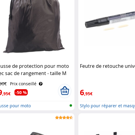
usse de protection pour moto
Feutre de retouche univ
ec sac de rangement - taille M
arl
,90€
Prix conseillé
9
6
-50 %
,95€
,95€
usse pour moto
Stylo pour réparer et masqu