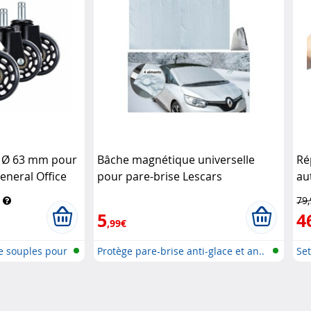
s Ø 63 mm pour
Bâche magnétique universelle
Ré
eneral Office
pour pare-brise Lescars
au
79
5
4
,99€
e souples pour
Protège pare-brise anti-glace et an..
Set