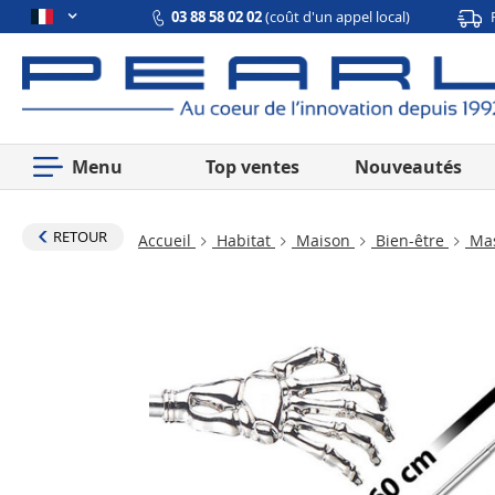
03 88 58 02 02
(coût d'un appel local)
Menu
Top ventes
Nouveautés
RETOUR
Accueil
Habitat
Maison
Bien-être
Mas