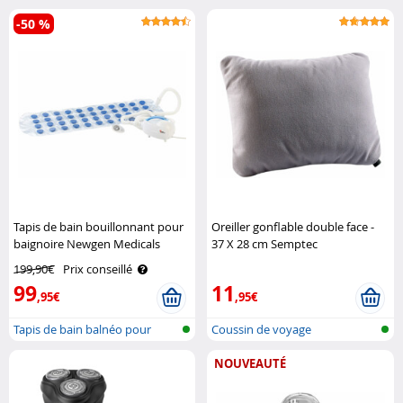
-50 %
Tapis de bain bouillonnant pour
Oreiller gonflable double face -
baignoire Newgen Medicals
37 X 28 cm Semptec
199,90€
Prix conseillé
99
11
,95€
,95€
Tapis de bain balnéo pour
Coussin de voyage
baignoire
NOUVEAUTÉ