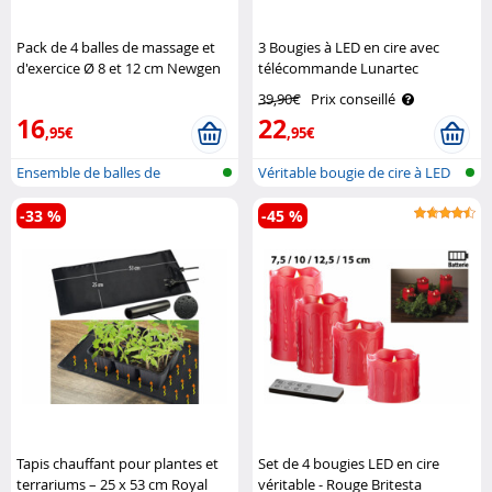
Pack de 4 balles de massage et
3 Bougies à LED en cire avec
d'exercice Ø 8 et 12 cm Newgen
télécommande Lunartec
Medicals
39,90€
Prix conseillé
16
22
,95€
,95€
Ensemble de balles de
Véritable bougie de cire à LED
massage
avec..
-33 %
-45 %
Tapis chauffant pour plantes et
Set de 4 bougies LED en cire
terrariums – 25 x 53 cm Royal
véritable - Rouge Britesta