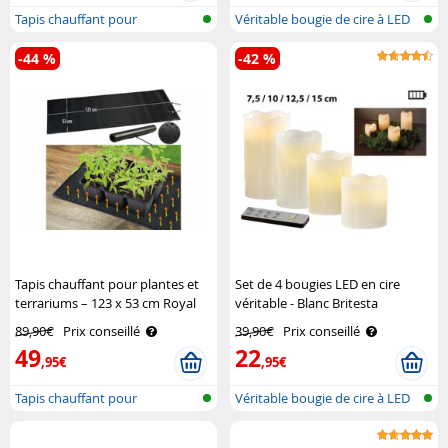
Tapis chauffant pour
Véritable bougie de cire à LED
plantes/terrar..
avec..
-44 %
-42 %
Tapis chauffant pour plantes et
Set de 4 bougies LED en cire
terrariums – 123 x 53 cm Royal
véritable - Blanc Britesta
Gardineer
89,90€
Prix conseillé
39,90€
Prix conseillé
49
22
,95€
,95€
Tapis chauffant pour
Véritable bougie de cire à LED
plantes/terrar..
avec..