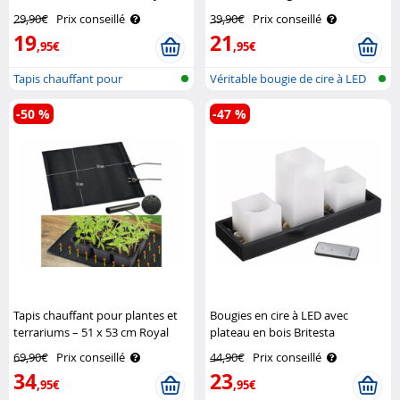
Gardineer
29,90€
Prix conseillé
39,90€
Prix conseillé
19
21
,95€
,95€
Tapis chauffant pour
Véritable bougie de cire à LED
plantes/terrar..
avec..
-50 %
-47 %
Tapis chauffant pour plantes et
Bougies en cire à LED avec
terrariums – 51 x 53 cm Royal
plateau en bois Britesta
Gardineer
69,90€
Prix conseillé
44,90€
Prix conseillé
34
23
,95€
,95€