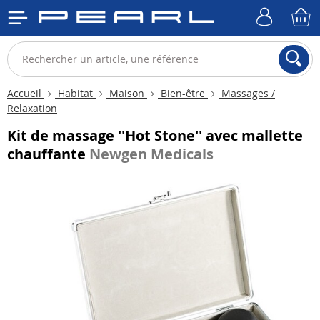
Accueil
Habitat
Maison
Bien-être
Massages /
Relaxation
Kit de massage ''Hot Stone'' avec mallette
chauffante
Newgen Medicals