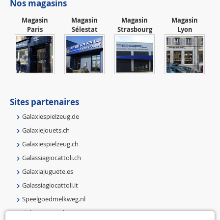
Nos magasins
Magasin
Magasin
Magasin
Magasin
Paris
Sélestat
Strasbourg
Lyon
Sites partenaires
Galaxiespielzeug.de
Galaxiejouets.ch
Galaxiespielzeug.ch
Galassiagiocattoli.ch
Galaxiajuguete.es
Galassiagiocattoli.it
Speelgoedmelkweg.nl
Galaxiejouets.be