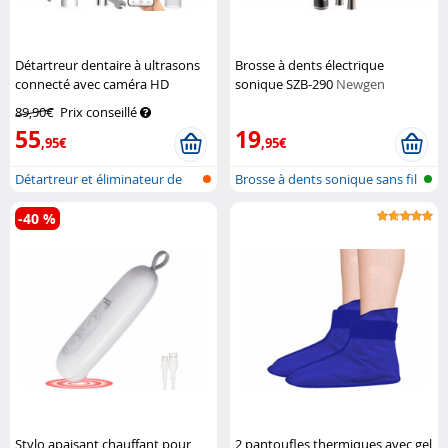
Détartreur dentaire à ultrasons
Brosse à dents électrique
connecté avec caméra HD
sonique SZB-290
Newgen
Newgen Medicals
Medicals
89,90€
Prix conseillé
55
19
,95€
,95€
Détartreur et éliminateur de
Brosse à dents sonique sans fil
plaque...
-40 %
Stylo apaisant chauffant pour
2 pantoufles thermiques avec gel