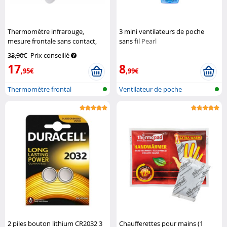
Thermomètre infrarouge,
3 mini ventilateurs de poche
mesure frontale sans contact,
sans fil
Pearl
alarme fièvre
Newgen Medicals
33,90€
Prix conseillé
17
8
,95€
,99€
Thermomètre frontal
Ventilateur de poche
infrarouge
2 piles bouton lithium CR2032 3
Chaufferettes pour mains (1