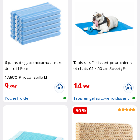
6 pains de glace accumulateurs
Tapis rafraîchissant pour chiens
de froid
Pearl
et chats 65 x 50 cm
SweetyPet
17,90€
Prix conseillé
9
14
,95€
,95€
Poche froide
Tapis en gel auto-refroidissant
pou...
-50 %