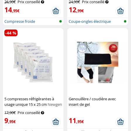
26,90€
Prix conseillé
24,90€
Prix conseillé
14
12
,95€
,99€
Compresse froide
Coupe-ongles électrique
-44 %
5 compresses réfrigérantes à
Genouillère / coudière avec
usage unique 15 x 25 cm
Newgen
insert de gel
Medicals
chauffant/rafraîchissant - taille L
17,90€
Prix conseillé
Newgen Medicals
9
11
,95€
,95€