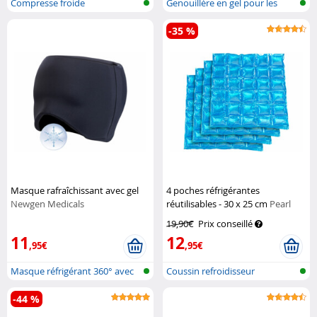
Compresse froide
Genouillère en gel pour les
genoux,...
-35 %
Masque rafraîchissant avec gel
4 poches réfrigérantes
Newgen Medicals
réutilisables - 30 x 25 cm
Pearl
19,90€
Prix conseillé
11
12
,95€
,95€
Masque réfrigérant 360° avec
Coussin refroidisseur
garnit...
-44 %