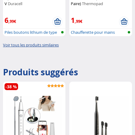
V
Duracell
Paire)
Thermopad
6
1
,99€
,99€
Piles boutons lithium de type
Chaufferette pour mains
CR203...
Voir tous les produits similaires
Produits suggérés
-38 %