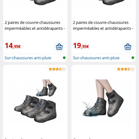
2 paires de couvre-chaussures
2 paires de couvre-chaussures
imperméables et antidérapants -
imperméables et antidérapants -
pointure 34 à 36 Semptec
pointure 40 à 42 Semptec
14
19
,95€
,95€
Sur-chaussures anti-pluie
Sur-chaussures anti-pluie