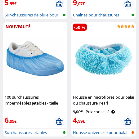
5
9
,95€
,07€
Sur-chaussures de pluie pour
Chaînes pour chaussures
femme
NOUVEAUTÉ
-50 %
100 surchaussures
Housse en microfibres pour balai
imperméables jetables - taille
ou chaussure Pearl
unique Semptec
9,90€
Prix conseillé
6
4
,99€
,99€
Surchaussures jetables
Housse universelle pour balai