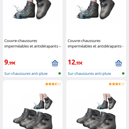
Couvre-chaussures
Couvre-chaussures
imperméables et antidérapants –
imperméables et antidérapants -
pointure 37 à 39 Semptec
pointure 40 à 42 Semptec
9
12
,99€
,95€
Sur-chaussures anti-pluie
Sur-chaussures anti-pluie