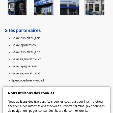
Sites partenaires
Galaxiespielzeug.de
Galaxiejouets.ch
Galaxiespielzeug.ch
Galassiagiocattoli.ch
Galaxiajuguete.es
Galassiagiocattoli.it
Speelgoedmelkweg.nl
Galaxiejouets.be
Nous utilisons des cookies
Galaxiespielzeug.be
Speelgoedmelkweg.be
Nous utilisons des traceurs (tels que les cookies) pour inscrire et/ou
accéder à des informations stockées sur votre terminal (ex : données
Macway.com
de navigation : pages consultées, heure de connexion). Le