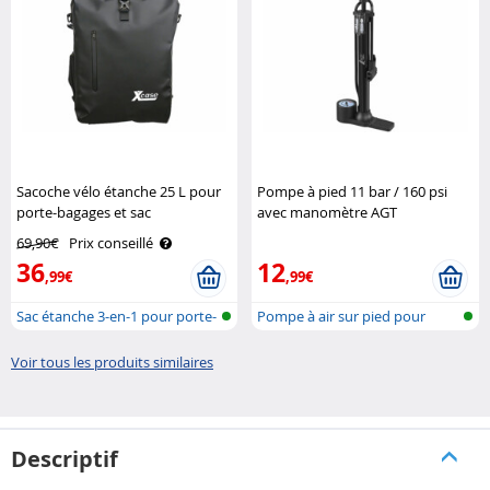
Sacoche vélo étanche 25 L pour
Pompe à pied 11 bar / 160 psi
porte-bagages et sac
avec manomètre AGT
bandoulière XCase
69,90€
Prix conseillé
36
12
,99€
,99€
Sac étanche 3-en-1 pour porte-
Pompe à air sur pied pour
bagag..
valves co..
Voir tous les produits similaires
Descriptif