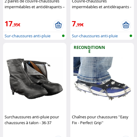
2 paires de couvre-chaussures
Couvre-chaussures
imperméables et antidérapants –
imperméables et antidérapants -
pointure 37 à 39 Semptec
pointure 34 à 36 Semptec
17
7
,95€
,99€
Sur-chaussures anti-pluie
Sur-chaussures anti-pluie
RECONDITIONN
É
Surchaussures anti-pluie pour
Chaînes pour chaussures ''Easy
chaussures à talon - 36-37
Fix - Perfect Grip''
Semptec
(Reconditionné) Semptec