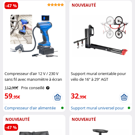
de so..
NOUVEAUTÉ
-47 %
Compresseur d'air 12 V / 230 V
Support mural orientable pour
sans fil avec manomètre à écran
vélo de 16" à 29" AGT
LCD ALP-120 AGT
112,90€
Prix conseillé
59
32
,95€
,99€
Compresseur d'air alimentée
Support mural universel pour
par bat..
vélo, ..
NOUVEAUTÉ
NOUVEAUTÉ
-47 %