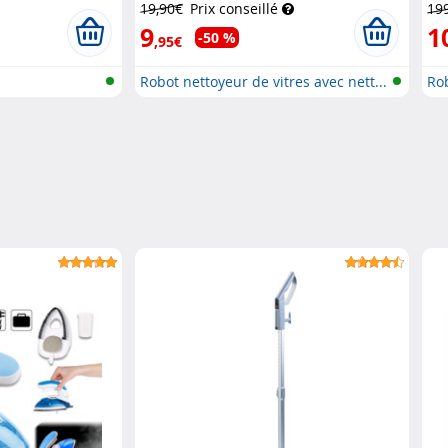
19,90€
Prix conseillé
19
9
1
-50 %
,95€
s
Robot nettoyeur de vitres avec nett...
Rob