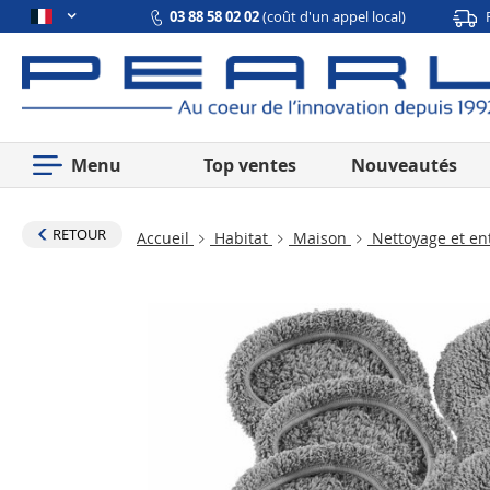
03 88 58 02 02
(coût d'un appel local)
Menu
Top ventes
Nouveautés
RETOUR
Accueil
Habitat
Maison
Nettoyage et en