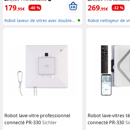
179
269
-40 %
-32 %
,95€
,95€
Robot laveur de vitres avec double...
Robot nettoyeur de vit
Robot lave-vitre professionnel
Robot lave-vitres
connecté PR-330
Sichler
connecté PR-330
Si
Haushaltsgeräte
Haushaltsgeräte