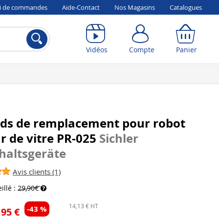
vi de commandes
Aide-Contact
Nos Magasins
Catalogues
Compte
Panier
Vidéos
Compte
Panier
ads de remplacement pour robot
r de vitre PR-025
Sichler
haltsgeräte
Avis clients (1)
illé :
29,90€
14,13 € HT
-43 %
,95 €