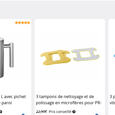
 L avec pichet
3 tampons de nettoyage et de
3 
 paroi
polissage en microfibres pour PR-
vi
e
041 V3
Sichler Haushaltsgeräte
Ha
22,90€
Prix conseillé