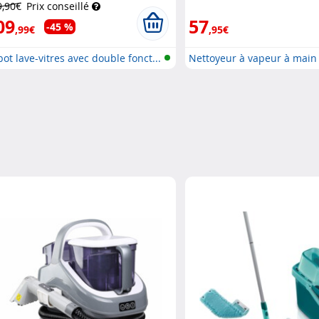
9,90€
Prix conseillé
09
57
-45 %
,99€
,95€
ot lave-vitres avec double fonct...
Nettoyeur à vapeur à main
tube...