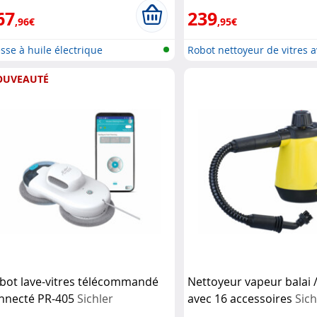
Haushaltsgeräte
67
239
,96€
,95€
sse à huile électrique
Robot nettoyeur de vitres a
OUVEAUTÉ
bot lave-vitres télécommandé
Nettoyeur vapeur balai 
nnecté PR-405
Sichler
avec 16 accessoires
Sich
ushaltsgeräte
Haushaltsgeräte