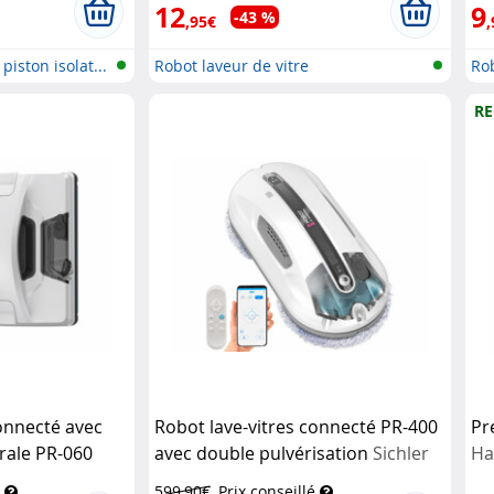
12
9
-43 %
,95€
,
piston isolat...
Robot laveur de vitre
Rob
RE
connecté avec
Robot lave-vitres connecté PR-400
Pr
érale PR-060
avec double pulvérisation
Sichler
Ha
Exclusive
599,90€
Prix conseillé