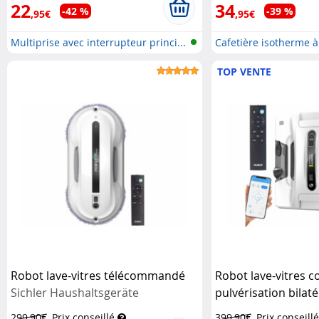
22
34
-42 %
-39 %
,95€
,95€
Multiprise avec interrupteur princi...
Cafetière isotherme à 
TOP VENTE
Robot lave-vitres télécommandé
Robot lave-vitres 
Sichler Haushaltsgeräte
pulvérisation bilat
Sichler Exclusive
299,90€
Prix conseillé
399,90€
Prix conseillé