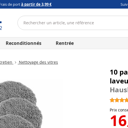
Frais de port
à partir de 3,99 €
Sui
Reconditionnés
Rentrée
tretien
Nettoyage des vitres
10 p
laveu
Haus
Prix conse
16