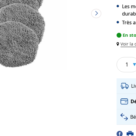
Les me
durab
Très 
En st
Voir la
1
L
Dé
Bé