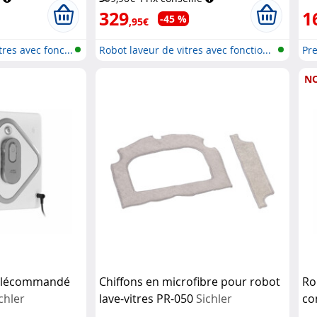
329
1
-45 %
,95€
res avec fonc...
Robot laveur de vitres avec fonctio...
Pre
N
 télécommandé
Chiffons en microfibre pour robot
Ro
chler
lave-vitres PR-050
Sichler
co
Haushaltsgeräte
Ha