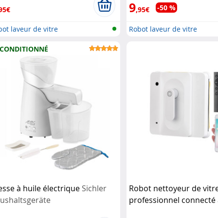
9
-50 %
95€
,95€
ot laveur de vitre
Robot laveur de vitre
CONDITIONNÉ
esse à huile électrique
Sichler
Robot nettoyeur de vitr
ushaltsgeräte
professionnel connecté
fonction bluetooth PR-