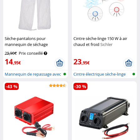
Sèche-pantalons pour
Cintre sèche-linge 150 W à air
mannequin de séchage
chaud et froid
Sichler
numérique BP-350
Sichler
Haushaltsgeräte
29,90€
Prix conseillé
Haushaltsgeräte
14
23
,95€
,95€
Mannequin de repassage avec
Cintre électrique sèche-linge
séchage...
-43 %
-30 %