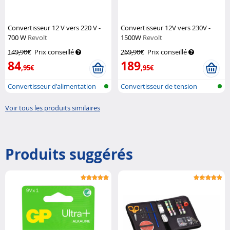
Convertisseur 12 V vers 220 V -
Convertisseur 12V vers 230V -
700 W
Revolt
1500W
Revolt
149,90€
Prix conseillé
269,90€
Prix conseillé
84
189
,95€
,95€
Convertisseur d'alimentation
Convertisseur de tension
allume...
automobile...
Voir tous les produits similaires
Produits suggérés