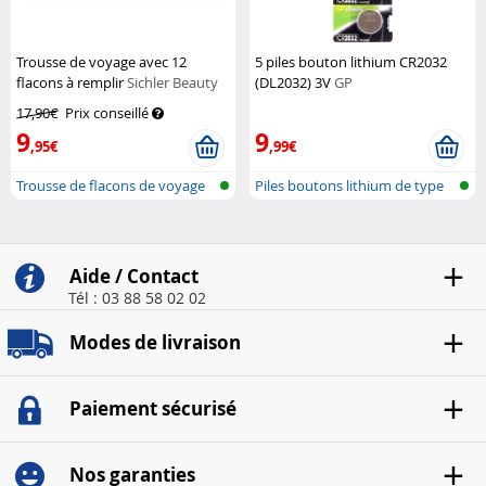
Trousse de voyage avec 12
5 piles bouton lithium CR2032
flacons à remplir
Sichler Beauty
(DL2032) 3V
GP
17,90€
Prix conseillé
9
9
,95€
,99€
Trousse de flacons de voyage
Piles boutons lithium de type
CR203...
Aide / Contact
Tél : 03 88 58 02 02
Modes de livraison
Paiement sécurisé
Nos garanties