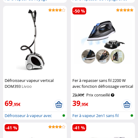
bross...
-50 %
Défroisseur vapeur vertical
Fer à repasser sans fil 2200 W
DOM393
Livoo
avec fonction défroissage vertical
Sichler Haushaltsgeräte
79,90€
Prix conseillé
69
39
,95€
,95€
Défroisseur à vapeur avec
Fer à vapeur 2en1 sans fil
brosses t...
-41 %
-41 %