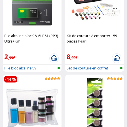
Pile alcaline bloc 9 V 6LR61 (PP3)
Kit de couture à emporter - 59
Ultra+
GP
pièces
Pearl
2
8
,99€
,99€
Pile bloc alcaline 9V
Set de couture en coffret
-44 %