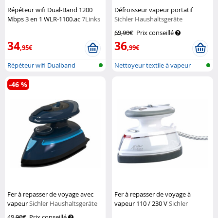
Répéteur wifi Dual-Band 1200
Défroisseur vapeur portatif
Mbps 3 en 1 WLR-1100.ac
7Links
Sichler Haushaltsgeräte
69,90€
Prix conseillé
34
36
,95€
,99€
Répéteur wifi Dualband
Nettoyeur textile à vapeur
-46 %
Fer à repasser de voyage avec
Fer à repasser de voyage à
vapeur
Sichler Haushaltsgeräte
vapeur 110 / 230 V
Sichler
Haushaltsgeräte
49,90€
Prix conseillé