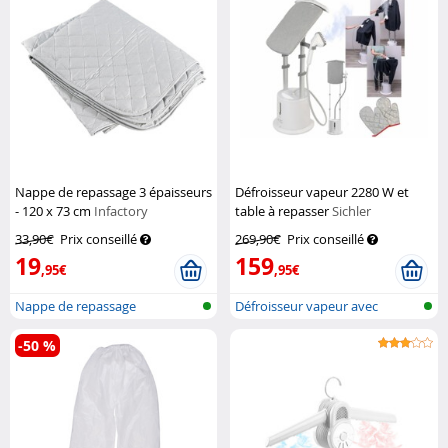
Nappe de repassage 3 épaisseurs
Défroisseur vapeur 2280 W et
- 120 x 73 cm
Infactory
table à repasser
Sichler
33,90€
Prix conseillé
269,90€
Prix conseillé
19
159
,95€
,95€
Nappe de repassage
Défroisseur vapeur avec
brosse 2en1...
-50 %