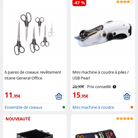
-47 %
6 paires de ciseaux revêtement
Mini machine à coudre à piles /
titane General Office
USB Pearl
29,90€
Prix conseillé
11
15
,95€
,95€
Ensemble de ciseaux
Mini machine à coudre
manuelle USB
NOUVEAUTÉ