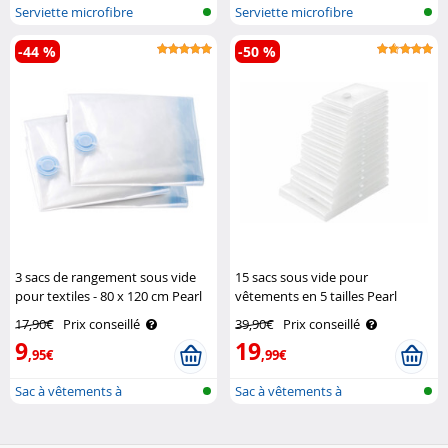
Serviette microfibre
Serviette microfibre
-44 %
-50 %
3 sacs de rangement sous vide
15 sacs sous vide pour
pour textiles - 80 x 120 cm Pearl
vêtements en 5 tailles Pearl
17,90€
Prix conseillé
39,90€
Prix conseillé
9
19
,95€
,99€
Sac à vêtements à
Sac à vêtements à
compression pour ..
compression pour ..