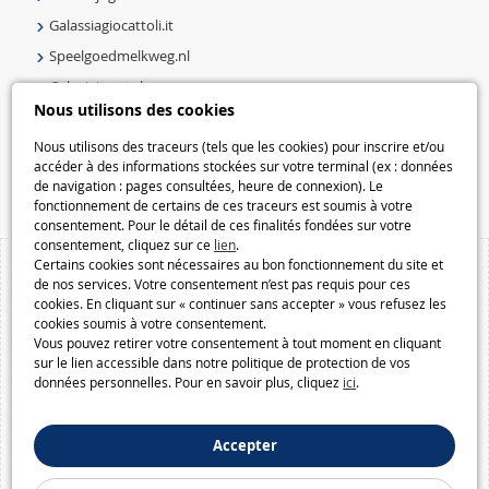
Galassiagiocattoli.it
Speelgoedmelkweg.nl
Galaxiejouets.be
Nous utilisons des cookies
Galaxiespielzeug.be
Speelgoedmelkweg.be
Nous utilisons des traceurs (tels que les cookies) pour inscrire et/ou
accéder à des informations stockées sur votre terminal (ex : données
Macway.com
de navigation : pages consultées, heure de connexion). Le
fonctionnement de certains de ces traceurs est soumis à votre
consentement. Pour le détail de ces finalités fondées sur votre
consentement, cliquez sur ce
lien
.
Certains cookies sont nécessaires au bon fonctionnement du site et
de nos services. Votre consentement n’est pas requis pour ces
cookies. En cliquant sur « continuer sans accepter » vous refusez les
cookies soumis à votre consentement.
Vous pouvez retirer votre consentement à tout moment en cliquant
sur le lien accessible dans notre politique de protection de vos
données personnelles. Pour en savoir plus, cliquez
ici
.
Accepter