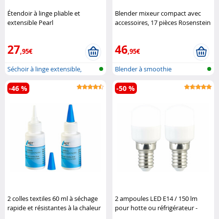
Étendoir à linge pliable et
Blender mixeur compact avec
extensible Pearl
accessoires, 17 pièces Rosenstein
& Söhne
27
46
,95€
,95€
Séchoir à linge extensible,
Blender à smoothie
pliable..
-46 %
-50 %
2 colles textiles 60 ml à séchage
2 ampoules LED E14 / 150 lm
rapide et résistantes à la chaleur
pour hotte ou réfrigérateur -
AGT
blanc du jour Luminea