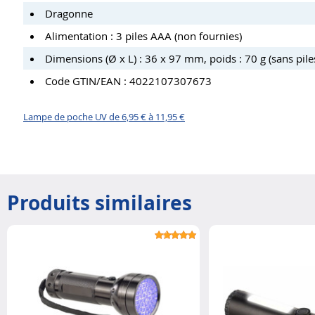
Dragonne
Alimentation : 3 piles AAA (non fournies)
Dimensions (Ø x L) : 36 x 97 mm, poids : 70 g (sans pile
Code GTIN/EAN : 4022107307673
Lampe de poche UV de 6,95 € à 11,95 €
Produits similaires