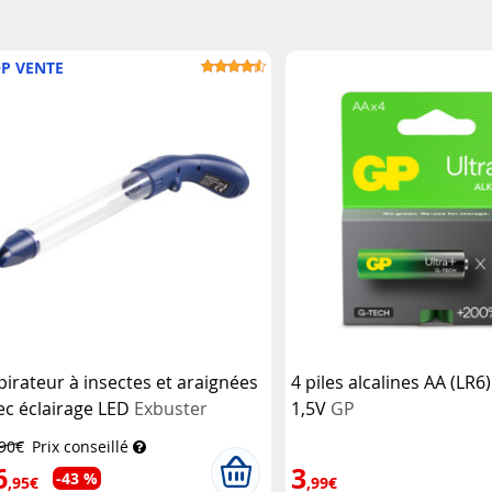
P VENTE
pirateur à insectes et araignées
4 piles alcalines AA (LR6)
ec éclairage LED
Exbuster
1,5V
GP
,90€
Prix conseillé
6
3
-43 %
,95€
,99€