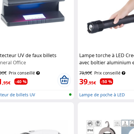
tecteur UV de faux billets
Lampe torche à LED Cre
neral Office
avec boîtier aluminium 
SOS TRC-3003
KryoLight
,90€
Prix conseillé
79,90€
Prix conseillé
1
39
-40 %
-50 %
,95€
,95€
teur de billets UV
Lampe de poche à LED