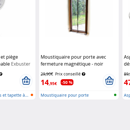
et piège
Moustiquaire pour porte avec
As
eable
Exbuster
fermeture magnétique - noir
dé
Infactory
Ha
29,90€
Prix conseillé
89
14
4
-50 %
,95€
 et tapette à...
Moustiquaire pour porte
Asp
dés