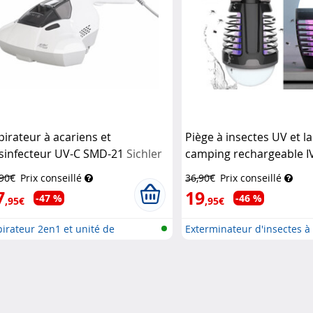
pirateur à acariens et
Piège à insectes UV et l
sinfecteur UV-C SMD-21
Sichler
camping rechargeable I
ushaltsgeräte
Exbuster
,90€
Prix conseillé
36,90€
Prix conseillé
7
19
-47 %
-46 %
,95€
,95€
irateur 2en1 et unité de
Exterminateur d'insectes à U
infe...