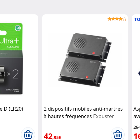
TO
pe D (LR20)
2 dispositifs mobiles anti-martres
As
à hautes fréquences
Exbuster
av
29
42
1
,95€