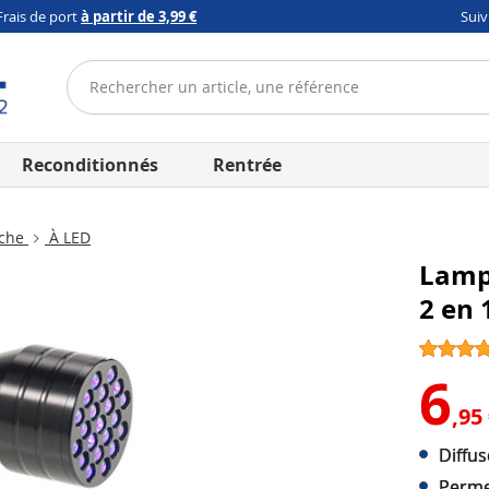
Frais de port
à partir de 3,99 €
Sui
Reconditionnés
Rentrée
oche
À LED
Lampe
2 en 
6
,95
Diffus
Perme