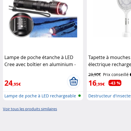
Lampe de poche étanche à LED
Tapette à mouches 
Cree avec boîtier en aluminium -
électrique recharg
LED 10 W / 780 lm
KryoLights
29,90€
Prix conseillé
24
16
-43 %
,95€
,99€
Lampe de poche à LED rechargeable
Destructeur d'insectes
Voir tous les produits similaires