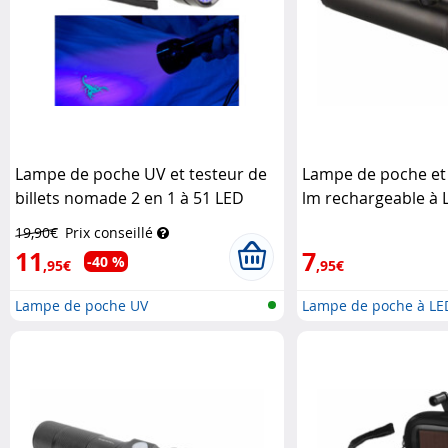
Lampe de poche UV et testeur de
Lampe de poche et 
billets nomade 2 en 1 à 51 LED
lm rechargeable à
Lunartec
19,90€
Prix conseillé
11
7
-40 %
,95€
,95€
Lampe de poche UV
Lampe de poche à LE
a...