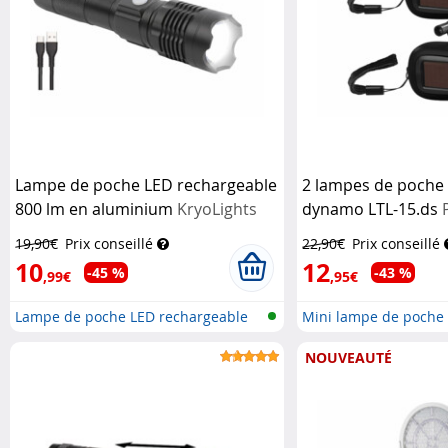
Lampe de poche LED rechargeable
2 lampes de poche 
800 lm en aluminium
KryoLights
dynamo LTL-15.ds
19,90€
Prix conseillé
22,90€
Prix conseillé
10
12
-45 %
-43 %
,99€
,95€
Lampe de poche LED rechargeable
Mini lampe de poche 
ave...
dynamo...
NOUVEAUTÉ