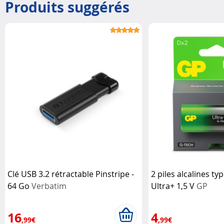
Produits suggérés
Clé USB 3.2 rétractable Pinstripe -
2 piles alcalines ty
64 Go
Verbatim
Ultra+ 1,5 V
GP
16
4
,99€
,99€