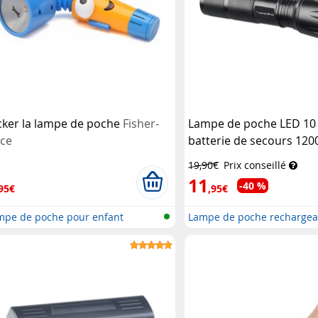
icker la lampe de poche
Fisher-
Lampe de poche LED 10
ice
batterie de secours 12
TRC-100.pb
KryoLights
19,90€
Prix conseillé
11
-40 %
95€
,95€
mpe de poche pour enfant
Lampe de poche rechargea
ba...