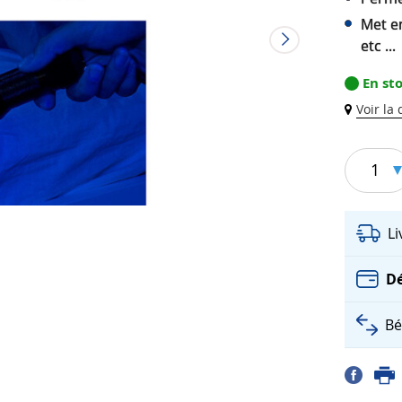
Met e
etc ...
En st
Voir la
1
L
Dé
Bé