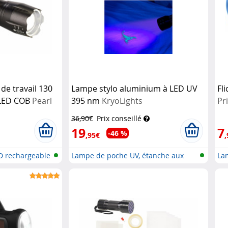
de travail 130
Lampe stylo aluminium à LED UV
Fl
 LED COB
Pearl
395 nm
KryoLights
Pr
36,90€
Prix conseillé
19
7
-46 %
,95€
,
D rechargeable
Lampe de poche UV, étanche aux
La
proj...