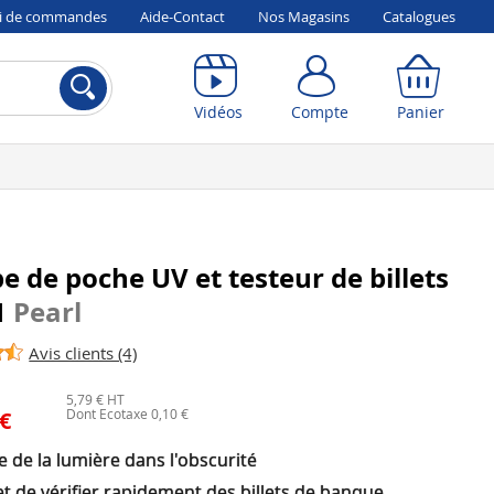
vi de commandes
Aide-Contact
Nos Magasins
Catalogues
Compte
Panier
Vidéos
Compte
Panier
 de poche UV et testeur de billets
1
Pearl
Avis clients (4)
5,79 € HT
Dont Ecotaxe 0,10 €
 €
e de la lumière dans l'obscurité
t de vérifier rapidement des billets de banque