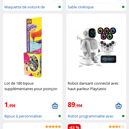
Maquette de voiture de
Sable cinétique
collection
Lot de 180 bijoux
Robot dansant connecté avec
supplémentaires pour poinçon
haut-parleur Playtastic
de bijoux SES SES Creative
1
89
,95€
,95€
Bijoux à personnaliser
Robot programmable avec
haut-parleu..
-43 %