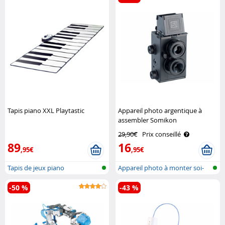
Tapis piano XXL Playtastic
Appareil photo argentique à
assembler Somikon
29,90€
Prix conseillé
89
16
,95€
,95€
Tapis de jeux piano
Appareil photo à monter soi-
même
-50 %
-43 %