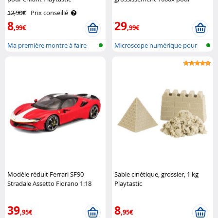
enfants DM-355 Playtastic
12,90€
Prix conseillé
8
29
,99€
,99€
Ma première montre à faire
Microscope numérique pour
soi-même
enfants a..
Modèle réduit Ferrari SF90
Sable cinétique, grossier, 1 kg
Stradale Assetto Fiorano 1:18
Playtastic
BBUGARO
39
8
,95€
,95€