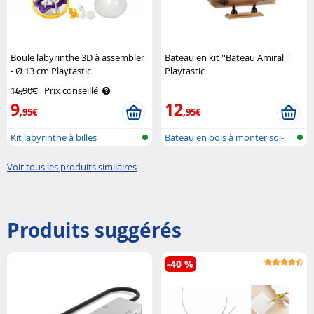
Boule labyrinthe 3D à assembler
Bateau en kit ''Bateau Amiral''
- Ø 13 cm Playtastic
Playtastic
16,90€
Prix conseillé
9
12
,95€
,95€
Kit labyrinthe à billes
Bateau en bois à monter soi-
même
Voir tous les produits similaires
Produits suggérés
-40 %