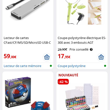
Lecteur de cartes
Coupe-polystyrène électrique ES-
CFast/CF/MS/SD/MicroSD USB-C
300 avec 3 embouts AGT
5 ports EZQuest
29,90€
Prix conseillé
59
17
,00€
,95€
Lecteur de carte mémoire
Coupe polystyrène
NOUVEAUTÉ
-42 %