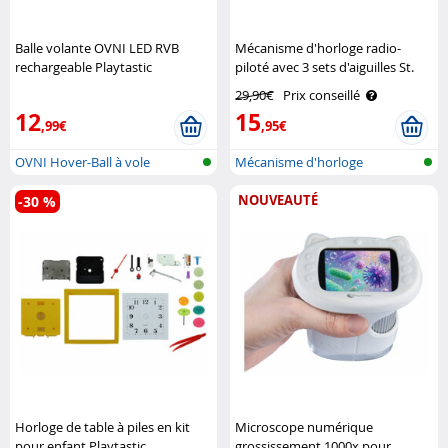
Balle volante OVNI LED RVB
Mécanisme d'horloge radio-
rechargeable Playtastic
piloté avec 3 sets d'aiguilles St.
Leonhard
29,90€
Prix conseillé
12
15
,99€
,95€
OVNI Hover-Ball à vole
Mécanisme d'horloge
autonome
radiopiloté
NOUVEAUTÉ
-30 %
Horloge de table à piles en kit
Microscope numérique
pour enfant Playtastic
grossissement 1000x pour