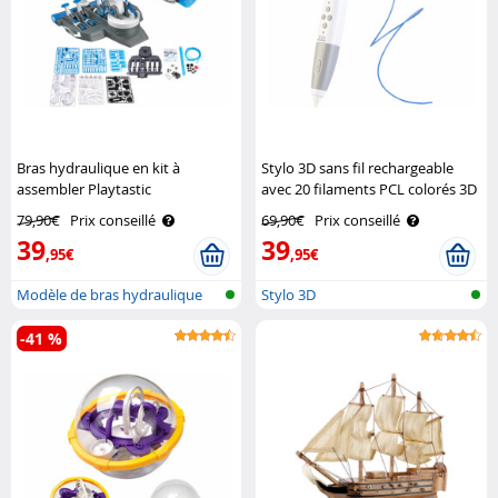
Bras hydraulique en kit à
Stylo 3D sans fil rechargeable
assembler Playtastic
avec 20 filaments PCL colorés 3D
FreeSculpt
79,90€
Prix conseillé
69,90€
Prix conseillé
39
39
,95€
,95€
Modèle de bras hydraulique
Stylo 3D
en kit a..
-41 %