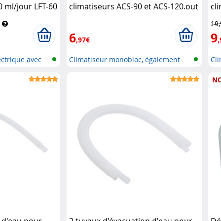
0 ml/jour LFT-60
climatiseurs ACS-90 et ACS-120.out
cl
eräte
(Reconditionné)
Sichler Exclusive
Si
19
6
9
,97€
,
ctrique avec
Climatiseur monobloc, également
Cl
pou...
pou
N
 d'eau pour
2 tuyaux d'évacuation d'eau pour
Dé