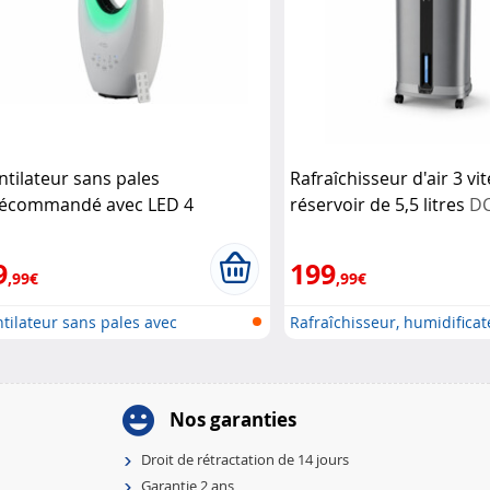
ntilateur sans pales
Rafraîchisseur d'air 3 vi
lécommandé avec LED 4
réservoir de 5,5 litres
D
uleurs
Sichler Haushaltsgeräte
9
199
,99€
,99€
tilateur sans pales avec
Rafraîchisseur, humidificate
mmand...
Nos garanties
Droit de rétractation de 14 jours
Garantie 2 ans