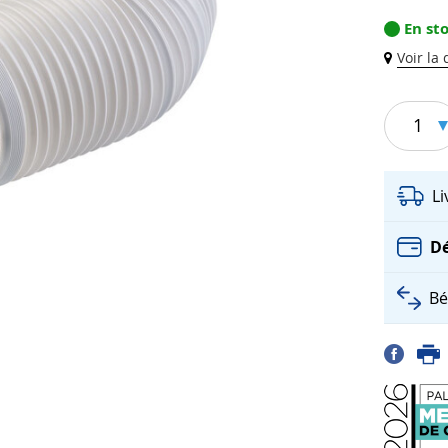
En st
Voir la
1
L
Dé
Bé