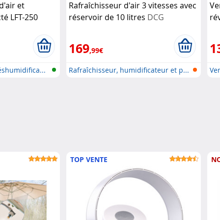
'air et
Rafraîchisseur d'air 3 vitesses avec
Ve
té LFT-250
réservoir de 10 litres
DCG
ré
eräte
Si
169
1
,99€
éshumidifica...
Rafraîchisseur, humidificateur et p...
Ven
TOP VENTE
N