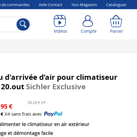
vi de commandes
Aide-Contact
Nos Magasins
Catalogues
Compte
Panier
Vidéos
Compte
Panier
 d'arrivée d’air pour climatiseur
120.out
Sichler Exclusive
58,29 € HT
,95 €
 €
X4 sans frais avec
limenter le climatiseur en air extérieur
ge et démontage facile