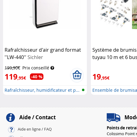
Rafraîchisseur d'air grand format
Système de brumis
''LW-440''
Sichler
tuyau 10 m et 6 bu
métal
Royal Gardin
199,90€
Prix conseillé
119
19
-40 %
,95€
,95€
Rafraîchisseur, humidificateur et p...
Ensemble de brumisa
Aide / Contact
Mode
Points de retra
Aide en ligne / FAQ
Colissimo Point r