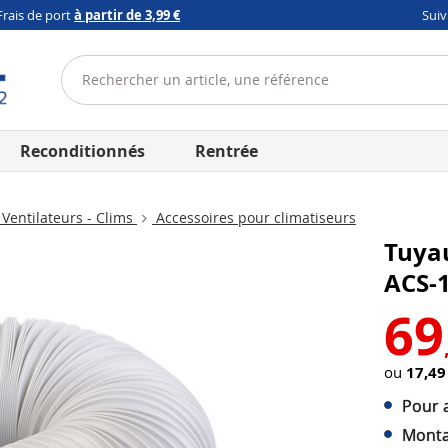
Frais de port
à partir de 3,99 €
Sui
Reconditionnés
Rentrée
 Ventilateurs - Clims
Accessoires pour climatiseurs
Tuyau
ACS-
69
ou
17,49
Pour a
Monta