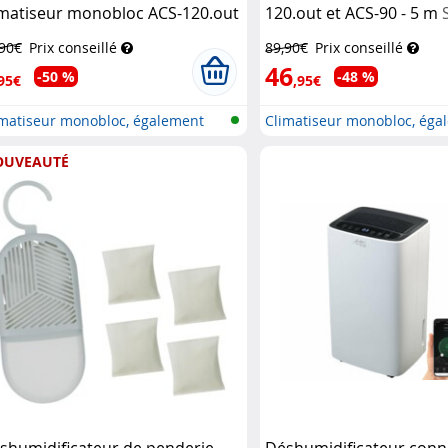
imatiseur monobloc ACS-120.out
120.out et ACS-90 - 5 m
chler Exclusive
Exclusive
,90€
Prix conseillé
89,90€
Prix conseillé
46
-50 %
-48 %
95€
,95€
imatiseur monobloc, également
Climatiseur monobloc, éga
...
pou...
OUVEAUTÉ
shumidificateur de penderie
Déshumidificateur conne