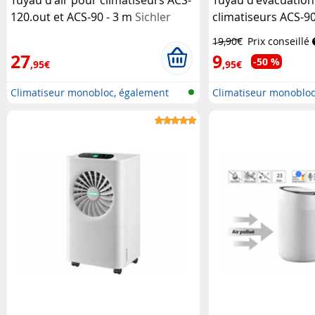
120.out et ACS-90 - 3 m
Sichler
climatiseurs ACS-90
Exclusive
Sichler Exclusive
19,90€
Prix conseillé
27
9
-50 %
,95€
,95€
Climatiseur monobloc, également
Climatiseur monobloc
pou...
pou...