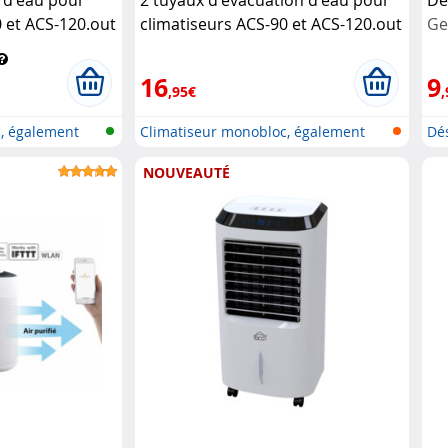
 et ACS-120.out
climatiseurs ACS-90 et ACS-120.out
Ge
Sichler Exclusive
16
9
,95€
,
, également
Climatiseur monobloc, également
Dé
pou...
NOUVEAUTÉ