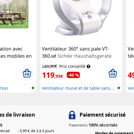
ation avec
Ventilateur 360° sans pale VT-
Ve
ses mobiles en
360.wt
Sichler Haushaltsgeräte
té
eer
co
199,90€
Prix conseillé
119
4
-40 %
,95€
tion
Ventilateur mural et de table sans...
Ven
co
s de livraison
Paiement sécurisé
it
Paiements
100% sécurisés
etrait
: 3,99 € de 3 à 5 jours
Modes de paiement