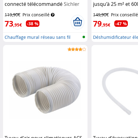
connecté télécommandé
Sichler
jusqu'à 25 m² et 60
Haushaltsgeräte
Sichler Haushaltsg
119,90€
Prix conseillé
149,90€
Prix conseillé
73
79
-38 %
-47 %
,95€
,95€
Chauffage mural réseau sans fil
Déshumidificateur éle
f...
Tuyau d'air pour climatiseurs ACS-
Tuyau d'évacuation