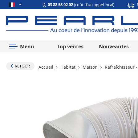
03 88 58 02 02
(coût d'un appel local)
Menu
Top ventes
Nouveautés
RETOUR
Accueil
Habitat
Maison
Rafraîchisseur -