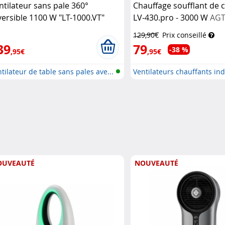
ntilateur sans pale 360°
Chauffage soufflant de 
versible 1100 W "LT-1000.VT"
LV-430.pro - 3000 W
AG
chler Haushaltsgeräte
129,90€
Prix conseillé
39
79
-38 %
,95€
,95€
tilateur de table sans pales ave...
Ventilateurs chauffants ind
OUVEAUTÉ
NOUVEAUTÉ