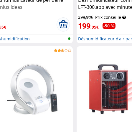
nius Ideas
LFT-300.app avec minute
réservoir 2 L
Sichler
399,90€
Prix conseillé
Haushaltsgeräte
199
-50 %
95€
,95€
shumidification
Déshumidificateur d'air par