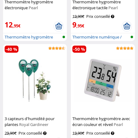
Thermomètre hygromètre
Thermomètre hygromètre
électronique
Pearl
électronique tactile
Pearl
19,90€
Prix conseillé
12
9
,95€
,95€
Thermomètre hygromètre
Thermomètre numérique /
avec alarme...
hygromètre
-40 %
-50 %
3 capteurs d'humidité pour
Thermomètre hygromètre avec
plantes
Royal Gardineer
écran couleur et réveil
Pearl
29,90€
Prix conseillé
19,90€
Prix conseillé