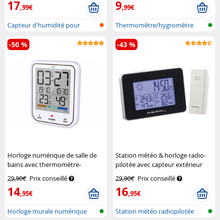
17
9
,99€
,99€
Capteur d'humidité pour
Thermomètre/hygromètre
plantes
digital avec...
-50 %
-43 %
Horloge numérique de salle de
Station météo & horloge radio-
bains avec thermomètre-
pilotée avec capteur extérieur
hygromètre
Infactory
sans fil
Pearl
29,90€
Prix conseillé
29,90€
Prix conseillé
14
16
,95€
,95€
Horloge murale numérique
Station météo radiopilotée