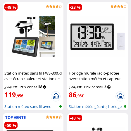
-48 %
-33 %
Station météo sans fil FWS-300.xl
Horloge murale radio-pilotée
avec écran couleur et station de
avec station météo et capteur
mesure extérieure
Infactory
extérieur
Infactory
229,90€
Prix conseillé
129,90€
Prix conseillé
119
86
,95€
,95€
Station météo sans fil avec
Station météo géante, horloge
pluviom...
radio...
TOP VENTE
-48 %
-50 %