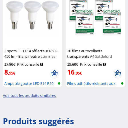
3 spots LED E14 réflecteur R50 -
20 films autocollants
450 lm - Blanc neutre
Luminea
transparents A4
Sattleford
17,90€
Prix conseillé
19,60€
Prix conseillé
8
16
,95€
,95€
Ampoule goutte LED E14 R50
Films adhésifs résistants aux
(lumière...
intem...
Voir tous les produits similaires
Produits suggérés