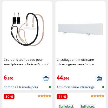
pour salle...
avec cap...
2 cordons tour de cou pour
Chauffage anti-moisissure
smartphone - coloris or & noir /
infrarouge en verre
Sichler
métal doré
St. Leonhard
Haushaltsgeräte
6
44
,99€
,99€
Cordons à la mode pour
Anti-moisissure infrarouge
accrocher un...
pour mur...
-50 %
-14 %