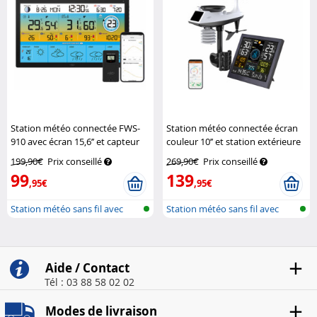
Station météo connectée FWS-
Station météo connectée écran
910 avec écran 15,6’’ et capteur
couleur 10’’ et station extérieure
extérieur
Infactory
FWS-300.xl
Infactory
199,90€
Prix conseillé
269,90€
Prix conseillé
99
139
,95€
,95€
Station météo sans fil avec
Station météo sans fil avec
sonde e...
écran c...
Aide / Contact
Tél : 03 88 58 02 02
Modes de livraison