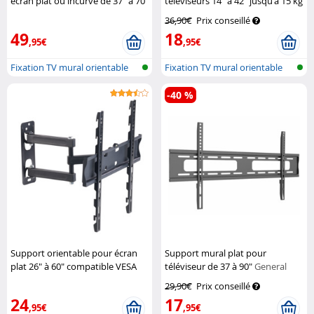
écran plat ou incurvé de 37" à 70"
téléviseurs 14" à 42" jusqu'à 15 kg
Goobay
General Office
36,90€
Prix conseillé
49
18
,95€
,95€
Fixation TV mural orientable
Fixation TV mural orientable
-40 %
Support orientable pour écran
Support mural plat pour
plat 26" à 60" compatible VESA
téléviseur de 37 à 90"
General
General Office
Office
29,90€
Prix conseillé
24
17
,95€
,95€