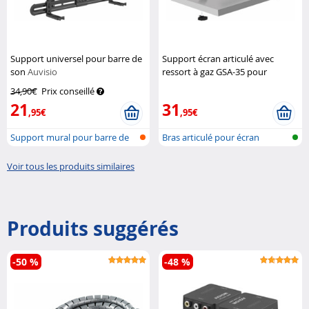
Support universel pour barre de
Support écran articulé avec
son
Auvisio
ressort à gaz GSA-35 pour
moniteur jusqu’à 32"
General
34,90€
Prix conseillé
Office
21
31
,95€
,95€
Support mural pour barre de
Bras articulé pour écran
son
Voir tous les produits similaires
Produits suggérés
-50 %
-48 %