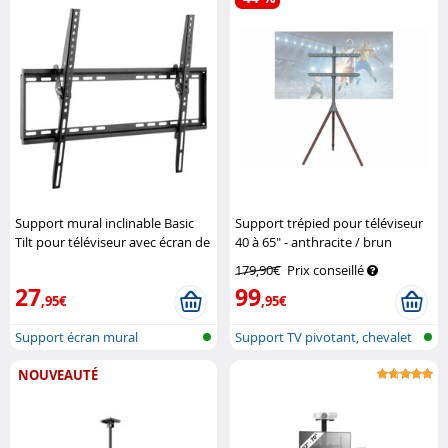
Support mural inclinable Basic
Support trépied pour téléviseur
Tilt pour téléviseur avec écran de
40 à 65" - anthracite / brun
37" à 70"
Goobay
General Office
179,90€
Prix conseillé
27
99
,95€
,95€
Support écran mural
Support TV pivotant, chevalet
NOUVEAUTÉ