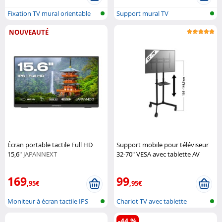
Fixation TV mural orientable
Support mural TV
NOUVEAUTÉ
Écran portable tactile Full HD
Support mobile pour téléviseur
15,6"
JAPANNEXT
32-70" VESA avec tablette AV
General Office
169
99
,95€
,95€
Moniteur à écran tactile IPS
Chariot TV avec tablette
mobile
-44 %