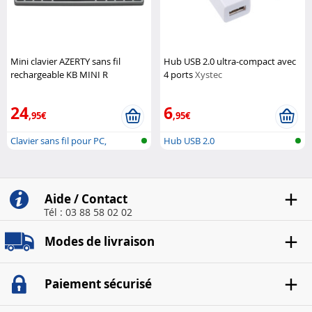
Mini clavier AZERTY sans fil
Hub USB 2.0 ultra-compact avec
rechargeable KB MINI R
4 ports
Xystec
Bluestork
24
6
,95€
,95€
Clavier sans fil pour PC,
Hub USB 2.0
console e...
Aide / Contact
Tél : 03 88 58 02 02
Modes de livraison
Paiement sécurisé