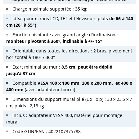
Charge maximale supportée :
35 kg
Idéal pour écrans LCD, TFT et téléviseurs plats
de
66 à 140
cm (26" à 55")
Fonction pivotante
avec
grand angle d'inclinaison
:
moniteur pivotant à
360°
, inclinable à +/- 15°
Orientable dans toutes les directions
:
2 bras
, pivotement
horizontal à 180° / 360°
Écart minimal au mur :
8,5 cm, peut être déplié
jusqu'à 37 cm
Compatible
VESA
100 x 100 mm,
200 x 200 mm,
et 400 x
400 mm
(avec adaptateur fourni)
Dimensions du support mural plié (L x l x p) : 33 x 23,5 x 7
cm, poids : 2,13 kg
Inclus : adaptateur VESA 400, matériel pour montage
mural
Code GTIN/EAN : 4022107375788