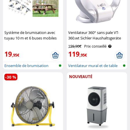
Système de brumisation avec
Ventilateur 360° sans pale VT-
tuyau 10 m et 6 buses mobiles
360.wt Sichler Haushaltsgeräte
en métal Royal Gardineer
199,90€
Prix conseillé
19
119
,95€
,95€
Ensemble de brumisation
Ventilateur mural et de table
sans ..
NOUVEAUTÉ
-30 %