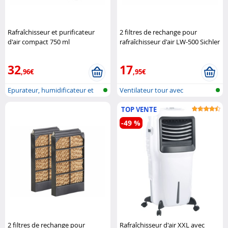
Rafraîchisseur et purificateur
2 filtres de rechange pour
d'air compact 750 ml
rafraîchisseur d'air LW-500 Sichler
(Reconditionné) Sichler
Haushaltsgeräte
Haushaltsgeräte
32
17
,96€
,95€
Epurateur, humidificateur et
Ventilateur tour avec
refroi..
humidificateu..
TOP VENTE
-49 %
2 filtres de rechange pour
Rafraîchisseur d'air XXL avec