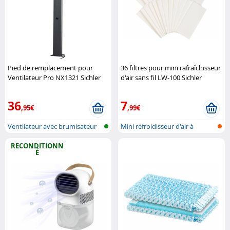
Pied de remplacement pour
36 filtres pour mini rafraîchisseur
Ventilateur Pro NX1321 Sichler
d'air sans fil LW-100 Sichler
Haushaltsgeräte
Haushaltsgeräte
36
7
,95€
,99€
Ventilateur avec brumisateur
Mini refroidisseur d'air à
pour l..
batterie..
RECONDITIONN
É