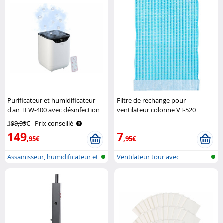
Purificateur et humidificateur
Filtre de rechange pour
d'air TLW-400 avec désinfection
ventilateur colonne VT-520
UV - coloris blanc Sichler
Sichler Haushaltsgeräte
199,99€
Prix conseillé
Haushaltsgeräte
149
7
,95€
,95€
Assainisseur, humidificateur et
Ventilateur tour avec
ref..
humidificateu..