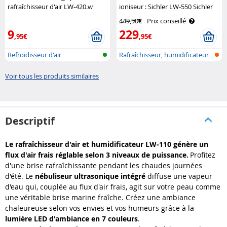
rafraîchisseur d'air LW-420.w
ioniseur : Sichler LW-550 Sichler
Sichler Haushaltsgeräte
449,90€
Prix conseillé
9
229
,95€
,95€
Refroidisseur d'air
Rafraîchisseur, humidificateur
et p..
Voir tous les produits similaires
Descriptif
Le rafraîchisseur d'air et humidificateur LW-110 génère un
flux d'air frais réglable selon 3 niveaux de puissance.
Profitez
d'une brise rafraîchissante pendant les chaudes journées
d'été. Le
nébuliseur ultrasonique intégré
diffuse une vapeur
d'eau qui, couplée au flux d'air frais, agit sur votre peau comme
une véritable brise marine fraîche. Créez une ambiance
chaleureuse selon vos envies et vos humeurs grâce à la
lumière LED d'ambiance en 7 couleurs
.