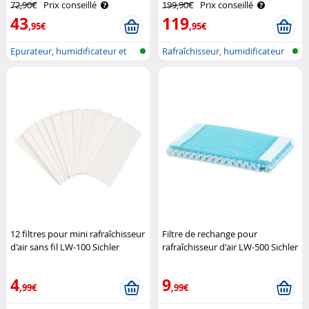
72,90€
Prix conseillé
199,90€
Prix conseillé
43
119
,95€
,95€
Epurateur, humidificateur et
Rafraîchisseur, humidificateur
refroi..
et p..
12 filtres pour mini rafraîchisseur
Filtre de rechange pour
d'air sans fil LW-100 Sichler
rafraîchisseur d'air LW-500 Sichler
Haushaltsgeräte
Haushaltsgeräte
4
9
,99€
,99€