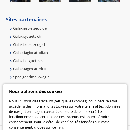
Sites partenaires
Galaxiespielzeug.de
Galaxiejouets.ch
Galaxiespielzeug.ch
Galassiagiocattoli.ch
Galaxiajuguete.es
Galassiagiocattoli.it
Speelgoedmelkweg.nl
Galaxiejouets.be
Nous utilisons des cookies
Galaxiespielzeug.be
Nous utilisons des traceurs (tels que les cookies) pour inscrire et/ou
Speelgoedmelkweg.be
accéder à des informations stockées sur votre terminal (ex : données
Macway.com
de navigation : pages consultées, heure de connexion). Le
fonctionnement de certains de ces traceurs est soumis à votre
consentement. Pour le détail de ces finalités fondées sur votre
consentement, cliquez sur ce
lien
.