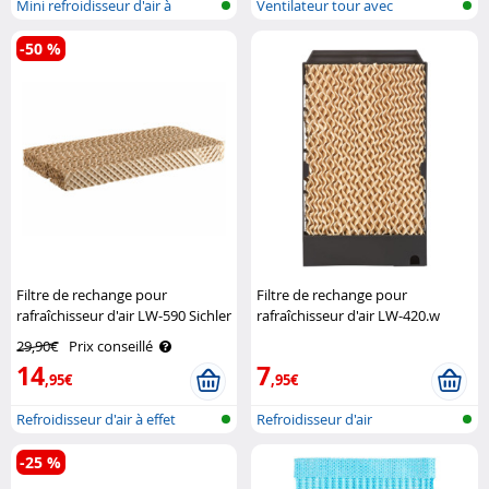
Mini refroidisseur d'air à
Ventilateur tour avec
batterie..
humidificateu..
-50 %
Filtre de rechange pour
Filtre de rechange pour
rafraîchisseur d'air LW-590 Sichler
rafraîchisseur d'air LW-420.w
Haushaltsgeräte
Sichler Haushaltsgeräte
29,90€
Prix conseillé
14
7
,95€
,95€
Refroidisseur d'air à effet
Refroidisseur d'air
Peltier..
-25 %