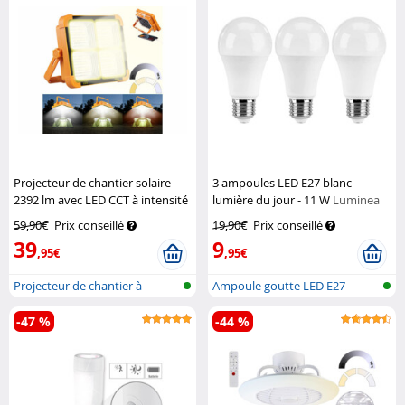
Projecteur de chantier solaire
3 ampoules LED E27 blanc
2392 lm avec LED CCT à intensité
lumière du jour - 11 W
Luminea
variable
Luminea
59,90€
Prix conseillé
19,90€
Prix conseillé
39
9
,95€
,95€
Projecteur de chantier à
Ampoule goutte LED E27
batterie a...
(lumière du...
-47 %
-44 %