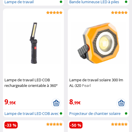
Lampe de travail
Bande lumineuse LED à piles
multifonctions
avec dé...
Lampe de travail LED COB
Lampe de travail solaire 300 lm
rechargeable orientable à 360°
AL-320
Pearl
Pearl
9
8
,95€
,99€
Lampe de travail LED COB avec
Projecteur de chantier solaire
col p...
avec...
-33 %
-50 %