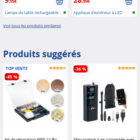
,95€
,95€
Lampe de table rechargeable
Applique d'extérieur à LED
télesco...
avec dét...
Voir tous les produits similaires
Produits suggérés
TOP VENTE
-36 %
-45 %
Kit de réparation WRS-11.fks
Mini pompe à air connectée avec