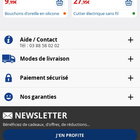
9
27
,99€
,95€
Bouchons d'oreille en silicone
Cutter électrique sans fil
pour...
recharge...
Aide / Contact
Tél : 03 88 58 02 02
Modes de livraison
Paiement sécurisé
Nos garanties
NEWSLETTER
Bénéficiez de cadeaux, d'offres, de réductions...