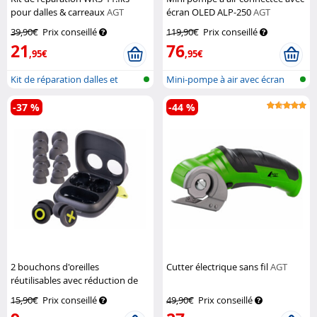
pour dalles & carreaux
AGT
écran OLED ALP-250
AGT
39,90€
Prix conseillé
119,90€
Prix conseillé
21
76
,95€
,95€
Kit de réparation dalles et
Mini-pompe à air avec écran
carreau...
OLED, b...
-37 %
-44 %
2 bouchons d'oreilles
Cutter électrique sans fil
AGT
réutilisables avec réduction de
bruit 35 dB
Auvisio
15,90€
Prix conseillé
49,90€
Prix conseillé