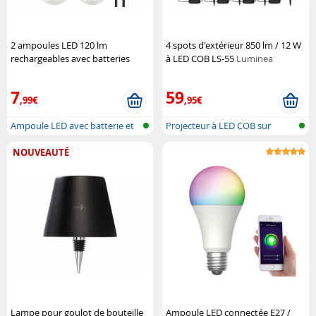
2 ampoules LED 120 lm
4 spots d'extérieur 850 lm / 12 W
rechargeables avec batteries
à LED COB LS-55
Luminea
Lunartec
7
59
,99€
,95€
Ampoule LED avec batterie et
Projecteur à LED COB sur
charge...
piquet
NOUVEAUTÉ
Lampe pour goulot de bouteille
Ampoule LED connectée E27 /