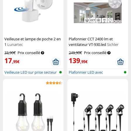
Veilleuse et lampe de poche 2 en
Plafonnier CCT 2400 lm et
1
Lunartec
ventilateur VT-930.led
Sichler
Haushaltsgeräte
33,90€
Prix conseillé
249,90€
Prix conseillé
17
139
,95€
,95€
Veilleuse LED sur prise secteur
Plafonnier LED avec
ave...
ventilateur et...