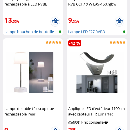
rechargeable à LED RVBB
RVB CCT / 9 W LAV-150.rgbw
Lunartec
Luminea Home Control
13
9
,99€
,95€
Lampe bouchon de bouteille
Lampe LED E27 RVBB
avec LED...
compatible avec...
-42 %
Lampe de table télescopique
Applique LED d'extérieur 1100 lm
rechargeable
Pearl
avec capteur PIR
Lunartec
49,90€
Prix conseillé
9
28