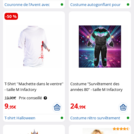
Couronne de l'Avent avec
Costume autogonflant pour
bougies LE..
adulte
-50 %
T-Shirt ''Machette dans le ventre''
Costume "Survêtement des
- taille M Infactory
années 80" - taille M Infactory
19,90€
Prix conseillé
9
24
,95€
,99€
T-shirt Halloween
Costume rétro survêtement
années 80