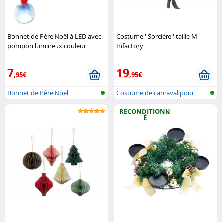
Bonnet de Père Noël à LED avec
Costume ''Sorcière'' taille M
pompon lumineux couleur
Infactory
Infactory
7
19
,95€
,95€
Bonnet de Père Noël
Costume de carnaval pour
femme
RECONDITIONN
É