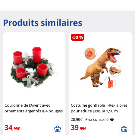
Produits similaires
-50 %
Couronne de l'Avent avec
Costume gonflable T-Rex à piles
ornements argentés & 4 bougies
pour adulte jusqu’à 1,90 m
à LED Britesta
Playtastic
79,90€
Prix conseillé
34
39
,95€
,99€