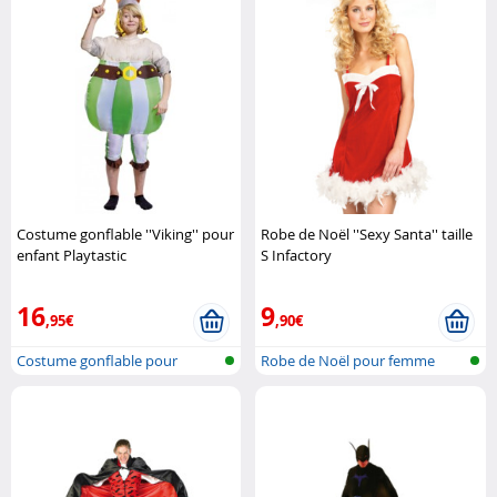
Costume gonflable ''Viking'' pour
Robe de Noël ''Sexy Santa'' taille
enfant Playtastic
S Infactory
16
9
,95€
,90€
Costume gonflable pour
Robe de Noël pour femme
enfant