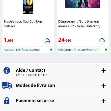
Bracelet plat fluo Cotillons
Déguisement "Survêtement
d'Alsace
années 80" - taille S Infactory
1
24
,99€
,99€
Accessoires fluorescents
Costume rétro survêtement
années 80
Aide / Contact
Tél : 03 88 58 02 02
Modes de livraison
Paiement sécurisé