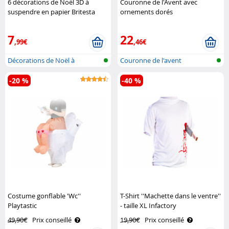
6 décorations de Noël 3D à
Couronne de l'Avent avec
suspendre en papier Britesta
ornements dorés
(Reconditionné) Britesta
7
22
,99€
,46€
Décorations de Noël à
Couronne de l'avent
suspendre, or..
-20 %
-40 %
Costume gonflable 'Wc''
T-Shirt ''Machette dans le ventre''
Playtastic
- taille XL Infactory
49,90€
Prix conseillé
19,90€
Prix conseillé