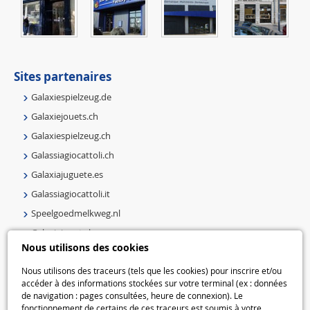
Sites partenaires
Galaxiespielzeug.de
Galaxiejouets.ch
Galaxiespielzeug.ch
Galassiagiocattoli.ch
Galaxiajuguete.es
Galassiagiocattoli.it
Speelgoedmelkweg.nl
Galaxiejouets.be
Nous utilisons des cookies
Galaxiespielzeug.be
Speelgoedmelkweg.be
Nous utilisons des traceurs (tels que les cookies) pour inscrire et/ou
accéder à des informations stockées sur votre terminal (ex : données
Macway.com
de navigation : pages consultées, heure de connexion). Le
fonctionnement de certains de ces traceurs est soumis à votre