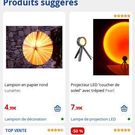
Produits suggérés
Lampion en papier rond
Projecteur LED "coucher de
Lunartec
soleil" avec trépied
Pearl
4
7
,99€
,99€
Lampion de décoration
Lampe de projection LED
coucher de...
TOP VENTE
-50 %