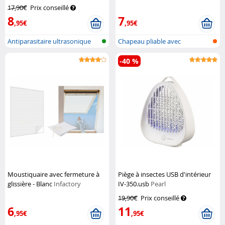
Semptec
17,90€
Prix conseillé
8
7
,95€
,95€
Antiparasitaire ultrasonique
Chapeau pliable avec
pour l...
moustiquaire i...
-40 %
Moustiquaire avec fermeture à
Piège à insectes USB d'intérieur
glissière - Blanc
Infactory
IV-350.usb
Pearl
19,90€
Prix conseillé
6
11
,95€
,95€