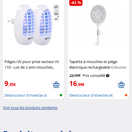
-43 %
Pièges UV pour prise secteur IV-
Tapette à mouches et piège
110 - Lot de 2 anti-mouches,
électrique rechargeable
Exbuster
moustiques et mites
Exbuster
29,90€
Prix conseillé
9
16
,95€
,99€
Destructeur d'insectes à
Destructeur d'insectes et
douille av...
tapette à...
Voir tous les produits similaires