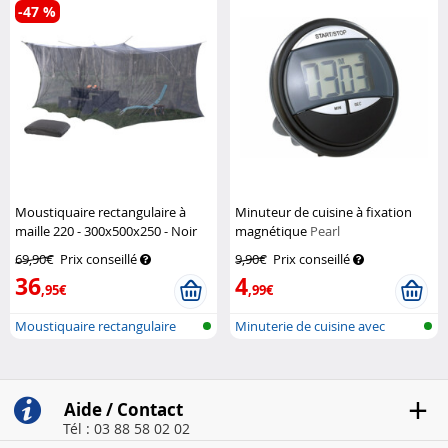
-47 %
Moustiquaire rectangulaire à
Minuteur de cuisine à fixation
maille 220 - 300x500x250 - Noir
magnétique
Pearl
Infactory
69,90€
Prix conseillé
9,90€
Prix conseillé
36
4
,95€
,99€
Moustiquaire rectangulaire
Minuterie de cuisine avec
pour int...
attache m...
Aide / Contact
Tél : 03 88 58 02 02