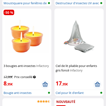
Moustiquaire pour fenêtres de
Destructeur d'insectes UV avec
toit
alim...
-50 %
3 bougies anti-insectes
Infactory
Ciel de lit pliable pour enfants
gris foncé
Infactory
17,90€
Prix conseillé
8
17
,95€
,95€
Bougie anti insectes
Ciel pour lit d'enfant
NOUVEAUTÉ