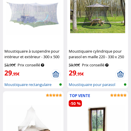
Moustiquaire à suspendre pour
Moustiquaire cylindrique pour
intérieur et extérieur - 300 x 500
parasol en maille 220 - 330 x 250
x 250 cm
Infactory
cm
Infactory
53,90€
Prix conseillé
59,90€
Prix conseillé
29
29
,95€
,95€
Moustiquaire rectangulaire
Moustiquaire pour parasol
pour int...
TOP VENTE
-50 %