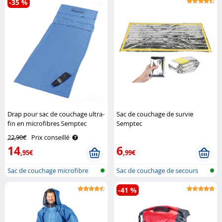
-35 %
Drap pour sac de couchage ultra-
Sac de couchage de survie
fin en microfibres Semptec
Semptec
22,90€
Prix conseillé
14
6
,95€
,99€
Sac de couchage microfibre
Sac de couchage de secours
-41 %