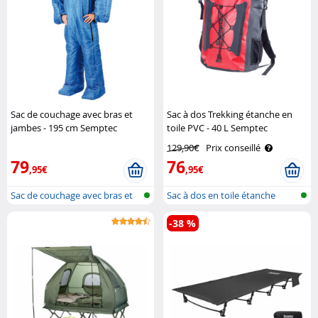
Sac de couchage avec bras et
Sac à dos Trekking étanche en
jambes - 195 cm Semptec
toile PVC - 40 L Semptec
129,90€
Prix conseillé
79
76
,95€
,95€
Sac de couchage avec bras et
Sac à dos en toile étanche
jambes
(tarp)
-38 %