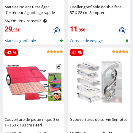
Matelas isolant ultraléger
Oreiller gonflable double face -
d'extérieur à gonflage rapide -
37 X 28 cm Semptec
Vert Semptec
56,90€
Prix conseillé
29
11
,95€
,95€
Matelas gonflable
Coussin de voyage
-42 %
-41 %
Couverture de pique-nique 3 en
5 couvertures de survie Semptec
1 - 150 x 180 cm Pearl