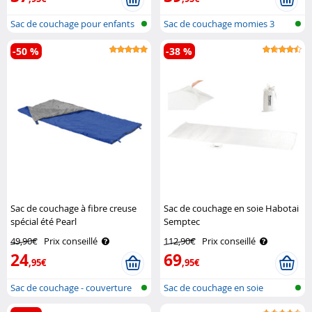
Sac de couchage pour enfants
Sac de couchage momies 3
avec b..
saisons
-50 %
-38 %
Sac de couchage à fibre creuse
Sac de couchage en soie Habotai
spécial été Pearl
Semptec
49,90€
Prix conseillé
112,90€
Prix conseillé
24
69
,95€
,95€
Sac de couchage - couverture
Sac de couchage en soie
super-..