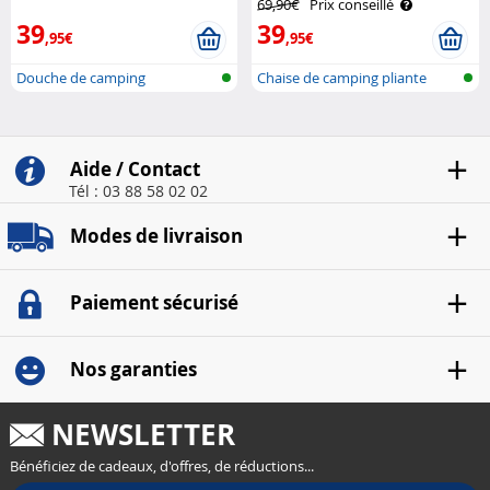
69,90€
Prix conseillé
39
39
,95€
,95€
Douche de camping
Chaise de camping pliante
rechargeable
avec acco..
Aide / Contact
Tél : 03 88 58 02 02
Modes de livraison
Paiement sécurisé
Nos garanties
NEWSLETTER
Bénéficiez de cadeaux, d'offres, de réductions...