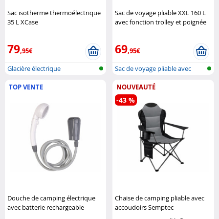
Sac isotherme thermoélectrique
Sac de voyage pliable XXL 160 L
35 L XCase
avec fonction trolley et poignée
télescopique XCase
79
69
,95€
,95€
Glacière électrique
Sac de voyage pliable avec
trolley
TOP VENTE
NOUVEAUTÉ
-43 %
Douche de camping électrique
Chaise de camping pliable avec
avec batterie rechargeable
accoudoirs Semptec
Semptec