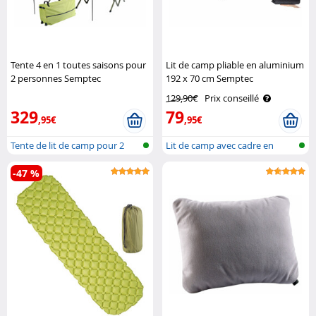
Tente 4 en 1 toutes saisons pour
Lit de camp pliable en aluminium
2 personnes Semptec
192 x 70 cm Semptec
129,90€
Prix conseillé
329
79
,95€
,95€
Tente de lit de camp pour 2
Lit de camp avec cadre en
personn..
aluminium..
-47 %