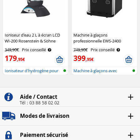
Ioniseur d'eau 2 L à écran LCD
Machine à glaçons
WI-200 Rosenstein & Söhne
professionnelle EWS-2400
Rosenstein & Söhne
349,90€
Prix conseillé
749,90€
Prix conseillé
179
399
,95€
,95€
Ionisateur d'hydrogène pour
Machine à glaçons avec
l'eau p..
broyeur à gl..
Aide / Contact
Tél : 03 88 58 02 02
Modes de livraison
Paiement sécurisé