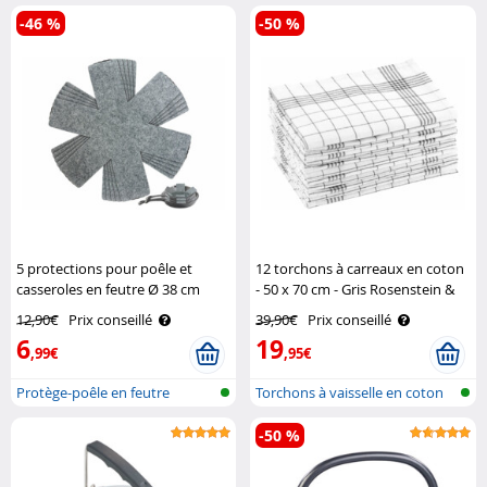
porte-go..
-46 %
-50 %
5 protections pour poêle et
12 torchons à carreaux en coton
casseroles en feutre Ø 38 cm
- 50 x 70 cm - Gris Rosenstein &
Rosenstein & Söhne
Söhne
12,90€
Prix conseillé
39,90€
Prix conseillé
6
19
,99€
,95€
Protège-poêle en feutre
Torchons à vaisselle en coton
-50 %