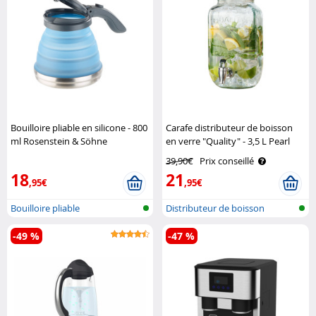
Bouilloire pliable en silicone - 800
Carafe distributeur de boisson
ml Rosenstein & Söhne
en verre "Quality" - 3,5 L Pearl
39,90€
Prix conseillé
18
21
,95€
,95€
Bouilloire pliable
Distributeur de boisson
-49 %
-47 %