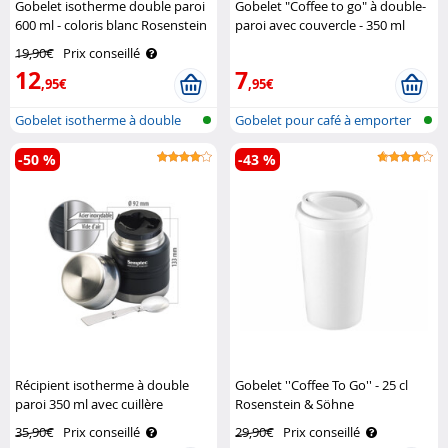
Gobelet isotherme double paroi
Gobelet "Coffee to go" à double-
600 ml - coloris blanc Rosenstein
paroi avec couvercle - 350 ml
& Söhne
Pearl
19,90€
Prix conseillé
12
7
,95€
,95€
Gobelet isotherme à double
Gobelet pour café à emporter
paroi
à doub..
-50 %
-43 %
Récipient isotherme à double
Gobelet ''Coffee To Go'' - 25 cl
paroi 350 ml avec cuillère
Rosenstein & Söhne
Semptec
35,90€
Prix conseillé
29,90€
Prix conseillé