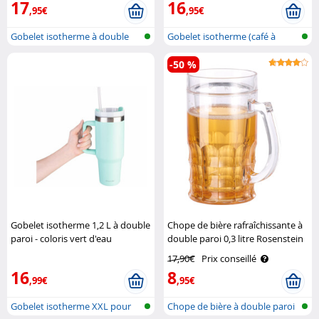
17
16
,95€
,95€
Gobelet isotherme à double
Gobelet isotherme (café à
paroi po..
emporter)
-50 %
Gobelet isotherme 1,2 L à double
Chope de bière rafraîchissante à
paroi - coloris vert d'eau
double paroi 0,3 litre Rosenstein
Rosenstein & Söhne
& Söhne
17,90€
Prix conseillé
16
8
,99€
,95€
Gobelet isotherme XXL pour
Chope de bière à double paroi