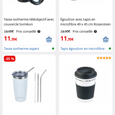
Tasse isotherme téléobjectif avec
Égouttoir avec tapis en
couvercle Somikon
microfibre 40 x 45 cm Rosenstein
& Söhne
19,90€
Prix conseillé
19,90€
Prix conseillé
11
11
,95€
,95€
Tasse isotherme aspect
Tapis égouttoir en microfibre
objectif d'a..
-35 %