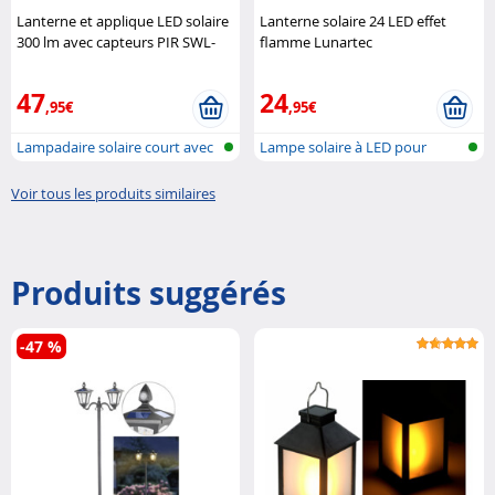
Lanterne et applique LED solaire
Lanterne solaire 24 LED effet
300 lm avec capteurs PIR SWL-
flamme Lunartec
115 Royal Gardineer
47
24
,95€
,95€
Lampadaire solaire court avec
Lampe solaire à LED pour
détec..
murs et so..
Voir tous les produits similaires
Produits suggérés
-47 %