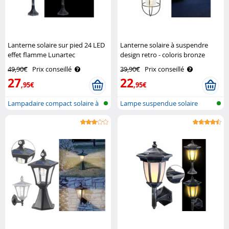
Lanterne solaire sur pied 24 LED
Lanterne solaire à suspendre
effet flamme Lunartec
design retro - coloris bronze
Lunartec
49,90€
Prix conseillé
39,90€
Prix conseillé
27
22
,95€
,95€
Lampadaire compact solaire à
Lampe suspendue solaire
LED av..
décorative ..