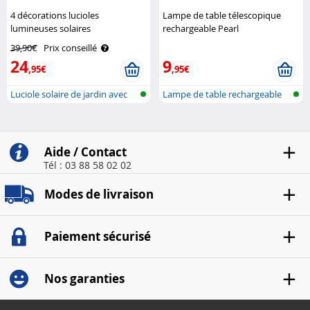
4 décorations lucioles
Lampe de table télescopique
lumineuses solaires
rechargeable Pearl
télécommandées pour jardin
39,90€
Prix conseillé
Lunartec
24
9
,95€
,95€
Luciole solaire de jardin avec
Lampe de table rechargeable
télé..
télesco..
Aide / Contact
Tél : 03 88 58 02 02
Modes de livraison
Paiement sécurisé
Nos garanties