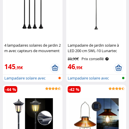
4 lampadaires solaires de jardin 2
Lampadaire de jardin solaire à
m avec capteurs de mouvement
LED 200 cm SWL-10 Lunartec
et d'obscurité Royal Gardineer
89,90€
Prix conseillé
145
46
,95€
,95€
Lampadaire solaire avec
Lampadaire solaire avec
détecteur d..
capteur cré..
-44 %
-42 %