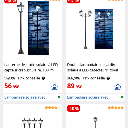
-43 %
-47 %
Lanterne de jardin solaire à LED,
Double lampadaire de jardin
capteur crépusculaire, 100 lm,
solaire à LED détecteurs Royal
160 cm Royal Gardineer
Gardineer
99,90€
Prix conseillé
169,90€
Prix conseillé
56
89
,95€
,95€
Lampadaire solaire avec
Lampadaire solaire avec
détecteur d..
détecteur d..
-48 %