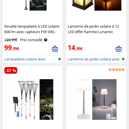
Double lampadaire à LED solaire
Lanterne de jardin solaire à 12
600 lm avec capteurs PIR SWL-
LED effet flamme Lunartec
160 Royal Gardineer
189,90€
Prix conseillé
99
14
,95€
,95€
Lampadaire solaire avec
Lanterne de jardin solaire avec
détecteur d..
LED..
-37 %