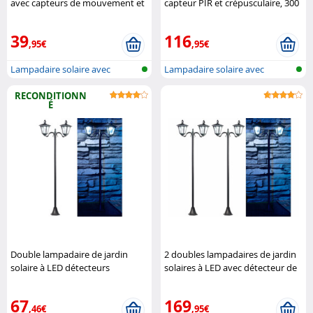
avec capteurs de mouvement et
capteur PIR et crépusculaire, 300
d'obscurité Royal Gardineer
lm, 160 cm Royal Gardineer
39
116
,95€
,95€
Lampadaire solaire avec
Lampadaire solaire avec
détecteur d..
détecteur d..
RECONDITIONN
É
Double lampadaire de jardin
2 doubles lampadaires de jardin
solaire à LED détecteurs
solaires à LED avec détecteur de
(reconditionné) Royal Gardineer
mouvement Royal Gardineer
67
169
,46€
,95€