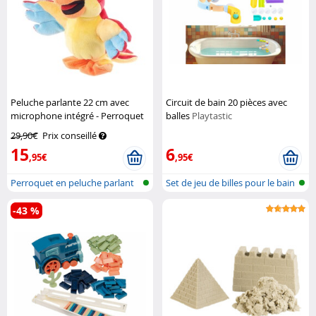
Peluche parlante 22 cm avec
Circuit de bain 20 pièces avec
microphone intégré - Perroquet
balles
Playtastic
Playtastic
29,90€
Prix conseillé
15
6
,95€
,95€
Perroquet en peluche parlant
Set de jeu de billes pour le bain
et mar...
-43 %