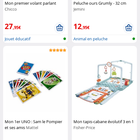
Mon premier volant parlant
Peluche ours Grumly - 32 cm
Chicco
Jemini
27
12
,95€
,95€
Jouet éducatif
Animal en peluche
Mon 1er UNO : Sam le Pompier
Mon tapis-cabane évolutif 3 en 1
et ses amis
Mattel
Fisher-Price