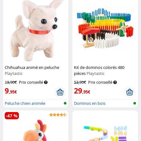
Chihuahua animé en peluche
Kit de dominos colorés 480
Playtastic
pièces
Playtastic
19,90€
Prix conseillé
53,90€
Prix conseillé
9
29
,95€
,95€
Peluche chien animée
Dominos en bois
-47 %