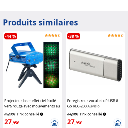
Produits similaires
-44 %
-38 %
Projecteur laser effet ciel étoilé
Enregistreur vocal et clé USB 8
vert/rouge avec mouvements au
Go REC-200
Auvisio
rythme de la musique
Lunartec
49,90€
Prix conseillé
44,90€
Prix conseillé
27
27
,95€
,95€