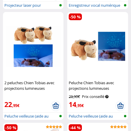
Projecteur laser pour
Enregistreur vocal numérique
l'intérieur à...
avec U...
-50 %
2 peluches Chien Tobias avec
Peluche Chien Tobias avec
projections lumineuses
projections lumineuses
Playtastic
Playtastic
29,90€
Prix conseillé
22
14
,95€
,95€
Peluche veilleuse (aide au
Peluche veilleuse (aide au
sommeil...
sommeil...
-50 %
-44 %