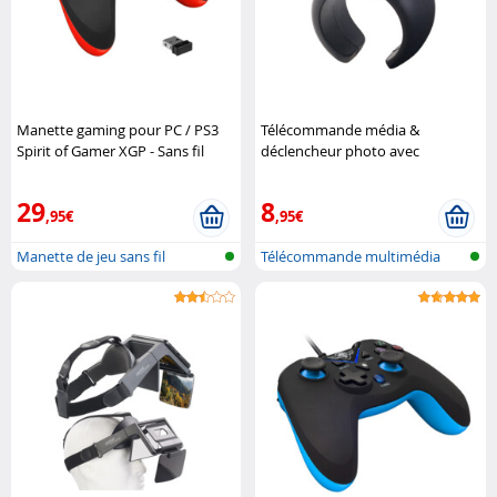
Manette gaming pour PC / PS3
Télécommande média &
Spirit of Gamer XGP - Sans fil
déclencheur photo avec
Spirit of Gamer
bluetooth pour iOS & Android
Auvisio
29
8
,95€
,95€
Manette de jeu sans fil
Télécommande multimédia
pour smartp..