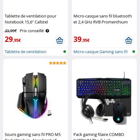
Tablette de ventilation pour
Micro-casque sans fil bluetooth
Notebook 15,6" Callstel
et 2,4 GHz RVB Promenthium
The G-Lab
49,90€
Prix conseillé
29
39
,95€
,95€
Tablette de ventilation
Micro-casque Gaming sans fil
Souris gaming sans fil PRO M5
Pack gaming filaire COMBO