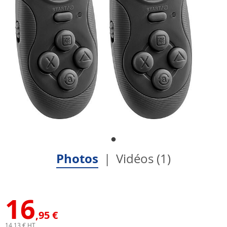
Photos
Vidéos (1)
16
,95 €
14,13 € HT