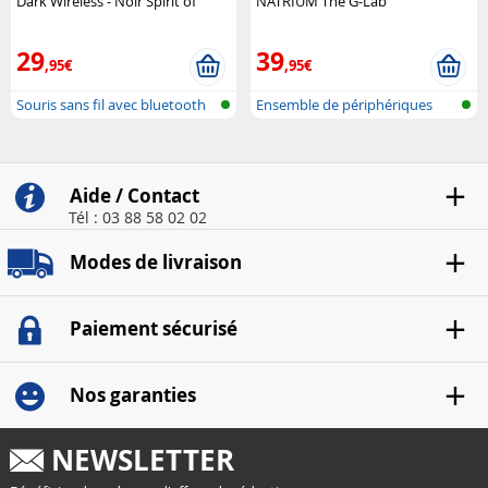
Dark Wireless - Noir Spirit of
NATRIUM The G-Lab
Gamer
29
39
,95€
,95€
Souris sans fil avec bluetooth
Ensemble de périphériques
Gaming
Aide / Contact
Tél : 03 88 58 02 02
Modes de livraison
Paiement sécurisé
Nos garanties
NEWSLETTER