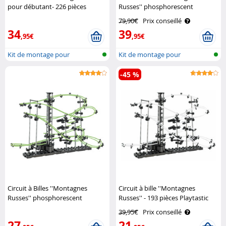
pour débutant- 226 pièces
Russes'' phosphorescent
Playtastic
Playtastic
79,90€
Prix conseillé
34
39
,95€
,95€
Kit de montage pour
Kit de montage pour
montagne russe ..
montagne russe ..
-45 %
Circuit à Billes ''Montagnes
Circuit à bille ''Montagnes
Russes'' phosphorescent
Russes'' - 193 pièces Playtastic
Playtastic
39,95€
Prix conseillé
27
21