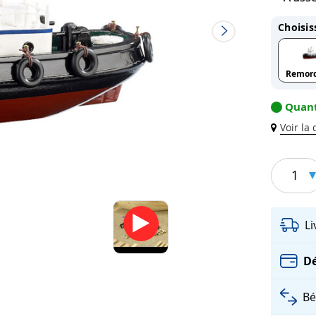
Choisis
Remor
Quant
Voir la
1
L
Dé
Bé