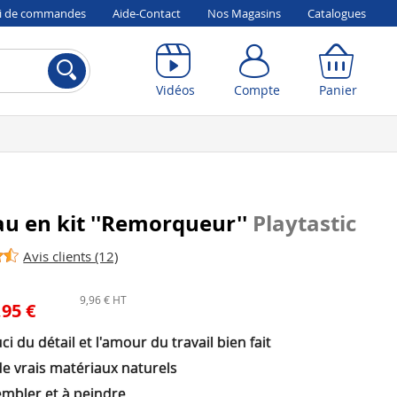
vi de commandes
Aide-Contact
Nos Magasins
Catalogues
Compte
Panier
Vidéos
Compte
Panier
u en kit ''Remorqueur''
Playtastic
Avis clients (12)
9,96 € HT
,95 €
ci du détail et l'amour du travail bien fait
de vrais matériaux naturels
embler et à peindre