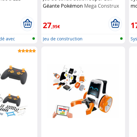
Géante Pokémon
Mega Construx
mo
27
1
,95€
dé avec
Jeu de construction
Sy