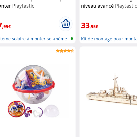
nter
Playtastic
niveau avancé
Playtasti
7
33
,95€
,95€
stème solaire à monter soi-même
Kit de montage pour mont
russe...