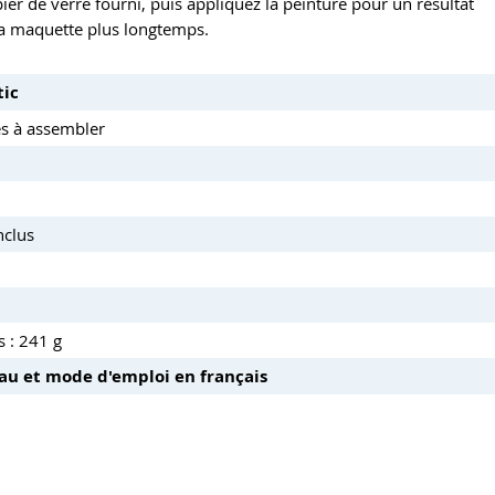
ier de verre fourni, puis appliquez la peinture pour un résultat
la maquette plus longtemps.
tic
es à assembler
nclus
 : 241 g
au et mode d'emploi en français