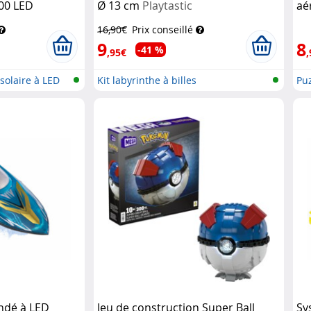
200 LED
Ø 13 cm
Playtastic
aé
16,90€
Prix conseillé
9
8
-41 %
,95€
,
solaire à LED
Kit labyrinthe à billes
Puz
ndé à LED
Jeu de construction Super Ball
Sy