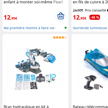
enfant à monter soi-même
Pearl
en fils de cuivre à 
Lunartec
24,90€
Prix conseillé
12
12
-48 %
,95€
,95€
Ma première montre à faire soi-
Guirlande lumineuse 
même
(...
Bras hydraulique en kit à
Bateau télécomma