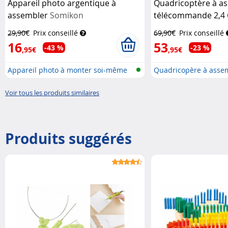
Appareil photo argentique à
Quadricoptère à a
assembler
Somikon
télécommande 2,4 
Simulus
29,90€
Prix conseillé
69,90€
Prix conseillé
16
53
-43 %
-23 %
,95€
,95€
Appareil photo à monter soi-même
Quadricopère à asse
Voir tous les produits similaires
Produits suggérés