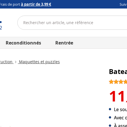
Frais de port
à partir de 3,99 €
Sui
Reconditionnés
Rentrée
ruction
Maquettes et puzzles
Batea
11
Le sou
Avec 
À ass