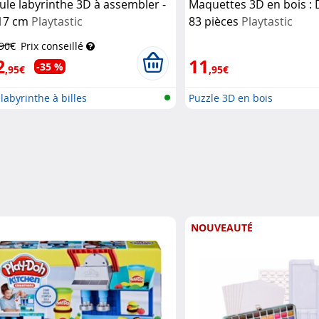
ule labyrinthe 3D à assembler -
Maquettes 3D en bois : 
17 cm
Playtastic
83 pièces
Playtastic
,90€
Prix conseillé
2
11
-35 %
,95€
,95€
 labyrinthe à billes
Puzzle 3D en bois
NOUVEAUTÉ