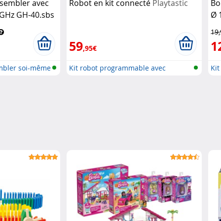
ssembler avec
Robot en kit connecté
Playtastic
Bo
GHz GH-40.sbs
Ø 
19
59
1
,95€
mbler soi-même
Kit robot programmable avec
Kit
bluetoo...