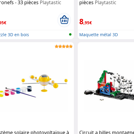
ronefs - 33 pièces
Playtastic
pièces
Playtastic
8
95€
,95€
zle 3D en bois
Maquette métal 3D
stème solaire photovoltaïque à
Circuit a billes montagn