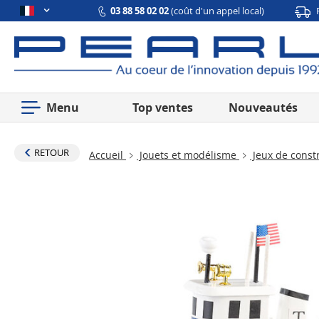
03 88 58 02 02
(coût d'un appel local)
Menu
Top ventes
Nouveautés
RETOUR
Accueil
Jouets et modélisme
Jeux de const