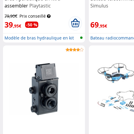
assembler
Playtastic
Simulus
79,90€
Prix conseillé
39
69
-50 %
,95€
,95€
Modèle de bras hydraulique en kit
Bateau radiocomman
a...
lumière L...