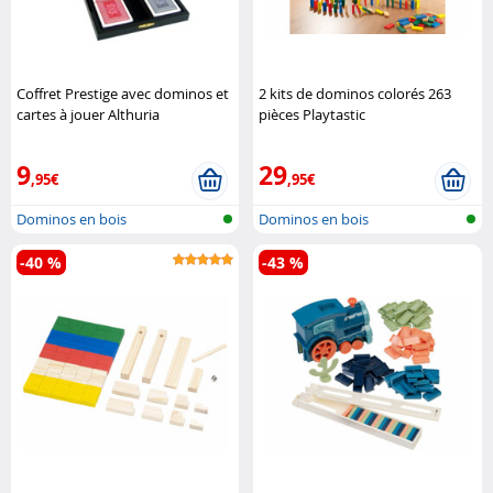
Coffret Prestige avec dominos et
2 kits de dominos colorés 263
cartes à jouer Althuria
pièces Playtastic
9
29
,95€
,95€
Dominos en bois
Dominos en bois
-40 %
-43 %