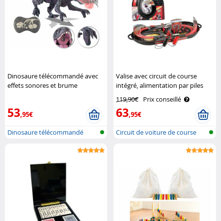
Dinosaure télécommandé avec
Valise avec circuit de course
effets sonores et brume
intégré, alimentation par piles
Playtastic
Playtastic
119,90€
Prix conseillé
53
63
,95€
,95€
Dinosaure télécommandé
Circuit de voiture de course
transp..