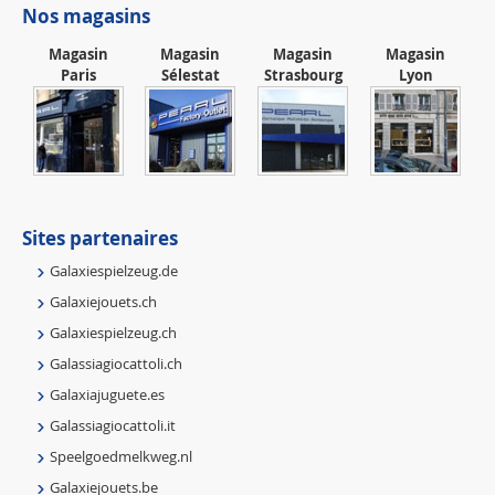
Nos magasins
Magasin
Magasin
Magasin
Magasin
Paris
Sélestat
Strasbourg
Lyon
Sites partenaires
Galaxiespielzeug.de
Galaxiejouets.ch
Galaxiespielzeug.ch
Galassiagiocattoli.ch
Galaxiajuguete.es
Galassiagiocattoli.it
Speelgoedmelkweg.nl
Galaxiejouets.be