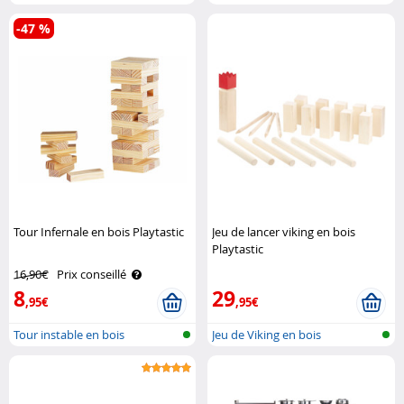
sommeil ..
-47 %
Tour Infernale en bois Playtastic
Jeu de lancer viking en bois
Playtastic
16,90€
Prix conseillé
8
29
,95€
,95€
Tour instable en bois
Jeu de Viking en bois