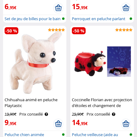
6
15
,95€
,95€
Set de jeu de billes pour le bain
Perroquet en peluche parlant
et mar..
-50 %
-50 %
Chihuahua animé en peluche
Coccinelle Florian avec projection
Playtastic
d'étoiles et changement de
couleurs Playtastic
19,90€
Prix conseillé
29,90€
Prix conseillé
9
14
,95€
,95€
Peluche chien animée
Peluche veilleuse (aide au