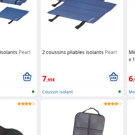
 isolants
Pearl
2 coussins pliables isolants
Pearl
Mi
x 
7
6
,95€
,
Coussin isolant
Mi