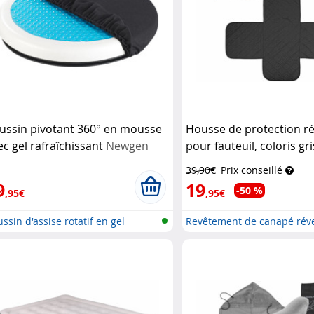
ussin pivotant 360° en mousse
Housse de protection ré
ec gel rafraîchissant
Newgen
pour fauteuil, coloris gr
dicals
Wilson Gabor
39,90€
Prix conseillé
9
19
-50 %
,95€
,95€
ssin d'assise rotatif en gel
Revêtement de canapé réve