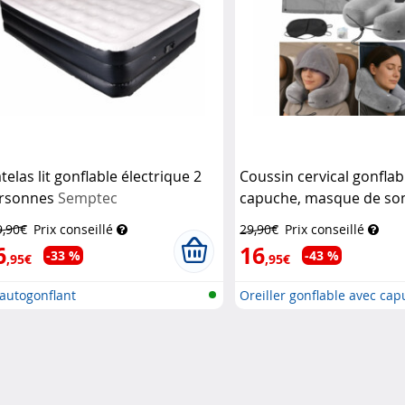
telas lit gonflable électrique 2
Coussin cervical gonflab
rsonnes
Semptec
capuche, masque de so
bouchons d'oreille
New
9,90€
Prix conseillé
29,90€
Prix conseillé
Medicals
6
16
-33 %
-43 %
,95€
,95€
 autogonflant
Oreiller gonflable avec cap
ma...