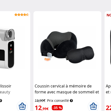
N
issoir
Coussin cervical à mémoire de
Ap
Beauty
forme avec masque de sommeil et
et
bouchons d’oreille
Newgen
Ne
19,90€
Prix conseillé
Medicals
12
2
-35 %
,99€