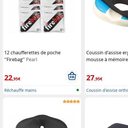
12 chaufferettes de poche
Coussin d'assise 
''Firebag''
Pearl
mousse à mémoire 
gel
Newgen Medica
22
27
,95€
,95€
Réchauffe mains
Coussin d'assise ort
mo...