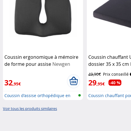
Coussin ergonomique à mémoire
Coussin chauffant U
de forme pour assise
Newgen
dossier 35 x 35 cm
Medicals
49,90€
Prix conseillé
32
29
-40 %
,95€
,95€
Coussin d'assise orthopédique en
Coussin chauffant pour
mo...
Voir tous les produits similaires