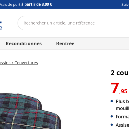
Frais de port
à partir de 3,99 €
Sui
Reconditionnés
Rentrée
ssins / Couvertures
2 cou
7
,95
Plus b
mouil
Format
Assise