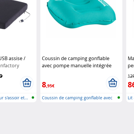
SB assise /
Coussin de camping gonflable
Ma
Infactory
avec pompe manuelle intégrée
pe
Semptec
12
8
8
,95€
 s'assoir et...
Coussin de camping gonflable avec
Lit
p...