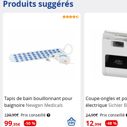
Produits suggérés
Tapis de bain bouillonnant pour
Coupe-ongles et pol
baignoire
Newgen Medicals
électrique
Sichler 
199,90€
Prix conseillé
24,90€
Prix conseillé
99
12
-50 %
-48 %
,95€
,99€