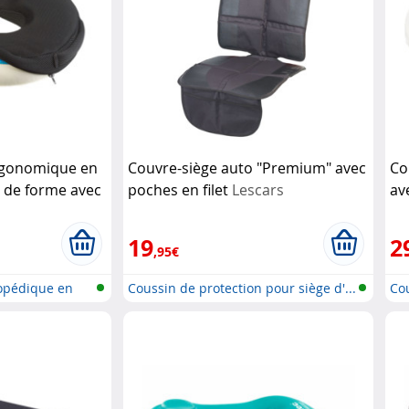
ergonomique en
Couvre-siège auto "Premium" avec
Co
de forme avec
poches en filet
Lescars
av
ls
Me
19
2
,95€
hopédique en
Coussin de protection pour siège d'...
Cou