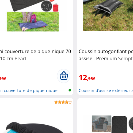
ni couverture de pique-nique 70
Coussin autogonflant po
110 cm
Pearl
assise - Premium
Sempt
12
99€
,95€
ni couverture de pique-nique
Coussin d'assise extérieur 