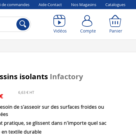
vi de commandes
Aide-Contact
Nos Magasins
Catalogues
Compte
Panier
Vidéos
Compte
Panier
ssins isolants
Infactory
6,63 € HT
 €
esoin de s'asseoir sur des surfaces froides ou
lées
 pratique, se glissent dans n'importe quel sac
 en textile durable