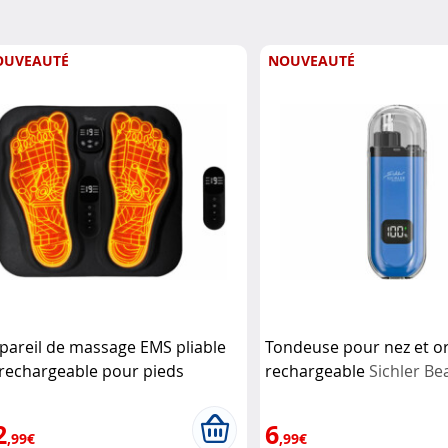
OUVEAUTÉ
NOUVEAUTÉ
pareil de massage EMS pliable
Tondeuse pour nez et or
 rechargeable pour pieds
rechargeable
Sichler Be
wgen Medicals
2
6
,99€
,99€