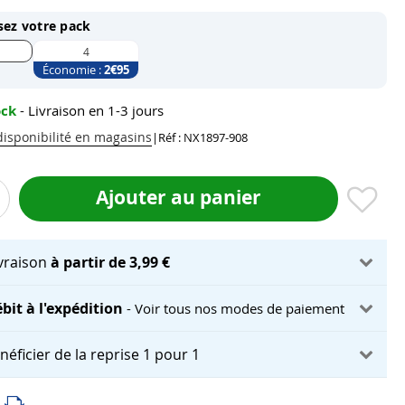
sez votre pack
4
Économie :
2
€95
ock
- Livraison en 1-3 jours
 disponibilité en magasins
|
Réf : NX1897-908
Ajouter au panier
ivraison
à partir de 3,99 €
bit à l'expédition
- Voir tous nos modes de paiement
néficier de la reprise 1 pour 1