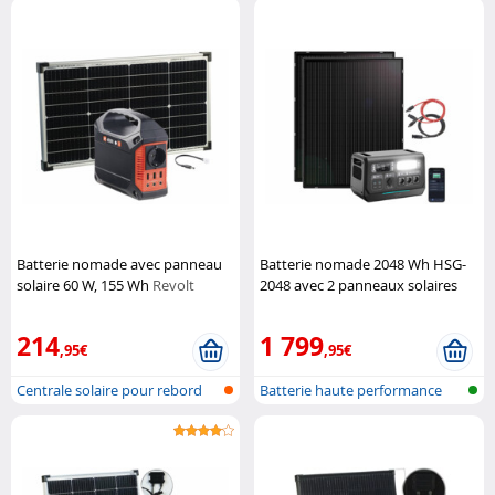
Batterie nomade avec panneau
Batterie nomade 2048 Wh HSG-
solaire 60 W, 155 Wh
Revolt
2048 avec 2 panneaux solaires
215 W et câbles
Revolt
214
1 799
,95€
,95€
Centrale solaire pour rebord
Batterie haute performance
de fen...
2en1 & c...