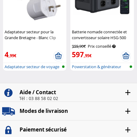
Adaptateur secteur pour la
Batterie nomade connectée et
Grande Bretagne - Blanc
Clip
convertisseur solaire HSG-500
Sonic
onduleur – 614,4 Wh
Revolt
999,90€
Prix conseillé
4
597
,99€
,95€
Adaptateur secteur de voyage
Powerstation & générateur
solaire a...
Aide / Contact
Tél : 03 88 58 02 02
Modes de livraison
Paiement sécurisé