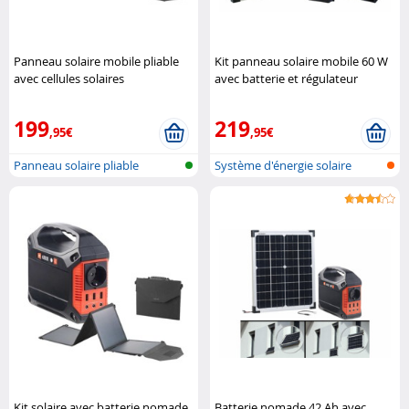
Panneau solaire mobile pliable
Kit panneau solaire mobile 60 W
avec cellules solaires
avec batterie et régulateur
monocristallines - 100 W
Revolt
Revolt
199
219
,95€
,95€
Panneau solaire pliable
Système d'énergie solaire
Kit solaire avec batterie nomade
Batterie nomade 42 Ah avec