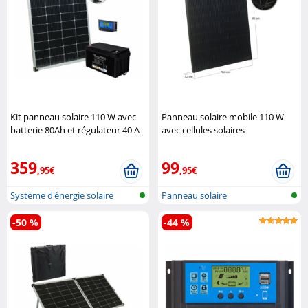
Kit panneau solaire 110 W avec
Panneau solaire mobile 110 W
batterie 80Ah et régulateur 40 A
avec cellules solaires
Revolt
monocristallines
Revolt
359
99
,95€
,95€
Système d'énergie solaire
Panneau solaire
-50 %
-44 %