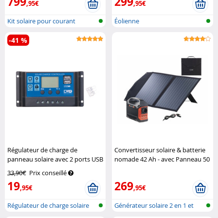
799
299
,95€
,95€
Kit solaire pour courant
Éolienne
alternatif...
-41 %
Régulateur de charge de
Convertisseur solaire & batterie
panneau solaire avec 2 ports USB
nomade 42 Ah - avec Panneau 50
- 20 A
Revolt
W pliable
Revolt
33,90€
Prix conseillé
19
269
,95€
,95€
Régulateur de charge solaire
Générateur solaire 2 en 1 et
avec m...
batter...