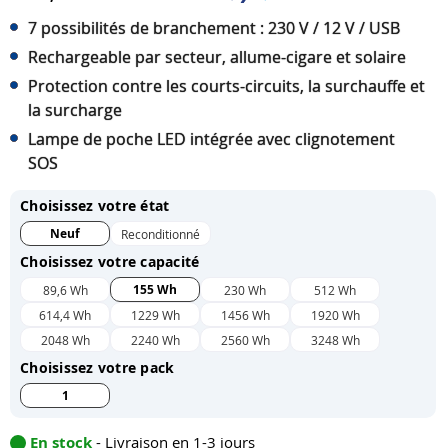
7 possibilités de branchement : 230 V / 12 V / USB
Rechargeable par secteur, allume-cigare et solaire
Protection contre les courts-circuits, la surchauffe et
la surcharge
Lampe de poche LED intégrée avec clignotement
SOS
Choisissez votre état
Neuf
Reconditionné
Choisissez votre capacité
155 Wh
89,6 Wh
230 Wh
512 Wh
614,4 Wh
1229 Wh
1456 Wh
1920 Wh
2048 Wh
2240 Wh
2560 Wh
3248 Wh
Choisissez votre pack
1
En stock
- Livraison en 1-3 jours