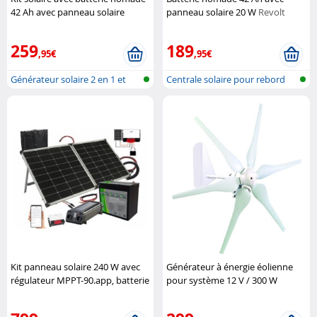
42 Ah avec panneau solaire
panneau solaire 20 W
Revolt
pliable 50 W
Revolt
259
189
,95€
,95€
Générateur solaire 2 en 1 et
Centrale solaire pour rebord
batter...
de fen...
Kit panneau solaire 240 W avec
Générateur à énergie éolienne
régulateur MPPT-90.app, batterie
pour système 12 V / 300 W
et convertisseur
Revolt
Revolt