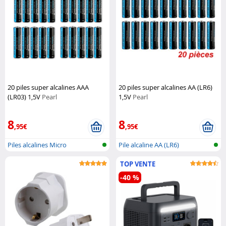
20 piles super alcalines AAA
20 piles super alcalines AA (LR6)
(LR03) 1,5V
Pearl
1,5V
Pearl
8
8
,95€
,95€
Piles alcalines Micro
Pile alcaline AA (LR6)
(AAA/LR03)
TOP VENTE
-40 %