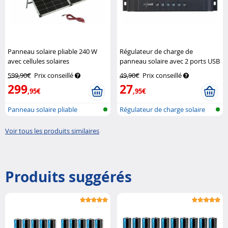
Panneau solaire pliable 240 W
Régulateur de charge de
avec cellules solaires
panneau solaire avec 2 ports USB
monocristallines - Argenté
Revolt
- 40 A
Revolt
599,90€
Prix conseillé
49,90€
Prix conseillé
299
27
,95€
,95€
Panneau solaire pliable
Régulateur de charge solaire
avec m...
Voir tous les produits similaires
Produits suggérés