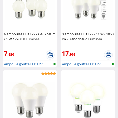
6 ampoules LED E27 / G45 / 50 lm
9 ampoules LED E27 - 11 W - 1050
/ 1 W / 2700 K
Luminea
lm - Blanc chaud
Luminea
7
17
,95€
,95€
Ampoule goutte LED E27
Ampoule goutte LED E27
(blanc chaud...
(blanc chaud...