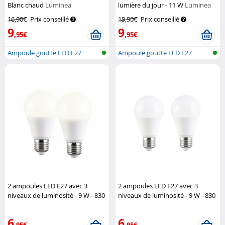
Blanc chaud
Luminea
lumière du jour - 11 W
Luminea
16,90€
Prix conseillé
19,90€
Prix conseillé
9
9
,95€
,95€
Ampoule goutte LED E27
Ampoule goutte LED E27
(blanc chaud...
(lumière du...
2 ampoules LED E27 avec 3
2 ampoules LED E27 avec 3
niveaux de luminosité - 9 W - 830
niveaux de luminosité - 9 W - 830
lm - Blanc chaud
Luminea
lm - Blanc du jour
Luminea
6
6
,95€
,95€