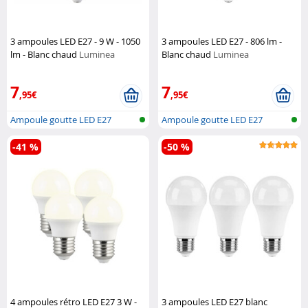
3 ampoules LED E27 - 9 W - 1050
3 ampoules LED E27 - 806 lm -
lm - Blanc chaud
Luminea
Blanc chaud
Luminea
7
7
,95€
,95€
Ampoule goutte LED E27
Ampoule goutte LED E27
(blanc chaud...
(blanc chaud...
-41 %
-50 %
4 ampoules rétro LED E27 3 W -
3 ampoules LED E27 blanc