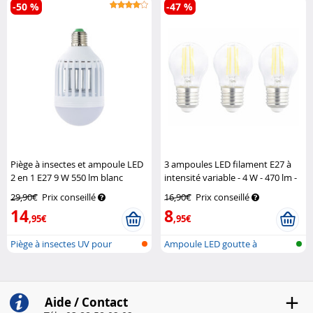
-50 %
-47 %
Piège à insectes et ampoule LED
3 ampoules LED filament E27 à
2 en 1 E27 9 W 550 lm blanc
intensité variable - 4 W - 470 lm -
chaud
Exbuster
Blanc neutre
Luminea
29,90€
Prix conseillé
16,90€
Prix conseillé
14
8
,95€
,95€
Piège à insectes UV pour
Ampoule LED goutte à
douille de...
filaments E27...
Aide / Contact