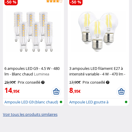
-50 %
-50 %
6 ampoules LED G9 - 4.5 W - 480
3 ampoules LED filament E27 à
lm - Blanc chaud
Luminea
intensité variable - 4 W - 470 lm -
Blanc chaud
Luminea
29,90€
Prix conseillé
17,90€
Prix conseillé
14
8
,95€
,95€
Ampoule LED G9 (blanc chaud)
Ampoule LED goutte à
filaments E27...
Voir tous les produits similaires