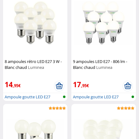
8 ampoules rétro LED E27 3 W -
9 ampoules LED E27 - 806 lm -
Blanc chaud
Luminea
Blanc chaud
Luminea
14
17
,95€
,95€
Ampoule goutte LED E27
Ampoule goutte LED E27
(blanc chaud...
(blanc chaud...