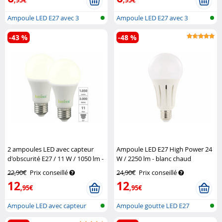
Ampoule LED E27 avec 3
Ampoule LED E27 avec 3
niveaux de l...
niveaux de l...
-43 %
-48 %
2 ampoules LED avec capteur
Ampoule LED E27 High Power 24
d'obscurité E27 / 11 W / 1050 lm -
W / 2250 lm - blanc chaud
blanc chaud
Luminea
Luminea
22,90€
Prix conseillé
24,90€
Prix conseillé
12
12
,95€
,95€
Ampoule LED avec capteur
Ampoule goutte LED E27
crépuscula...
(blanc neutr...