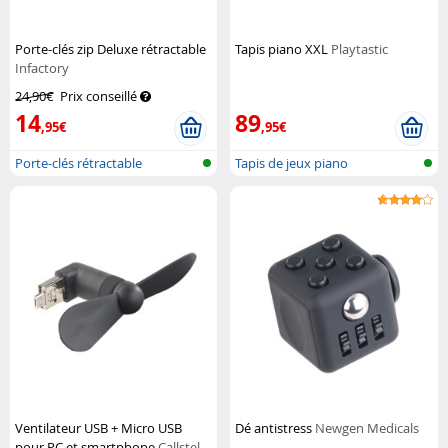
Porte-clés zip Deluxe rétractable
Tapis piano XXL
Playtastic
Infactory
24,90€
Prix conseillé
14
89
,95€
,95€
Porte-clés rétractable
Tapis de jeux piano
Ventilateur USB + Micro USB
Dé antistress
Newgen Medicals
pour PC et smartphone
Callstel