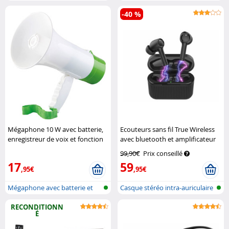
batterie...
-40 %
Mégaphone 10 W avec batterie,
Ecouteurs sans fil True Wireless
enregistreur de voix et fonction
avec bluetooth et amplificateur
sirène
Infactory
auditif IHS-250.db
Newgen
99,90€
Prix conseillé
Medicals
17
59
,95€
,95€
Mégaphone avec batterie et
Casque stéréo intra-auriculaire
enregist...
et...
RECONDITIONN
É