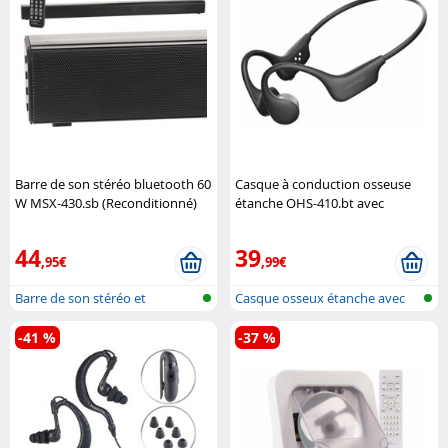
Barre de son stéréo bluetooth 60
Casque à conduction osseuse
W MSX-430.sb (Reconditionné)
étanche OHS-410.bt avec
Auvisio
fonction bluetooth 5.4
Auvisio
44
39
,95€
,99€
Barre de son stéréo et
Casque osseux étanche avec
bluetooth
bluetoot...
-41 %
-37 %