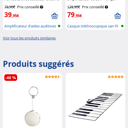
et chargeur USB
Newgen
Medicals
79,90€
Prix conseillé
129,90€
Prix conseillé
Medicals
39
79
,95€
,95€
Amplificateur d'aides auditives
Casque stéthoscopique san fil
ali...
avec...
Voir tous les produits similaires
Produits suggérés
-40 %