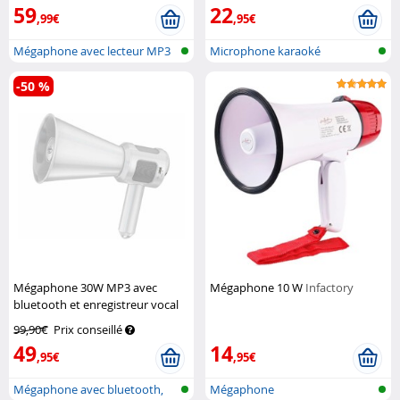
59
22
,99€
,95€
Mégaphone avec lecteur MP3
Microphone karaoké
-50 %
Mégaphone 30W MP3 avec
Mégaphone 10 W
Infactory
bluetooth et enregistreur vocal
Infactory
99,90€
Prix conseillé
49
14
,95€
,95€
Mégaphone avec bluetooth,
Mégaphone