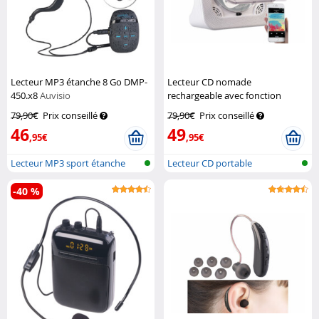
Lecteur MP3 étanche 8 Go DMP-
Lecteur CD nomade
450.x8
Auvisio
rechargeable avec fonction
bluetooth et haut-parleurs
79,90€
Prix conseillé
79,90€
Prix conseillé
Auvisio
46
49
,95€
,95€
Lecteur MP3 sport étanche
Lecteur CD portable
rechargeable av...
-40 %