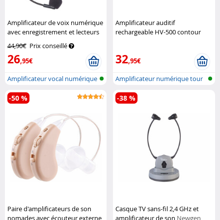
Amplificateur de voix numérique
Amplificateur auditif
avec enregistrement et lecteurs
rechargeable HV-500 contour
Auvisio
d'oreille
Newgen Medicals
44,90€
Prix conseillé
26
32
,95€
,95€
Amplificateur vocal numérique
Amplificateur numérique tour
avec...
d'orei...
-50 %
-38 %
Paire d'amplificateurs de son
Casque TV sans-fil 2,4 GHz et
nomades avec écouteur externe
amplificateur de son
Newgen