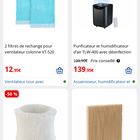
2 filtres de rechange pour
Purificateur et humidificateur
ventilateur colonne VT-520
d'air TLW-400 avec désinfection
Sichler Haushaltsgeräte
UV - coloris noir Sichler
199,90€
Prix conseillé
Haushaltsgeräte
12
139
,95€
,95€
Ventilateur tour avec
Assainisseur, humidificateur et
humidificateu..
ref..
-50 %