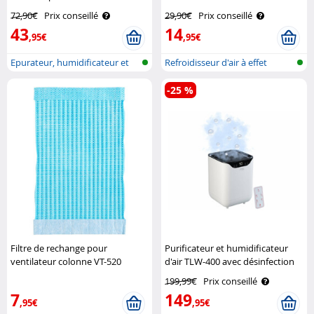
Haushaltsgeräte
Haushaltsgeräte
72,90€
Prix conseillé
29,90€
Prix conseillé
43
14
,95€
,95€
Epurateur, humidificateur et
Refroidisseur d'air à effet
refroi..
Peltier..
-25 %
Filtre de rechange pour
Purificateur et humidificateur
ventilateur colonne VT-520
d'air TLW-400 avec désinfection
Sichler Haushaltsgeräte
UV - coloris blanc Sichler
199,99€
Prix conseillé
Haushaltsgeräte
7
149
,95€
,95€