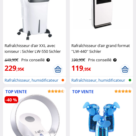
Rafraîchisseur d'air XXL avec
Rafraîchisseur d'air grand format
ioniseur : Sichler LW-550 Sichler
''LW-440'' Sichler
449,90€
Prix conseillé
199,90€
Prix conseillé
229
119
,95€
,95€
Rafraîchisseur, humidificateur
Rafraîchisseur, humidificateur
et p..
et p..
TOP VENTE
TOP VENTE
-40 %