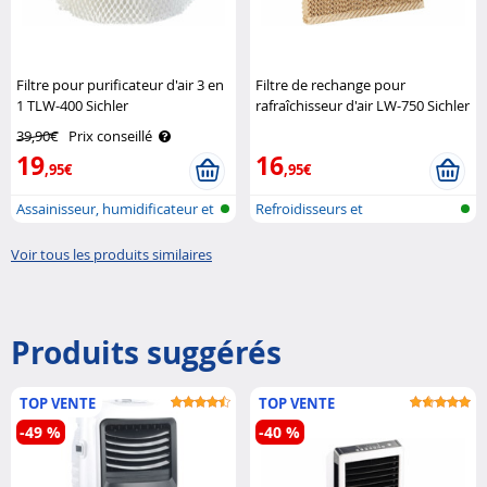
Filtre pour purificateur d'air 3 en
Filtre de rechange pour
1 TLW-400 Sichler
rafraîchisseur d'air LW-750 Sichler
Haushaltsgeräte
Haushaltsgeräte
39,90€
Prix conseillé
19
16
,95€
,95€
Assainisseur, humidificateur et
Refroidisseurs et
ref..
humidificateurs d..
Voir tous les produits similaires
Produits suggérés
TOP VENTE
TOP VENTE
-49 %
-40 %