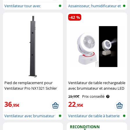
Ventilateur tour avec
Assainisseur, humidificateur et
humidificateu..
ref..
-42 %
Pied de remplacement pour
Ventilateur de table rechargeable
Ventilateur Pro NX1321 Sichler
avec brumisateur et anneau LED
Haushaltsgeräte
VT-26.T Sichler Haushaltsgeräte
39,90€
Prix conseillé
36
22
,95€
,95€
Ventilateur avec brumisateur
Ventilateur de table à batterie
pour l..
ave..
RECONDITIONN