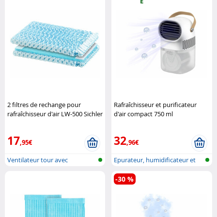
É
2 filtres de rechange pour
Rafraîchisseur et purificateur
rafraîchisseur d'air LW-500 Sichler
d'air compact 750 ml
Haushaltsgeräte
(Reconditionné) Sichler
Haushaltsgeräte
17
32
,95€
,96€
Ventilateur tour avec
Epurateur, humidificateur et
humidificateu..
refroi..
-30 %