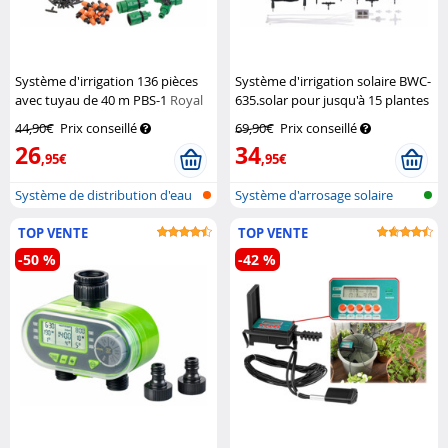
Système d'irrigation 136 pièces
Système d'irrigation solaire BWC-
avec tuyau de 40 m PBS-1
Royal
635.solar pour jusqu'à 15 plantes
Gardineer
Royal Gardineer
44,90€
Prix conseillé
69,90€
Prix conseillé
26
34
,95€
,95€
Système de distribution d'eau
Système d'arrosage solaire
par g...
pour pla...
TOP VENTE
TOP VENTE
-50 %
-42 %