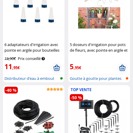
6 adaptateurs d'irrigation avec
5 doseurs d'irrigation pour pots
pointe en argile pour bouteilles
de fleurs, avec pointe en argile et
plastiques PET
Royal Gardineer
tuyau
Royal Gardineer
19,90€
Prix conseillé
11
5
,95€
,95€
Distributeur d'eau à embout
Goutte à goutte pour plantes
pour bo...
TOP VENTE
-40 %
-50 %