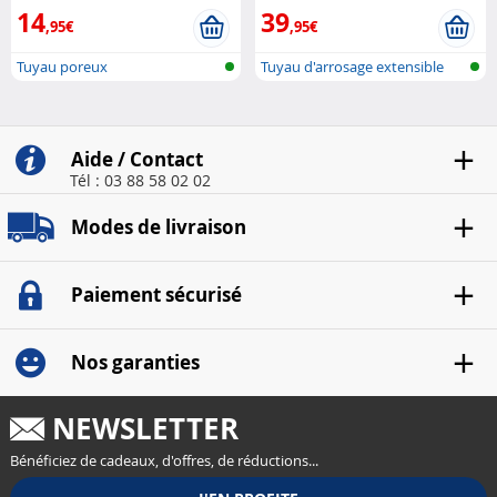
Gardineer
14
39
,95€
,95€
Tuyau poreux
Tuyau d'arrosage extensible
Aide / Contact
Tél : 03 88 58 02 02
Modes de livraison
Paiement sécurisé
Nos garanties
NEWSLETTER
Bénéficiez de cadeaux, d'offres, de réductions...