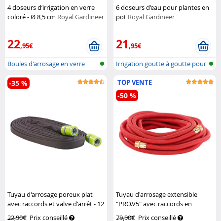
4 doseurs d’irrigation en verre
6 doseurs d’eau pour plantes en
coloré - Ø 8,5 cm
Royal Gardineer
pot
Royal Gardineer
22
21
,95€
,95€
Boules d'arrosage en verre
Irrigation goutte à goutte pour
pla...
TOP VENTE
-35 %
-50 %
Tuyau d'arrosage poreux plat
Tuyau d'arrosage extensible
avec raccords et valve d'arrêt - 12
"PRO.V5" avec raccords en
m
Royal Gardineer
aluminium - 10 à 30 m
Royal
22,90€
Prix conseillé
79,90€
Prix conseillé