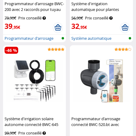
Programmateur d'arrosage BWC-
Système d'irrigation
200 avec 2 raccords pour tuyau
automatique pour plantes
Royal Gardineer
d'intérieur
Royal Gardineer
79,90€
Prix conseillé
56,90€
Prix conseillé
39
32
,95€
,95€
Programmateur d'arrosage
Système automatique
avec conne...
d'arrosage des...
-46 %
Système d'irrigation solaire
Programmateur d'arrosage
autonome connecté BWC-645
connecté BWC-520.bt avec
pour jusqu’à 10 plantes
Royal
commandes vocales
Royal
99,90€
Prix conseillé
Gardineer
Gardineer