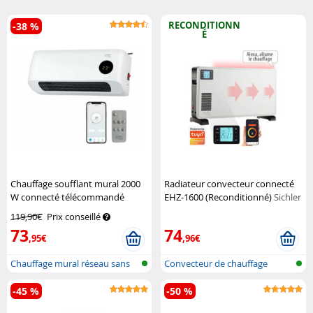
RECONDITIONN
-38 %
É
Chauffage soufflant mural 2000
Radiateur convecteur connecté
W connecté télécommandé
EHZ-1600 (Reconditionné)
Sichler
Sichler Haushaltsgeräte
Haushaltsgeräte
119,90€
Prix conseillé
73
74
,95€
,96€
Chauffage mural réseau sans
Convecteur de chauffage
fil
connecté
-45 %
-50 %