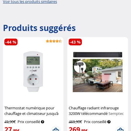
Voir tous les produits similaires
Produits suggérés
-44 %
-43 %
Thermostat numérique pour
Chauffage radiant infrarouge
chauffage et climatiseur jusqu’à
3200W télécommandé
Semptec
3680 W
Revolt
49,90€
Prix conseillé
469,90€
Prix conseillé
27
269
,95€
,95€