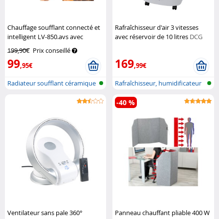
Chauffage soufflant connecté et
Rafraîchisseur d'air 3 vitesses
intelligent LV-850.avs avec
avec réservoir de 10 litres
DCG
commandes vocales
Sichler
199,90€
Prix conseillé
Haushaltsgeräte
99
169
,95€
,99€
Radiateur soufflant céramique
Rafraîchisseur, humidificateur
avec...
et p...
-40 %
Ventilateur sans pale 360°
Panneau chauffant pliable 400 W