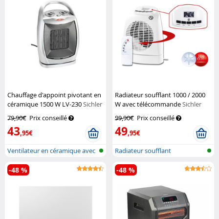
Chauffage d'appoint pivotant en
Radiateur soufflant 1000 / 2000
céramique 1500 W LV-230
Sichler
W avec télécommande
Sichler
Haushaltsgeräte
79,90€
Prix conseillé
99,90€
Prix conseillé
43
49
,95€
,95€
Ventilateur en céramique avec
Radiateur soufflant
therm...
-48 %
-48 %