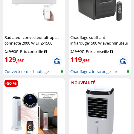
Radiateur convecteur ultraplat
Chauffage soufflant
connecté 2000 W EHZ-1500
infrarouge1500 W avec minuteur
Sichler Haushaltsgeräte
et télécommande LV-900.ir
249,90€
Prix conseillé
229,90€
Prix conseillé
Sichler Haushaltsgeräte
129
119
,95€
,95€
Convecteur de chauffage
Chauffage à infrarouge sur
réseau sans...
pied pou...
NOUVEAUTÉ
-50 %