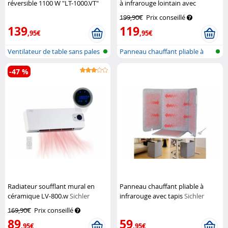
réversible 1100 W "LT-1000.VT"
à infrarouge lointain avec
Sichler Haushaltsgeräte
3 niveaux de chauffe, jusqu'à
199,90€
Prix conseillé
65 °C
Sichler Haushaltsgeräte
139
119
,95€
,95€
Ventilateur de table sans pales
Panneau chauffant pliable à
ave...
infraro...
-47 %
Radiateur soufflant mural en
Panneau chauffant pliable à
céramique LV-800.w
Sichler
infrarouge avec tapis
Sichler
Haushaltsgeräte
Haushaltsgeräte
169,90€
Prix conseillé
89
59
,95€
,95€