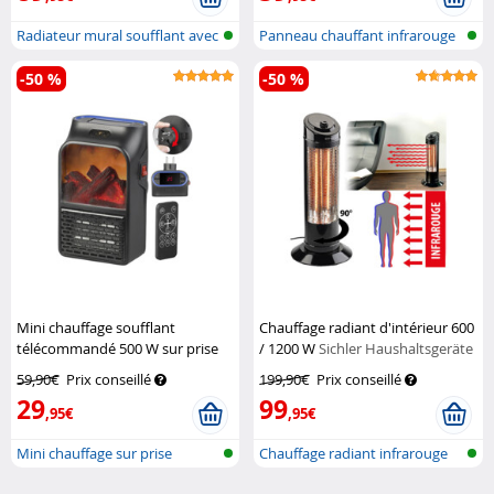
Radiateur mural soufflant avec
Panneau chauffant infrarouge
ther...
pliabl...
-50 %
-50 %
Mini chauffage soufflant
Chauffage radiant d'intérieur 600
télécommandé 500 W sur prise
/ 1200 W
Sichler Haushaltsgeräte
secteur - LV-255.LED
Sichler
59,90€
Prix conseillé
199,90€
Prix conseillé
Haushaltsgeräte
29
99
,95€
,95€
Mini chauffage sur prise
Chauffage radiant infrarouge
secteur av...
pour l...