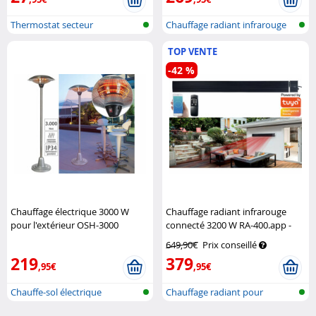
Thermostat secteur
Chauffage radiant infrarouge
TOP VENTE
-42 %
Chauffage électrique 3000 W
Chauffage radiant infrarouge
pour l'extérieur OSH-3000
connecté 3200 W RA-400.app -
Semptec
Noir
Semptec
649,90€
Prix conseillé
219
379
,95€
,95€
Chauffe-sol électrique
Chauffage radiant pour
extérieur mo...
l'extérieur...