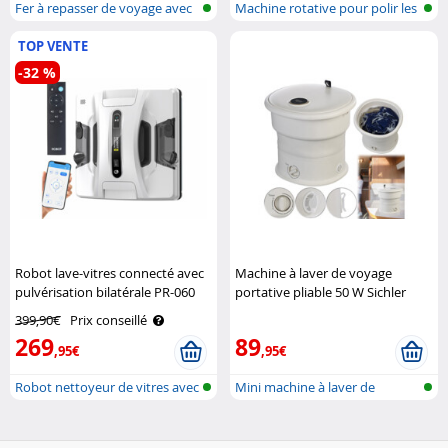
Fer à repasser de voyage avec
Machine rotative pour polir les
bross..
sol..
TOP VENTE
-32 %
Robot lave-vitres connecté avec
Machine à laver de voyage
pulvérisation bilatérale PR-060
portative pliable 50 W Sichler
Sichler Exclusive
Haushaltsgeräte
399,90€
Prix conseillé
269
89
,95€
,95€
Robot nettoyeur de vitres avec
Mini machine à laver de
fonc..
voyage plia..