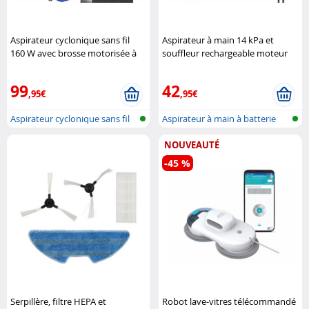
Aspirateur cyclonique sans fil
Aspirateur à main 14 kPa et
160 W avec brosse motorisée à
souffleur rechargeable moteur
LED BHS-620.ak Sichler
sans balais BHS-740.ak Sichler
Haushaltsgeräte
Haushaltsgeräte
99
42
,95€
,95€
Aspirateur cyclonique sans fil
Aspirateur à main à batterie
avec..
4en1, ..
NOUVEAUTÉ
-45 %
Serpillère, filtre HEPA et
Robot lave-vitres télécommandé