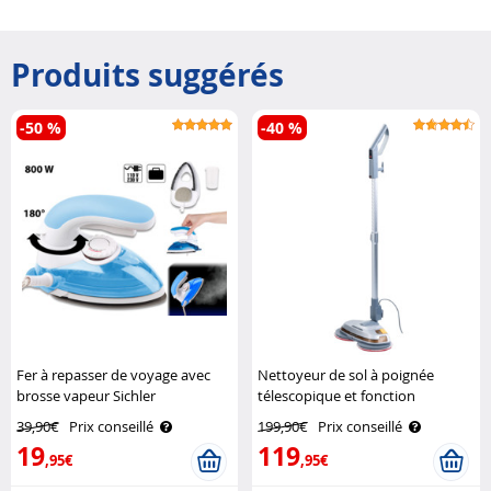
Produits suggérés
-50 %
-40 %
Fer à repasser de voyage avec
Nettoyeur de sol à poignée
brosse vapeur Sichler
télescopique et fonction
Haushaltsgeräte
pulvérisation FPM-700 Sichler
39,90€
Prix conseillé
199,90€
Prix conseillé
Haushaltsgeräte
19
119
,95€
,95€