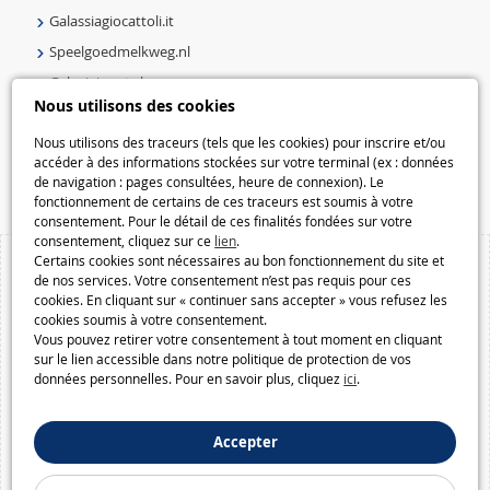
Galassiagiocattoli.it
Speelgoedmelkweg.nl
Galaxiejouets.be
Nous utilisons des cookies
Galaxiespielzeug.be
Speelgoedmelkweg.be
Nous utilisons des traceurs (tels que les cookies) pour inscrire et/ou
accéder à des informations stockées sur votre terminal (ex : données
Macway.com
de navigation : pages consultées, heure de connexion). Le
fonctionnement de certains de ces traceurs est soumis à votre
consentement. Pour le détail de ces finalités fondées sur votre
consentement, cliquez sur ce
lien
.
Certains cookies sont nécessaires au bon fonctionnement du site et
de nos services. Votre consentement n’est pas requis pour ces
cookies. En cliquant sur « continuer sans accepter » vous refusez les
cookies soumis à votre consentement.
Vous pouvez retirer votre consentement à tout moment en cliquant
sur le lien accessible dans notre politique de protection de vos
données personnelles. Pour en savoir plus, cliquez
ici
.
Accepter