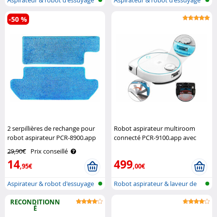
de so..
de so..
-50 %
2 serpillières de rechange pour
Robot aspirateur multiroom
robot aspirateur PCR-8900.app
connecté PCR-9100.app avec
Sichler Exclusive
capteur lidar Sichler Exclusive
29,90€
Prix conseillé
14
499
,95€
,00€
Aspirateur & robot d'essuyage
Robot aspirateur & laveur de
de so..
sol wi..
RECONDITIONN
É