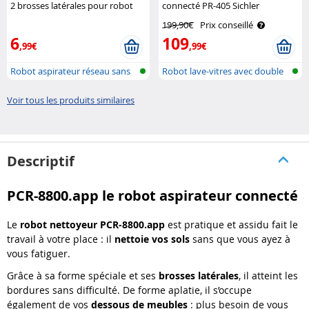
2 brosses latérales pour robot
connecté PR-405 Sichler
aspirateur PCR-6000 Sichler
Haushaltsgeräte
199,90€
Prix conseillé
Haushaltsgeräte
6
109
,99€
,99€
Robot aspirateur réseau sans
Robot lave-vitres avec double
fil, c..
fonct..
Voir tous les produits similaires
Descriptif
PCR-8800.app le robot aspirateur connecté
Le
robot nettoyeur PCR-8800.app
est pratique et assidu fait le
travail à votre place : il
nettoie vos sols
sans que vous ayez à
vous fatiguer.
Grâce à sa forme spéciale et ses
brosses latérales
, il atteint les
bordures sans difficulté. De forme aplatie, il s’occupe
également de vos
dessous de meubles
: plus besoin de vous