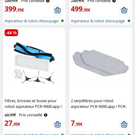
599,90€
Prix conseillé
799,90€
Prix conseillé
Exclusive
399
499
,95€
,95€
Aspirateur & robot d'essuyage
Aspirateur & robot d'essuyage
de so..
de so..
-44 %
Filtres, brosses et buses pour
2 serpillières pour robot
robot aspirateur PCR-9000.app /
aspirateur PCR-9000.app / PCR-
PCR-9100.app Sichler Exclusive
9100.app Sichler Exclusive
49,90€
Prix conseillé
27
7
,95€
,95€
Aspirateur & robot d'essuyage
Aspirateur & robot d'essuyage