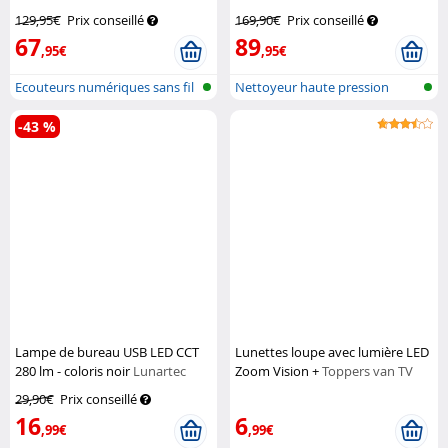
OK-320
Auvisio
129,95€
Prix conseillé
169,90€
Prix conseillé
67
89
,95€
,95€
Ecouteurs numériques sans fil
Nettoyeur haute pression
avec...
alimenté p...
-43 %
Lampe de bureau USB LED CCT
Lunettes loupe avec lumière LED
280 lm - coloris noir
Lunartec
Zoom Vision +
Toppers van TV
29,90€
Prix conseillé
16
6
,99€
,99€