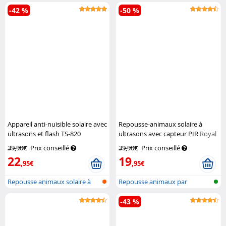
ultrasonique avec...
d'eau...
-42 %
-50 %
Appareil anti-nuisible solaire avec
Repousse-animaux solaire à
ultrasons et flash TS-820
ultrasons avec capteur PIR
Royal
Exbuster
Gardineer
39,90€
Prix conseillé
39,90€
Prix conseillé
22
19
,95€
,95€
Repousse animaux solaire à
Repousse animaux par
ultrason...
ultrasons avec...
-43 %