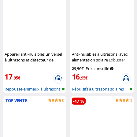
Appareil anti-nuisibles universel
Anti-nuisibles à ultrasons, avec
à ultrasons et détecteur de
alimentation solaire
Exbuster
mouvement TS-910
Royal
29,90€
Prix conseillé
Gardineer
17
16
,95€
,95€
Repousse-animaux à ultrasons
Répulsifs à ultrasons solaires
avec d...
pour...
TOP VENTE
-47 %