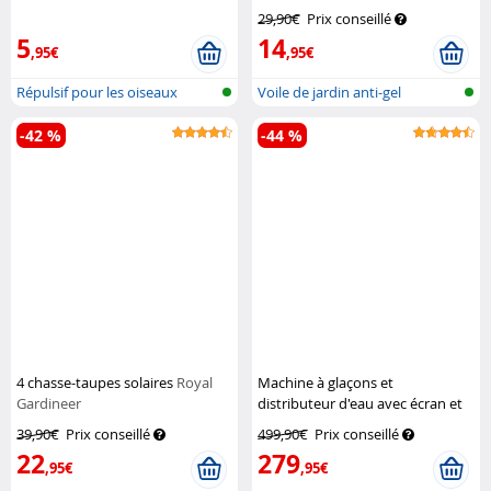
29,90€
Prix conseillé
5
14
,95€
,95€
Répulsif pour les oiseaux
Voile de jardin anti-gel
-42 %
-44 %
4 chasse-taupes solaires
Royal
Machine à glaçons et
Gardineer
distributeur d'eau avec écran et
boîtier en acier inoxydable EWS-
39,90€
Prix conseillé
499,90€
Prix conseillé
2350
Rosenstein & Söhne
22
279
,95€
,95€