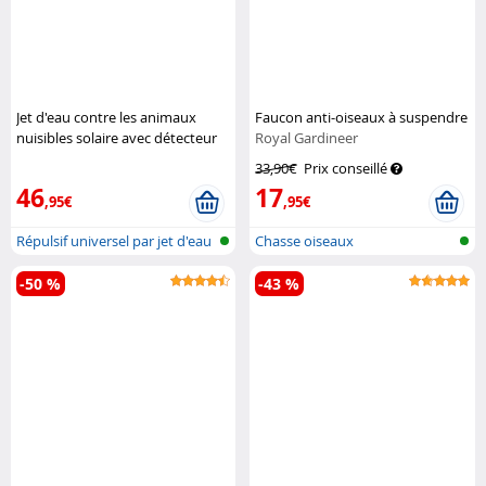
Jet d'eau contre les animaux
Faucon anti-oiseaux à suspendre
nuisibles solaire avec détecteur
Royal Gardineer
de mouvement PIR
Royal
33,90€
Prix conseillé
Gardineer
46
17
,95€
,95€
Répulsif universel par jet d'eau
Chasse oiseaux
et...
-50 %
-43 %