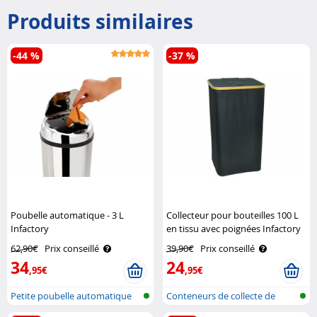
Produits similaires
-44 %
-37 %
Poubelle automatique - 3 L
Collecteur pour bouteilles 100 L
Infactory
en tissu avec poignées Infactory
62,90€
Prix conseillé
39,90€
Prix conseillé
34
24
,95€
,95€
Petite poubelle automatique
Conteneurs de collecte de
bouteille..