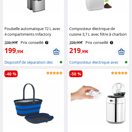
Poubelle automatique 72 L avec
Composteur électrique de
4 compartiments Infactory
cuisine 3,7 L avec filtre à charbon
actif K-05 Rosenstein & Söhne
399,90€
Prix conseillé
399,90€
Prix conseillé
199
219
,95€
,99€
Dispositif de séparation des
Composteur électrique avec
déchet..
auto-net..
-40 %
-50 %