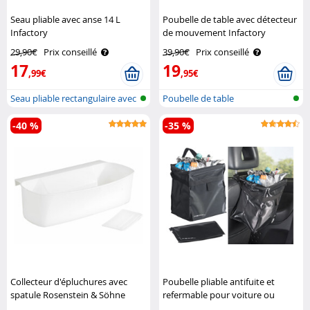
Seau pliable avec anse 14 L
Poubelle de table avec détecteur
Infactory
de mouvement Infactory
29,90€
Prix conseillé
39,90€
Prix conseillé
17
19
,99€
,95€
Seau pliable rectangulaire avec
Poubelle de table
ans..
-40 %
-35 %
Collecteur d'épluchures avec
Poubelle pliable antifuite et
spatule Rosenstein & Söhne
refermable pour voiture ou
camping car - 10 L Pearl