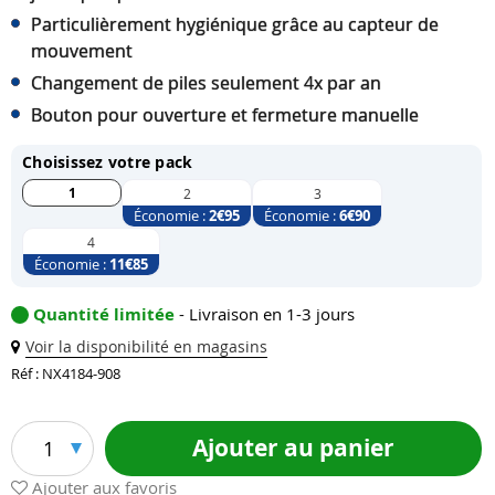
Particulièrement hygiénique grâce au capteur de
mouvement
Changement de piles seulement 4x par an
Bouton pour ouverture et fermeture manuelle
Choisissez votre pack
1
2
3
Économie :
2
€95
Économie :
6
€90
4
Économie :
11
€85
Quantité limitée
- Livraison en 1-3 jours
Voir la disponibilité en magasins
Réf : NX4184-908
Ajouter au panier
1
Ajouter aux favoris