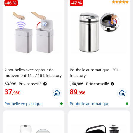
-46 %
-47 %
2 poubelles avec capteur de
Poubelle automatique - 30 L
mouvement 12 L / 16 L Infactory
Infactory
69,90€
Prix conseillé
169,90€
Prix conseillé
37
89
,95€
,95€
Poubelle en plastique
Poubelle automatique