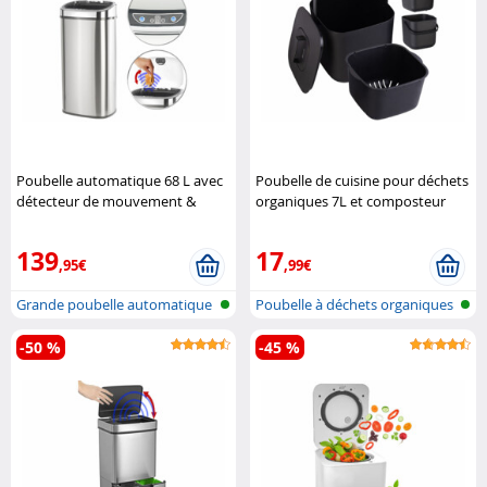
Poubelle automatique 68 L avec
Poubelle de cuisine pour déchets
détecteur de mouvement &
organiques 7L et composteur
corps en aluminium Infactory
Rosenstein & Söhne
139
17
,95€
,99€
Grande poubelle automatique
Poubelle à déchets organiques
et se..
-50 %
-45 %