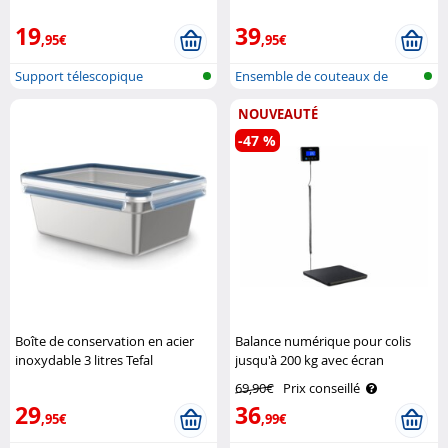
Kitchenware
19
39
,95€
,95€
Support télescopique
Ensemble de couteaux de
cuisine fai..
NOUVEAUTÉ
-47 %
Boîte de conservation en acier
Balance numérique pour colis
inoxydable 3 litres Tefal
jusqu'à 200 kg avec écran
déporté General Office
69,90€
Prix conseillé
29
36
,95€
,99€