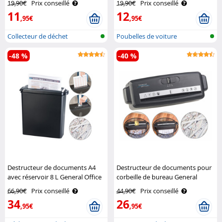
19,90€
Prix conseillé
19,90€
Prix conseillé
11
12
,95€
,95€
Collecteur de déchet
Poubelles de voiture
alimentaire
-48 %
-40 %
Destructeur de documents A4
Destructeur de documents pour
avec réservoir 8 L General Office
corbeille de bureau General
Office
66,90€
Prix conseillé
44,90€
Prix conseillé
34
26
,95€
,95€