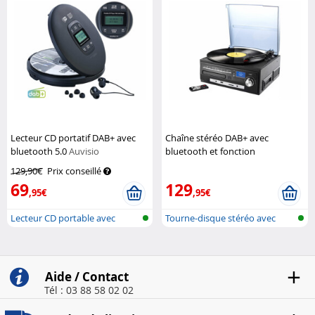
Lecteur CD portatif DAB+ avec
Chaîne stéréo DAB+ avec
bluetooth 5.0
Auvisio
bluetooth et fonction
numérisation MHX-600.LP
129,90€
Prix conseillé
Auvisio
69
129
,95€
,95€
Lecteur CD portable avec
Tourne-disque stéréo avec
batterie,...
numérisat...
Aide / Contact
Tél : 03 88 58 02 02