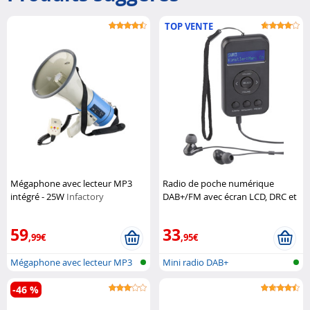
TOP VENTE
Mégaphone avec lecteur MP3
Radio de poche numérique
intégré - 25W
Infactory
DAB+/FM avec écran LCD, DRC et
écouteurs DOR-265
VR-Radio
59
33
,99€
,95€
Mégaphone avec lecteur MP3
Mini radio DAB+
-46 %