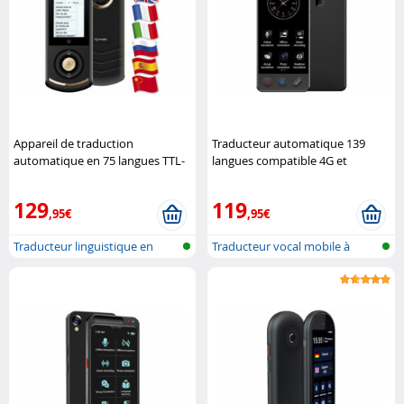
Appareil de traduction
Traducteur automatique 139
automatique en 75 langues TTL-
langues compatible 4G et
75
Simvalley Mobile
ChatGPT TTL-145
Simvalley
Mobile
129
119
,95€
,95€
Traducteur linguistique en
Traducteur vocal mobile à
temps ré...
intellige...