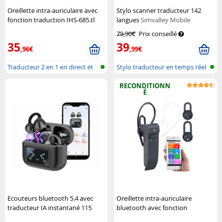
Oreillette intra-auriculaire avec
Stylo scanner traducteur 142
fonction traduction IHS-685.tl
langues
Simvalley Mobile
Callstel
79,90€
Prix conseillé
35
39
,96€
,99€
Traducteur 2 en 1 en direct et
Stylo traducteur en temps réel
casq...
avec...
RECONDITIONN
É
Ecouteurs bluetooth 5.4 avec
Oreillette intra-auriculaire
traducteur IA instantané 115
bluetooth avec fonction
langues
Auvisio
traduction IHS680.tl
Callstel