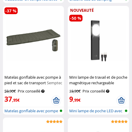
IA et...
NOUVEAUTÉ
-37 %
-50 %
Matelas gonflable avec pompe à
Mini lampe de travail et de poche
pied et sac de transport
Semptec
magnétique rechargeable
Lunartec
59,90€
Prix conseillé
19,90€
Prix conseillé
37
9
,95€
,99€
Matelas gonflable avec pompe
Mini lampe de poche LED avec
batter...