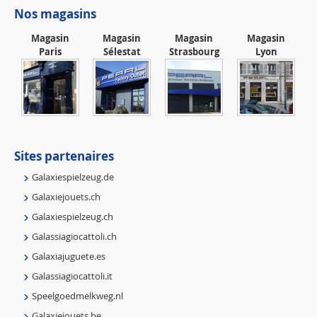
Nos magasins
Magasin
Magasin
Magasin
Magasin
Paris
Sélestat
Strasbourg
Lyon
Sites partenaires
Galaxiespielzeug.de
Galaxiejouets.ch
Galaxiespielzeug.ch
Galassiagiocattoli.ch
Galaxiajuguete.es
Galassiagiocattoli.it
Speelgoedmelkweg.nl
Galaxiejouets.be