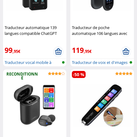
Traducteur automatique 139
Traducteur de poche
langues compatible ChatGPT
automatique 106 langues avec
TTL-139
Simvalley Mobile
caméra intégrée, wifi et 4G
Simvalley Mobile
99
119
,95€
,95€
Traducteur vocal mobile à
Traducteur de voix et d'images
intellige...
en t...
RECONDITIONN
-50 %
É