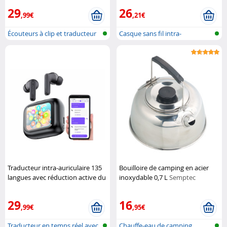
29
26
,99€
,21€
Écouteurs à clip et traducteur
Casque sans fil intra-
voca...
auriculaire m...
Traducteur intra-auriculaire 135
Bouilloire de camping en acier
langues avec réduction active du
inoxydable 0,7 L
Semptec
bruit 28 dB
Auvisio
29
16
,99€
,95€
Traducteur en temps réel avec
Chauffe-eau de camping