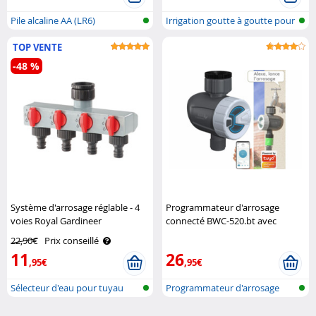
Pile alcaline AA (LR6)
Irrigation goutte à goutte pour
pla..
TOP VENTE
-48 %
Système d'arrosage réglable - 4
Programmateur d'arrosage
voies Royal Gardineer
connecté BWC-520.bt avec
commandes vocales Royal
22,90€
Prix conseillé
Gardineer
11
26
,95€
,95€
Sélecteur d'eau pour tuyau
Programmateur d'arrosage
d'arrosa..
bluetooth