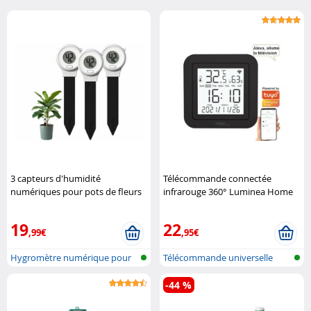
3 capteurs d'humidité
Télécommande connectée
numériques pour pots de fleurs
infrarouge 360° Luminea Home
Royal Gardineer
Control
19
22
,99€
,95€
Hygromètre numérique pour
Télécommande universelle
plantes
réseau san..
-44 %