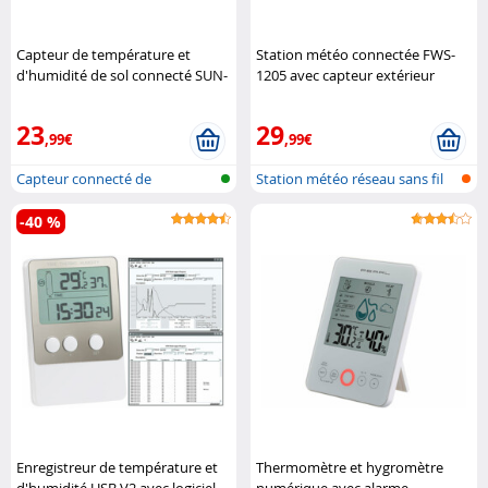
Capteur de température et
Station météo connectée FWS-
d'humidité de sol connecté SUN-
1205 avec capteur extérieur
100 Royal Gardineer
Luminea Home Control
23
29
,99€
,99€
Capteur connecté de
Station météo réseau sans fil
température et ..
avec ..
-40 %
Enregistreur de température et
Thermomètre et hygromètre
d'humidité USB V2 avec logiciel
numérique avec alarme