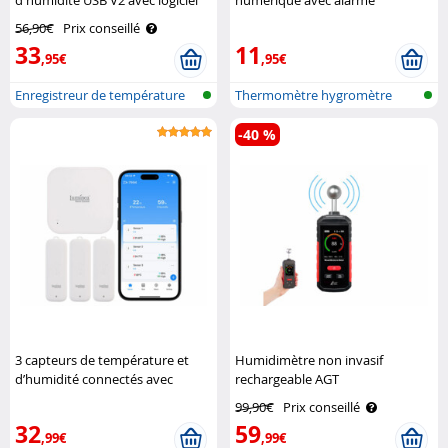
PC Infactory
moisissure - coloris blanc Pearl
56,90€
Prix conseillé
33
11
,95€
,95€
Enregistreur de température
Thermomètre hygromètre
et d'hy..
avec alarme ..
-40 %
3 capteurs de température et
Humidimètre non invasif
d’humidité connectés avec
rechargeable AGT
passerelle THS-100 Luminea
99,90€
Prix conseillé
Home Control
32
59
,99€
,99€