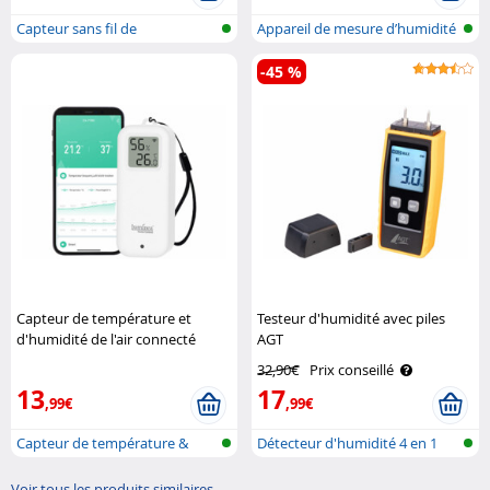
Capteur sans fil de
Appareil de mesure d’humidité
température et ..
à bat..
-45 %
Capteur de température et
Testeur d'humidité avec piles
d'humidité de l'air connecté
AGT
Luminea Home Control
32,90€
Prix conseillé
13
17
,99€
,99€
Capteur de température &
Détecteur d'humidité 4 en 1
d'humidité..
aliment..
Voir tous les produits similaires