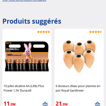
Produits suggérés
10 piles alcaline AA (LR6) Plus
6 doseurs d’eau pour plantes en
Power 1,5V Duracell
pot Royal Gardineer
11
21
,99€
,95€