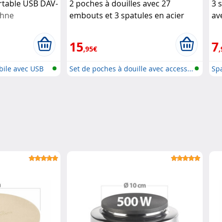
rtable USB DAV-
2 poches à douilles avec 27
3 
öhne
embouts et 3 spatules en acier
av
inoxydable
Rosenstein & Söhne
de
Sö
15
7
,95€
,
bile avec USB
Set de poches à douille avec access...
Spa