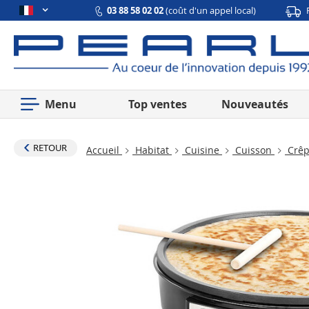
03 88 58 02 02
(coût d'un appel local)
Menu
Top ventes
Nouveautés
RETOUR
Accueil
Habitat
Cuisine
Cuisson
Crêp