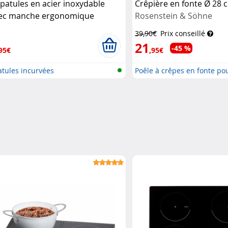
spatules en acier inoxydable
Crêpière en fonte Ø 28 
ec manche ergonomique
Rosenstein & Söhne
 tailles différentes
Rosenstein &
39,90€
Prix conseillé
hne
21
-45 %
95€
,95€
tules incurvées
Poêle à crêpes en fonte pour