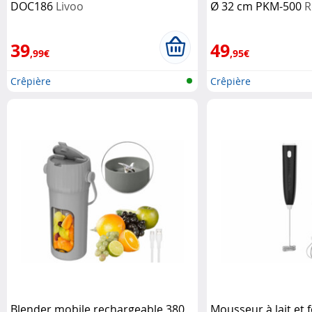
DOC186
Livoo
Ø 32 cm PKM-500
R
Söhne
39
49
,99€
,95€
Crêpière
Crêpière
Blender mobile rechargeable 380
Mousseur à lait et f