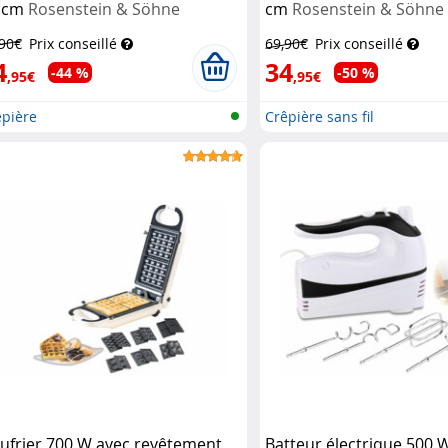
 cm
Rosenstein & Söhne
cm
Rosenstein & Söhne
,90€
Prix conseillé
69,90€
Prix conseillé
4
34
-44 %
-50 %
,95€
,95€
êpière
Crêpière sans fil
ufrier 700 W avec revêtement
Batteur électrique 500 