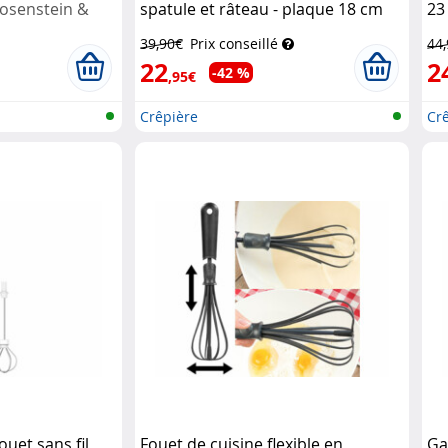
osenstein &
spatule et râteau - plaque 18 cm
23
Rosenstein & Söhne
39,90€
Prix conseillé
44
22
2
-42 %
,95€
Crêpière
Cr
ouet sans fil
Fouet de cuisine flexible en
Ga