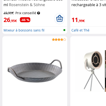
ml
Rosenstein & Söhne
rechargeable à 3 vi
Rosenstein & Söhn
49,90€
Prix conseillé
26
11
-46 %
,95€
,99€
Mixeur à boissons sans fil
Café et Thé