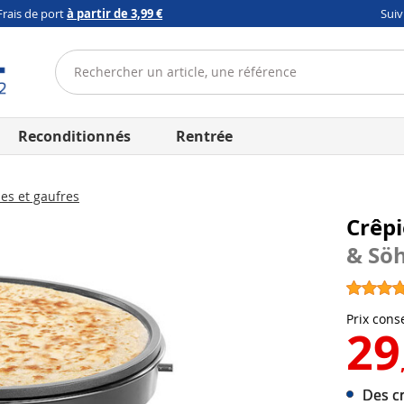
Frais de port
à partir de 3,99 €
Sui
Reconditionnés
Rentrée
es et gaufres
Crêpi
& Sö
Prix conse
29
Des c