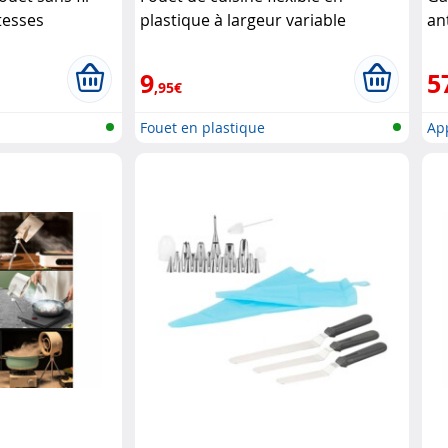
tesses
plastique à largeur variable
an
e
Rosenstein & Söhne
Sö
9
5
,95€
Fouet en plastique
App