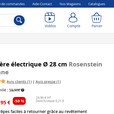
vi de commandes
Aide-Contact
Nos Magasins
Catalogues
Compte
Panier
Vidéos
Compte
Panier
ère électrique Ø 28 cm
Rosenstein
hne
Avis clients (1)
|
Avis presse (1)
illé :
59,90€
24,96 € HT
-50 %
Dont Ecotaxe 0,21 €
,95 €
rêpes faciles à retourner grâce au revêtement