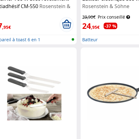
tiadhésif CM-550
Rosenstein &
Rosenstein & Söhne
hne
39,90€
Prix conseillé
7
24
-37 %
,95€
,95€
areil à toast 6 en 1
Batteur