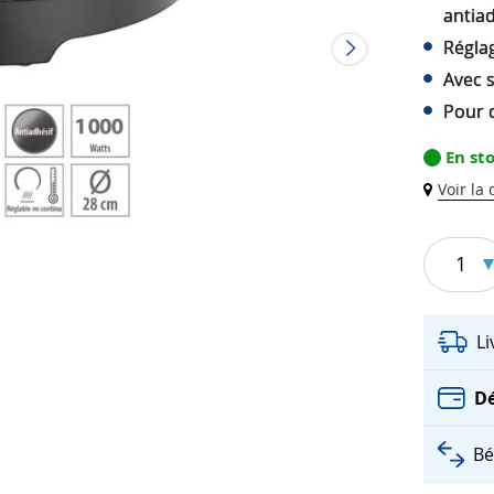
antiad
Régla
Avec s
Pour 
En st
Voir la
1
L
Dé
Bé