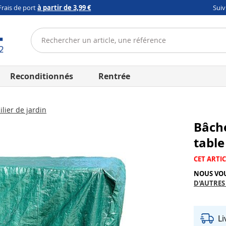
Frais de port
à partir de 3,99 €
Sui
Reconditionnés
Rentrée
lier de jardin
Bâche
table
CET ARTIC
NOUS VO
D'AUTRES
L