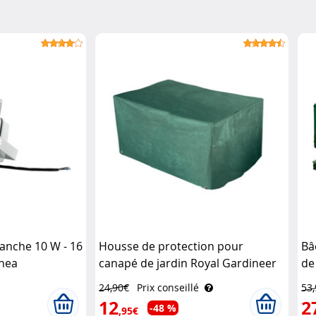
tanche 10 W - 16
Housse de protection pour
Bâ
nea
canapé de jardin Royal Gardineer
de
Ga
24,90€
Prix conseillé
53
12
2
-48 %
,95€