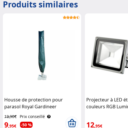
Produits similaires
Housse de protection pour
Projecteur à LED é
parasol Royal Gardineer
couleurs RGB Lumi
19,90€
Prix conseillé
9
12
-50 %
,95€
,95€