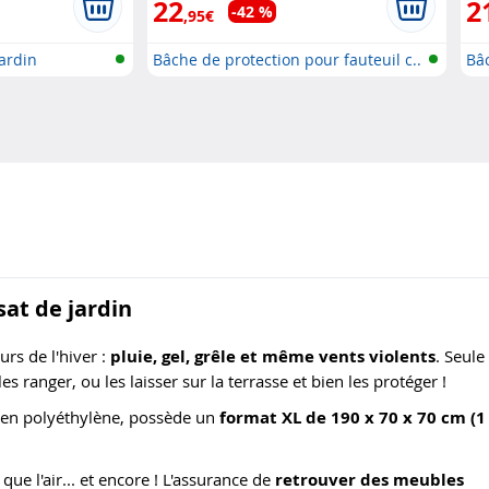
22
2
-42 %
,95€
ardin
Bâche de protection pour fauteuil c..
Bâ
de.
at de jardin
urs de l'hiver :
pluie, gel, grêle et même vents violents
. Seule
s ranger, ou les laisser sur la terrasse et bien les protéger !
 en polyéthylène, possède un
format XL de 190 x 70 x 70 cm (1
 que l'air... et encore ! L'assurance de
retrouver des meubles