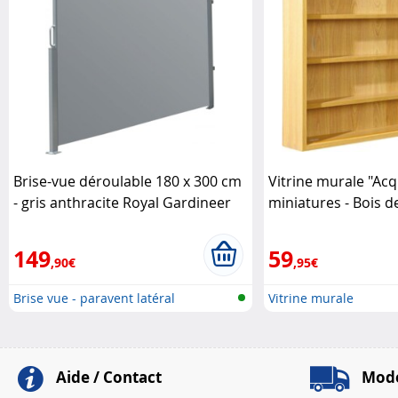
Brise-vue déroulable 180 x 300 cm
Vitrine murale "Ac
- gris anthracite Royal Gardineer
miniatures - Bois d
Link
149
59
,90€
,95€
Brise vue - paravent latéral
Vitrine murale
Aide / Contact
Mode