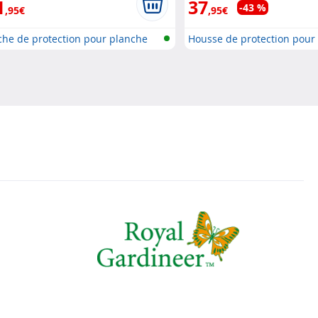
1
37
-43 %
,95€
,95€
che de protection pour planche
Housse de protection pour
.