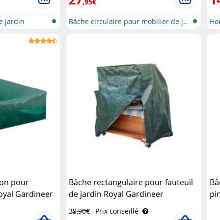
,95€
e jardin
Bâche circulaire pour mobilier de j..
Ho
d..
ion pour
Bâche rectangulaire pour fauteuil
Bâ
oyal Gardineer
de jardin Royal Gardineer
pi
39,90€
Prix conseillé