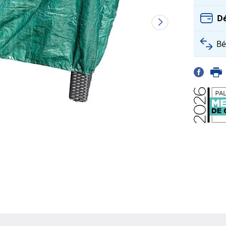
Dé
Bé