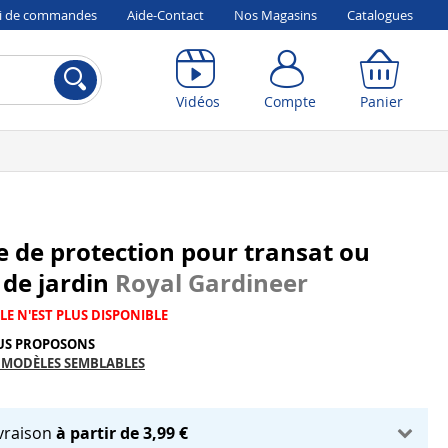
vi de commandes
Aide-Contact
Nos Magasins
Catalogues
Compte
Panier
Vidéos
Compte
Panier
 de protection pour transat ou
 de jardin
Royal Gardineer
LE N'EST PLUS DISPONIBLE
US PROPOSONS
 MODÈLES SEMBLABLES
ivraison
à partir de 3,99 €