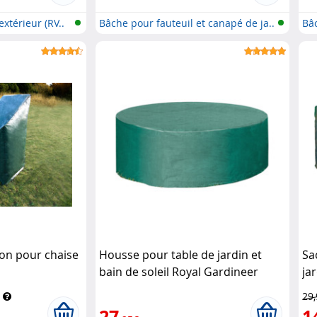
extérieur (RV..
Bâche pour fauteuil et canapé de ja..
Bâ
..
on pour chaise
Housse pour table de jardin et
Sa
bain de soleil Royal Gardineer
ja
29
27
1