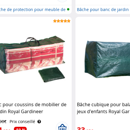
che de protection pour meuble de
Bâche pour banc de jardin
c pour coussins de mobilier de
Bâche cubique pour bala
rdin Royal Gardineer
jeux d'enfants Royal Ga
,90€
Prix conseillé
4
33
-50 %