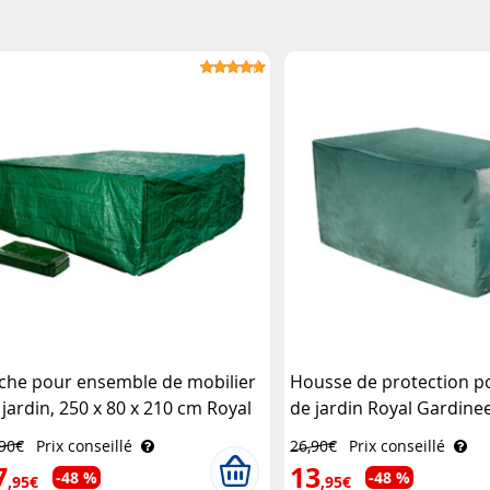
che pour ensemble de mobilier
Housse de protection p
 jardin, 250 x 80 x 210 cm Royal
de jardin Royal Gardine
rdineer
,90€
Prix conseillé
26,90€
Prix conseillé
7
13
-48 %
-48 %
,95€
,95€