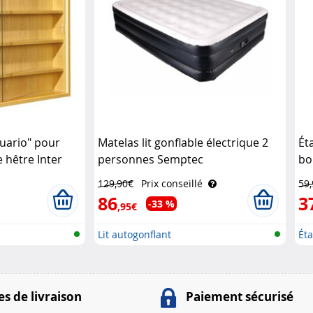
quario" pour
Matelas lit gonflable électrique 2
Ét
e hêtre Inter
personnes Semptec
bo
129,90€
Prix conseillé
59
86
3
-33 %
,95€
Lit autogonflant
Éta
bo.
s de livraison
Paiement sécurisé