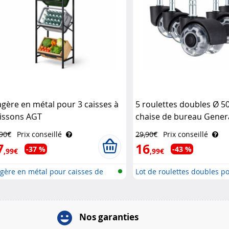
agère en métal pour 3 caisses à
5 roulettes doubles Ø 
issons AGT
chaise de bureau Genera
,90€
Prix conseillé
29,90€
Prix conseillé
7
16
-37 %
-43 %
,99€
,99€
gère en métal pour caisses de
Lot de roulettes doubles po
.
Nos garanties