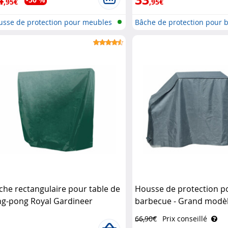
,95€
,95€
usse de protection pour meubles
Bâche de protection pour b
che rectangulaire pour table de
Housse de protection p
ng-pong Royal Gardineer
barbecue - Grand modèl
Gardineer
66,90€
Prix conseillé