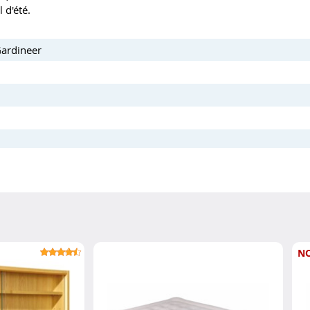
 d'été.
Gardineer
N