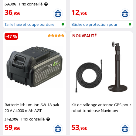
69,90€
Prix conseillé
36
12
,95€
,95€
Taille haie et coupe bordure
Bâche de protection pour
sans f..
tondeuse
NOUVEAUTÉ
-47 %
Batterie lithium-ion AW-18.pak
Kit de rallonge antenne GPS pour
20 V / 4000 mAh AGT
robot tondeuse Navimow
Professional
112,90€
Prix conseillé
59
53
,95€
,95€