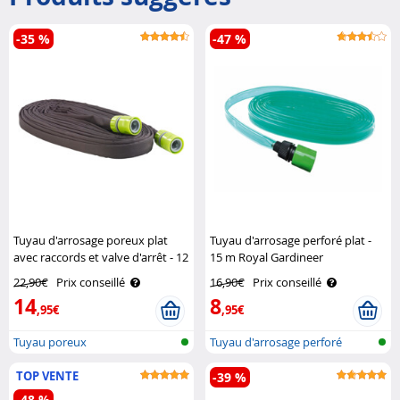
-35 %
-47 %
Tuyau d'arrosage poreux plat
Tuyau d'arrosage perforé plat -
avec raccords et valve d'arrêt - 12
15 m Royal Gardineer
m Royal Gardineer
22,90€
Prix conseillé
16,90€
Prix conseillé
14
8
,95€
,95€
Tuyau poreux
Tuyau d'arrosage perforé
TOP VENTE
-39 %
-48 %