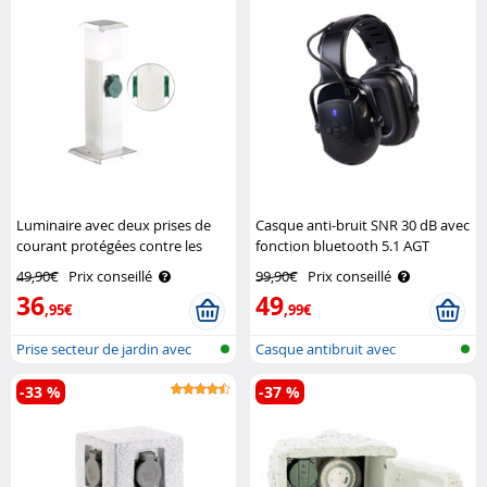
Luminaire avec deux prises de
Casque anti-bruit SNR 30 dB avec
courant protégées contre les
fonction bluetooth 5.1 AGT
intempéries IP44 Royal
49,90€
Prix conseillé
99,90€
Prix conseillé
Gardineer
36
49
,95€
,99€
Prise secteur de jardin avec
Casque antibruit avec
éclair..
Bluetooth et ..
-33 %
-37 %