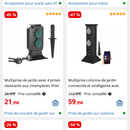
Accessoires pour outils sans fil
Accessoires pour robot
tondeuse
-45 %
-47 %
Multiprise de jardin avec 4 prises
Multiprise colonne de jardin
résistante aux intempéries IP44
connectée et intelligente avec
Royal Gardineer
4 prises et commandes vocales
39,90€
Prix conseillé
112,90€
Prix conseillé
Royal Gardineer
21
59
,95€
,95€
Prise de courant de jardin sur
Prise de jardin sur colonne
colo..
pour ré..
-26 %
-50 %