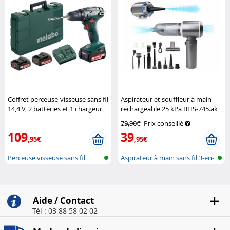
Coffret perceuse-visseuse sans fil
Aspirateur et souffleur à main
14,4 V, 2 batteries et 1 chargeur
rechargeable 25 kPa BHS-745.ak
Metabo
Sichler Haushaltsgeräte
79,90€
Prix conseillé
109
39
,95€
,95€
Perceuse visseuse sans fil
Aspirateur à main sans fil 3-en-
1 p...
Aide / Contact
Tél : 03 88 58 02 02