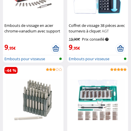
Embouts de vissage en acier
Coffret de vissage 38 pièces avec
chrome-vanadium avec support
tournevis à cliquet
AGT
magnétique - 61 pièces
AGT
19,90€
Prix conseillé
Professional
9
9
,95€
,95€
Embouts pour visseuse
Embouts pour visseuse
-44 %