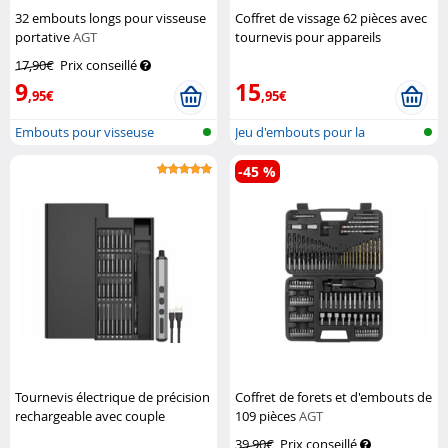
32 embouts longs pour visseuse
Coffret de vissage 62 pièces avec
portative
AGT
tournevis pour appareils
électroniques
AGT
17,90€
Prix conseillé
9
15
,95€
,95€
Embouts pour visseuse
Jeu d'embouts pour la
mécanique de...
-45 %
Tournevis électrique de précision
Coffret de forets et d'embouts de
rechargeable avec couple
109 pièces
AGT
réglable / 64 embouts
AGT
39,90€
Prix conseillé