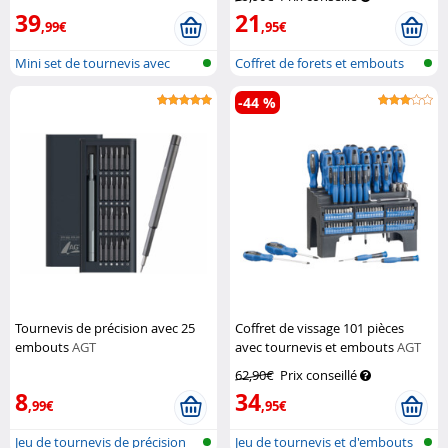
Professional
39
21
,99€
,95€
Mini set de tournevis avec
Coffret de forets et embouts
manche d...
-44 %
Tournevis de précision avec 25
Coffret de vissage 101 pièces
embouts
AGT
avec tournevis et embouts
AGT
62,90€
Prix conseillé
8
34
,99€
,95€
Jeu de tournevis de précision
Jeu de tournevis et d'embouts