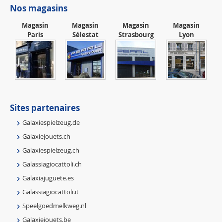
Nos magasins
Magasin
Magasin
Magasin
Magasin
Paris
Sélestat
Strasbourg
Lyon
Sites partenaires
Galaxiespielzeug.de
Galaxiejouets.ch
Galaxiespielzeug.ch
Galassiagiocattoli.ch
Galaxiajuguete.es
Galassiagiocattoli.it
Speelgoedmelkweg.nl
Galaxiejouets.be