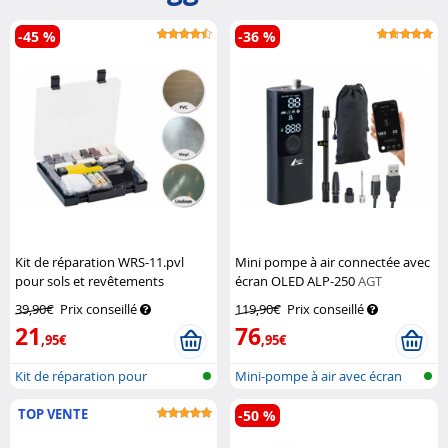
-45 %
-36 %
Kit de réparation WRS-11.pvl
Mini pompe à air connectée avec
pour sols et revêtements
écran OLED ALP-250
AGT
plastiques
AGT
39,90€
Prix conseillé
119,90€
Prix conseillé
21
76
,95€
,95€
Kit de réparation pour
Mini-pompe à air avec écran
revêtement p...
OLED, b...
TOP VENTE
-50 %