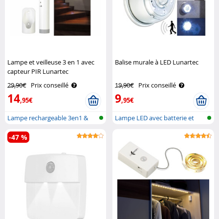
Lampe et veilleuse 3 en 1 avec
Balise murale à LED Lunartec
capteur PIR Lunartec
29,90€
Prix conseillé
19,90€
Prix conseillé
14
9
,95€
,95€
Lampe rechargeable 3en1 &
Lampe LED avec batterie et
veilleuse..
détecteu..
-47 %