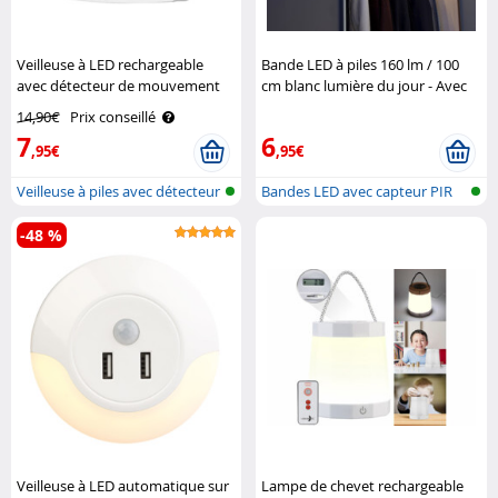
Veilleuse à LED rechargeable
Bande LED à piles 160 lm / 100
avec détecteur de mouvement
cm blanc lumière du jour - Avec
Lunartec
détecteur PIR Lunartec
14,90€
Prix conseillé
7
6
,95€
,95€
Veilleuse à piles avec détecteur
Bandes LED avec capteur PIR
de..
et batt..
-48 %
Veilleuse à LED automatique sur
Lampe de chevet rechargeable