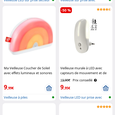
Veilleuse LED sur prise secteur
Veilleuse sur prise avec
ave..
capteur de..
-50 %
Ma Veilleuse Coucher de Soleil
Veilleuse murale à LED avec
avec effets lumineux et sonores
capteurs de mouvement et de
Fisher-Price
luminosité Lunartec
19,90€
Prix conseillé
9
9
,99€
,95€
Veilleuse à piles
Veilleuse LED sur prise avec
capteu..