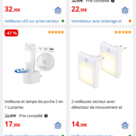
34,90€
Prix conseillé
32
22
,95€
,95€
Veilleuse LED sur prise secteur
Ventilateur avec éclairage et
ave..
fonct..
-47 %
Veilleuse et lampe de poche 2 en
2 veilleuses secteur avec
1 Lunartec
détecteur de mouvement et
luminosité réglable Lunartec
33,90€
Prix conseillé
17
14
,95€
,99€