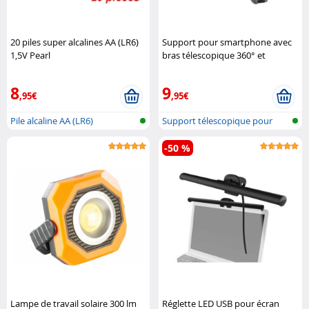
20 piles super alcalines AA (LR6)
Support pour smartphone avec
1,5V Pearl
bras télescopique 360° et
fixation One Touch Callstel
8
9
,95€
,95€
Pile alcaline AA (LR6)
Support télescopique pour
Smartphon..
-50 %
Lampe de travail solaire 300 lm
Réglette LED USB pour écran