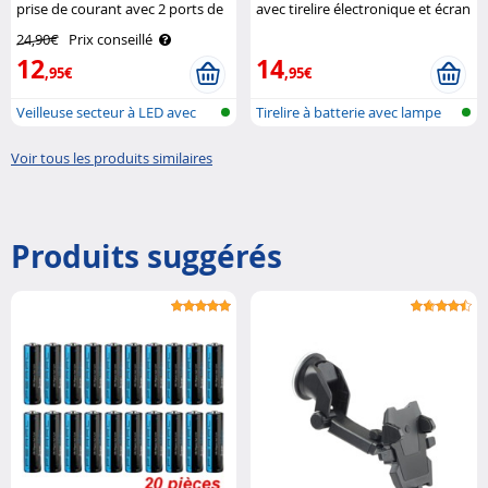
prise de courant avec 2 ports de
avec tirelire électronique et écran
chargement USB (10 W) Luminea
LCD Lunartec
24,90€
Prix conseillé
12
14
,95€
,95€
Veilleuse secteur à LED avec
Tirelire à batterie avec lampe
capteu..
de c..
Voir tous les produits similaires
Produits suggérés