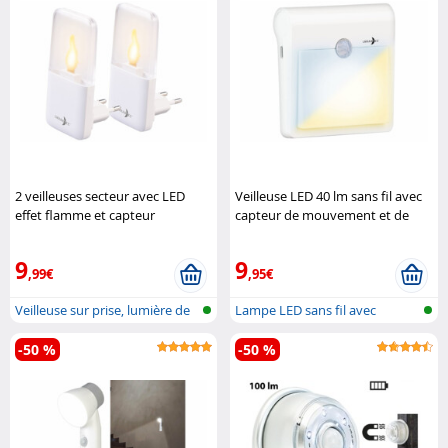
2 veilleuses secteur avec LED
Veilleuse LED 40 lm sans fil avec
effet flamme et capteur
capteur de mouvement et de
d'obscurité Lunartec
lumière Lunartec
9
9
,99€
,95€
Veilleuse sur prise, lumière de
Lampe LED sans fil avec
bou..
détecteur d..
-50 %
-50 %