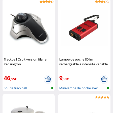
Trackball Orbit version filaire
Lampe de poche 80 lm
Kensington
rechargeable à intensité variable
avec pointeur laser KryoLights
46
9
,95€
,95€
Souris trackball
Mini-lampe de poche avec
pointeur l..