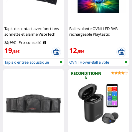
Tapis de contact avec fonctions
Balle volante OVNI LED RVB
sonnette et alarme VisorTech
rechargeable Playtastic
36,90€
Prix conseillé
19
12
,95€
,99€
Tapis d'entrée acoustique
OVNI Hover-Ball à vole
autonome
RECONDITIONN
É