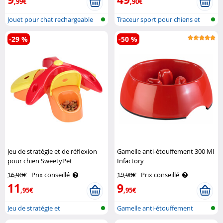
,99€
,90€
Jouet pour chat rechargeable
Traceur sport pour chiens et
avec L..
chats
-29 %
-50 %
Jeu de stratégie et de réflexion
Gamelle anti-étouffement 300 Ml
pour chien SweetyPet
Infactory
16,90€
Prix conseillé
19,90€
Prix conseillé
11
9
,95€
,95€
Jeu de stratégie et
Gamelle anti-étouffement
d'intelligence ..
pour chien..