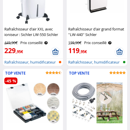
Rafraîchisseur d'air XXL avec
Rafraîchisseur d'air grand format
ioniseur : Sichler LW-550 Sichler
''LW-440'' Sichler
449,90€
Prix conseillé
199,90€
Prix conseillé
229
119
,95€
,95€
Rafraîchisseur, humidificateur
Rafraîchisseur, humidificateur
et p..
et p..
TOP VENTE
TOP VENTE
-45 %