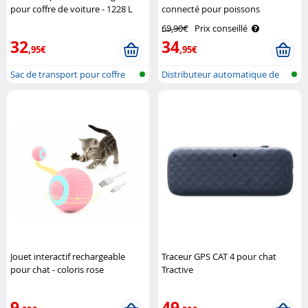
pour coffre de voiture - 1228 L
connecté pour poissons
Lescars
d'aquarium SweetyPet
69,90€
Prix conseillé
32
34
,95€
,95€
Sac de transport pour coffre
Distributeur automatique de
de voi..
nourrit..
Jouet interactif rechargeable
Traceur GPS CAT 4 pour chat
pour chat - coloris rose
Tractive
SweetyPet
9
49