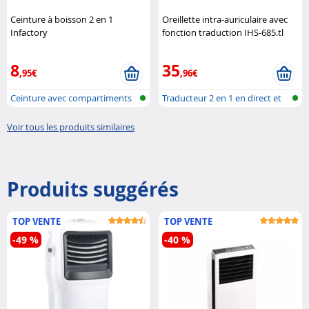
Ceinture à boisson 2 en 1
Oreillette intra-auriculaire avec
Infactory
fonction traduction IHS-685.tl
Callstel
8
35
,95€
,96€
Ceinture avec compartiments
Traducteur 2 en 1 en direct et
de rang..
casq..
Voir tous les produits similaires
Produits suggérés
TOP VENTE
TOP VENTE
-49 %
-40 %