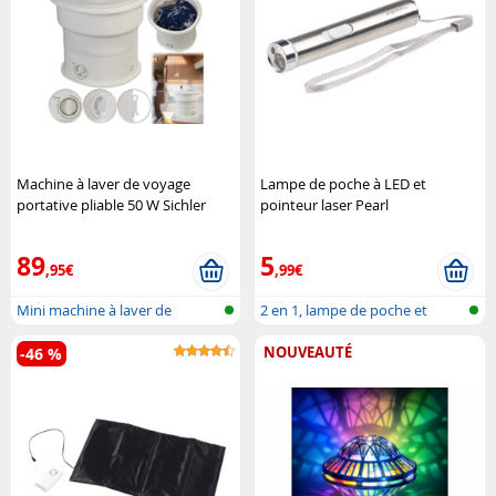
Machine à laver de voyage
Lampe de poche à LED et
portative pliable 50 W Sichler
pointeur laser Pearl
Haushaltsgeräte
89
5
,95€
,99€
Mini machine à laver de
2 en 1, lampe de poche et
voyage plia..
pointeur ..
NOUVEAUTÉ
-46 %