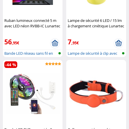
Ruban lumineux connecté 5 m
Lampe de sécurité 6 LED / 15 lm
avec LED néon RVBB-IC Lunartec
à chargement cinétique Lunartec
56
7
,95€
,95€
Bande LED réseau sans fil en
Lampe de sécurité à clip avec
RGBW
charg..
-44 %