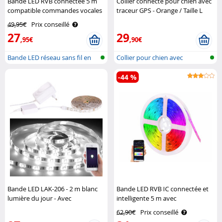
Bande LED RVB connectée 5 m
Collier connecté pour chien avec
compatible commandes vocales
traceur GPS - Orange / Taille L
Luminea Home Control
MILI
49,95€
Prix conseillé
27
29
,95€
,90€
Bande LED réseau sans fil en
Collier pour chien avec
RVB av..
localisateu..
-44 %
Bande LED LAK-206 - 2 m blanc
Bande LED RVB IC connectée et
lumière du jour - Avec
intelligente 5 m avec
accessoires Luminea Home
commandes vocales Luminea
62,90€
Prix conseillé
Control
Home Control