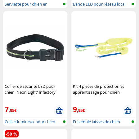
Serviette pour chien en
Bande LED pour réseau local
microfibre
sans fi..
Collier de sécurité LED pour
Kit 4 pièces de protection et
chien 'Neon Light' Infactory
apprentissage pour chien
Infactory
7
9
,95€
,95€
Collier lumineux pour chien
Ensemble laisses de chien
-50 %