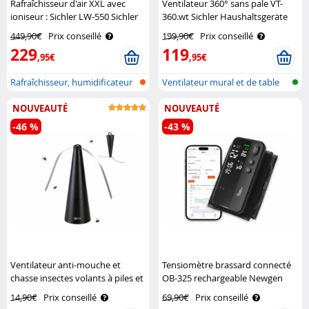
Rafraîchisseur d'air XXL avec
Ventilateur 360° sans pale VT-
ioniseur : Sichler LW-550 Sichler
360.wt Sichler Haushaltsgeräte
449,90€
Prix conseillé
199,90€
Prix conseillé
229
119
,95€
,95€
Rafraîchisseur, humidificateur
Ventilateur mural et de table
et p..
sans ..
NOUVEAUTÉ
NOUVEAUTÉ
-46 %
-43 %
Ventilateur anti-mouche et
Tensiomètre brassard connecté
chasse insectes volants à piles et
OB-325 rechargeable Newgen
USB Exbuster
Medicals
14,90€
Prix conseillé
69,90€
Prix conseillé