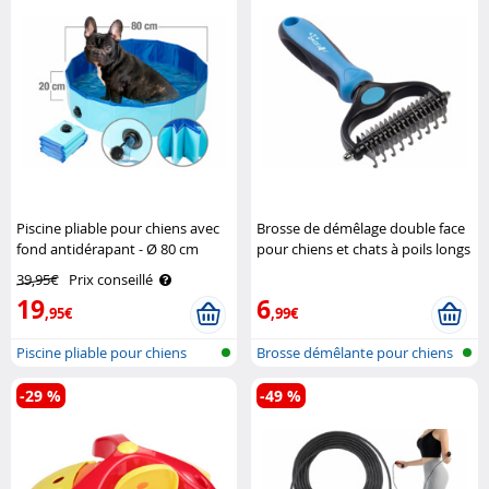
Piscine pliable pour chiens avec
Brosse de démêlage double face
fond antidérapant - Ø 80 cm
pour chiens et chats à poils longs
SweetyPet
SweetyPet
39,95€
Prix conseillé
19
6
,95€
,99€
Piscine pliable pour chiens
Brosse démêlante pour chiens
et cha..
-29 %
-49 %