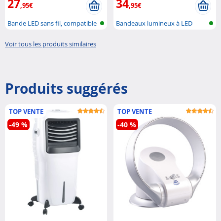
27
34
,95€
,95€
Bande LED sans fil, compatible
Bandeaux lumineux à LED
avec..
RVBIC avec ..
Voir tous les produits similaires
Produits suggérés
TOP VENTE
TOP VENTE
-49 %
-40 %