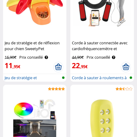
Jeu de stratégie et de réflexion
Corde à sauter connectée avec
pour chien SweetyPet
cardiofréquencemètre et
compteur de sauts Pearl Sports
16,90€
Prix conseillé
44,90€
Prix conseillé
11
22
,95€
,95€
Jeu de stratégie et
Corde à sauter à roulements à
d'intelligence ..
bille..