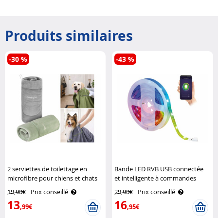
Produits similaires
-30 %
-43 %
2 serviettes de toilettage en
Bande LED RVB USB connectée
microfibre pour chiens et chats
et intelligente à commandes
SweetyPet
vocales WRL-34 Luminea Home
19,90€
Prix conseillé
29,90€
Prix conseillé
Control
13
16
,99€
,95€