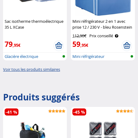
Sac isotherme thermoélectrique
Mini réfrigérateur 2 en 1 avec
35 L XCase
prise 12 / 230 V - bleu Rosenstein
& Söhne
112,90€
Prix conseillé
79
59
,95€
,95€
Glacière électrique
Mini réfrigérateur
Voir tous les produits similaires
Produits suggérés
-41 %
-45 %