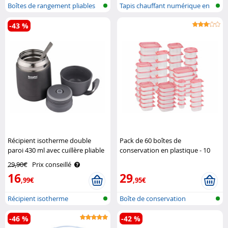
Boîtes de rangement pliables
Tapis chauffant numérique en
en sil..
silico..
-43 %
Récipient isotherme double
Pack de 60 boîtes de
paroi 430 ml avec cuillère pliable
conservation en plastique - 10
Semptec
formats Rosenstein & Söhne
29,90€
Prix conseillé
16
29
,99€
,95€
Récipient isotherme
Boîte de conservation
fraîcheur en ..
-46 %
-42 %