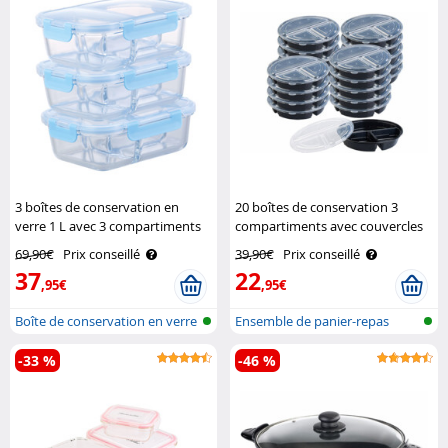
3 boîtes de conservation en
20 boîtes de conservation 3
verre 1 L avec 3 compartiments
compartiments avec couvercles
et couvercles Rosenstein &
– 900 ml Rosenstein & Söhne
69,90€
Prix conseillé
39,90€
Prix conseillé
Söhne
37
22
,95€
,95€
Boîte de conservation en verre
Ensemble de panier-repas
avec..
-33 %
-46 %