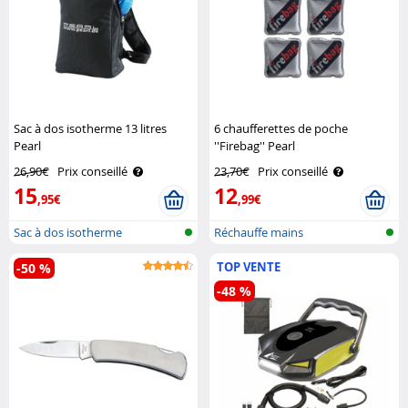
Sac à dos isotherme 13 litres
6 chaufferettes de poche
Pearl
''Firebag'' Pearl
26,90€
Prix conseillé
23,70€
Prix conseillé
15
12
,95€
,99€
Sac à dos isotherme
Réchauffe mains
TOP VENTE
-50 %
-48 %