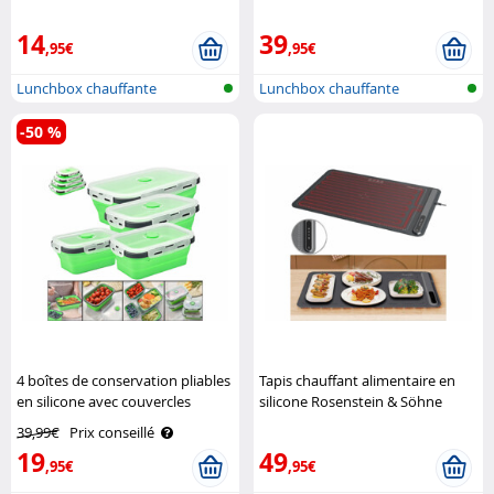
14
39
,95€
,95€
Lunchbox chauffante
Lunchbox chauffante
électrique
électrique
-50 %
4 boîtes de conservation pliables
Tapis chauffant alimentaire en
en silicone avec couvercles
silicone Rosenstein & Söhne
Rosenstein & Söhne
39,99€
Prix conseillé
19
49
,95€
,95€