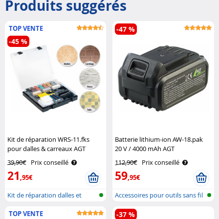
Produits suggérés
TOP VENTE
-47 %
-45 %
Kit de réparation WRS-11.fks
Batterie lithium-ion AW-18.pak
pour dalles & carreaux AGT
20 V / 4000 mAh AGT
Professional
39,90€
Prix conseillé
112,90€
Prix conseillé
21
59
,95€
,95€
Kit de réparation dalles et
Accessoires pour outils sans fil
carreau..
TOP VENTE
-37 %