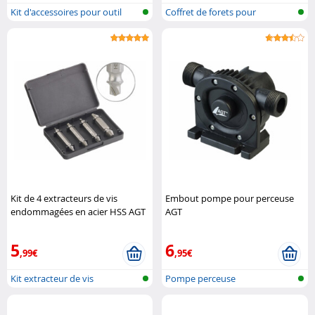
Kit d'accessoires pour outil
Coffret de forets pour
multif..
perceuse san..
Kit de 4 extracteurs de vis
Embout pompe pour perceuse
endommagées en acier HSS AGT
AGT
Professional
5
6
,99€
,95€
Kit extracteur de vis
Pompe perceuse