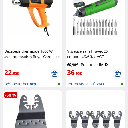
Décapeur thermique 1600 W
Visseuse sans fil avec 25
avec accessoires Royal Gardineer
embouts AW-3.st AGT
Professional
69,90€
Prix conseillé
22
36
,95€
,95€
Décapeur thermique
Tournevis sans fil avec
sélection d..
-50 %