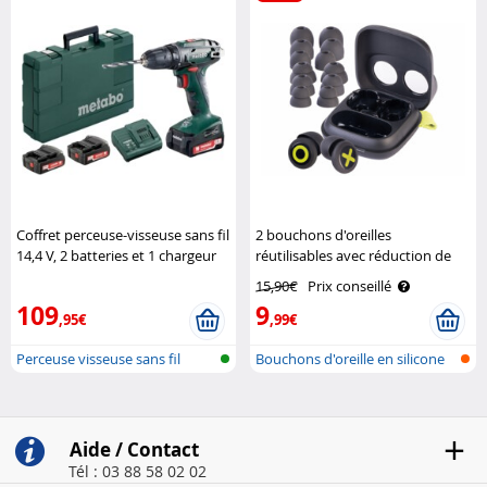
Coffret perceuse-visseuse sans fil
2 bouchons d'oreilles
14,4 V, 2 batteries et 1 chargeur
réutilisables avec réduction de
Metabo
bruit 35 dB Auvisio
15,90€
Prix conseillé
109
9
,95€
,99€
Perceuse visseuse sans fil
Bouchons d'oreille en silicone
pour..
Aide / Contact
Tél : 03 88 58 02 02