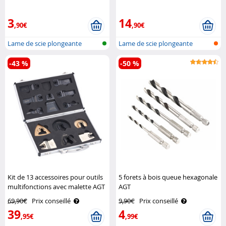
CRV AGT Professional
CRV AGT Professional
3
14
,90€
,90€
Lame de scie plongeante
Lame de scie plongeante
-43 %
-50 %
Kit de 13 accessoires pour outils
5 forets à bois queue hexagonale
multifonctions avec malette AGT
AGT
Professional
69,90€
Prix conseillé
9,90€
Prix conseillé
39
4
,95€
,99€