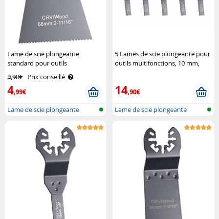
Lame de scie plongeante
5 Lames de scie plongeante pour
standard pour outils
outils multifonctions, 10 mm,
multifonctions, 68 mm, CRV,
CRV AGT Professional
9,90€
Prix conseillé
serrage AGT Professional
4
14
,99€
,90€
Lame de scie plongeante
Lame de scie plongeante