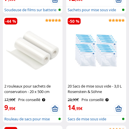
Soudeuse de films sur batterie
Sachets pour mise sous vide
-44 %
-50 %
2 rouleaux pour sachets de
20 Sacs de mise sous vide - 3,0 L
conservation - 20 x 500 cm
Rosenstein & Söhne
Rosenstein & Söhne
17,90€
Prix conseillé
29,90€
Prix conseillé
9
14
,95€
,95€
Rouleau de sacs pour mise
Sacs de mise sous vide
sous vide