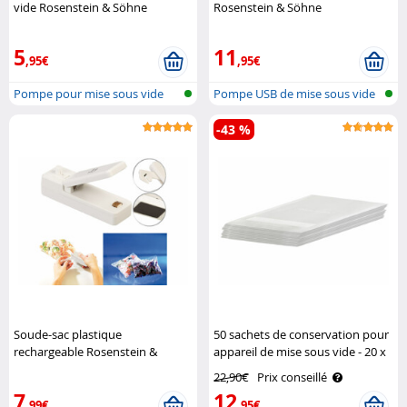
vide Rosenstein & Söhne
Rosenstein & Söhne
5
11
,95€
,95€
Pompe pour mise sous vide
Pompe USB de mise sous vide
manuelle
avec ba..
-43 %
Soude-sac plastique
50 sachets de conservation pour
rechargeable Rosenstein &
appareil de mise sous vide - 20 x
Söhne
30 cm Rosenstein & Söhne
22,90€
Prix conseillé
7
12
,99€
,95€