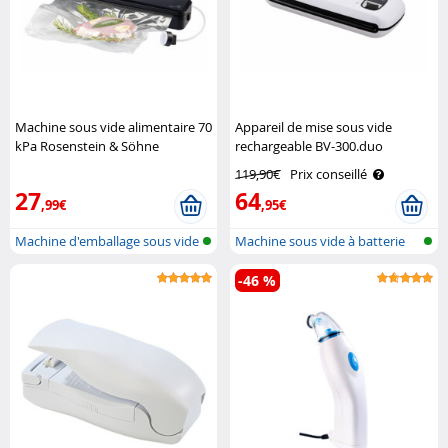
Machine sous vide alimentaire 70
Appareil de mise sous vide
kPa Rosenstein & Söhne
rechargeable BV-300.duo
Rosenstein & Söhne
119,90€
Prix conseillé
27
64
,99€
,95€
Machine d'emballage sous vide
Machine sous vide à batterie
2 en ..
2en1 p..
-46 %