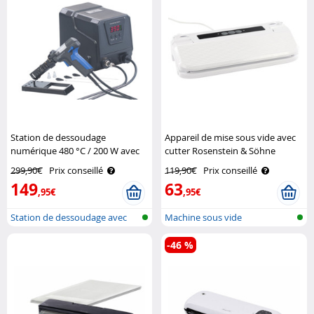
Station de dessoudage
Appareil de mise sous vide avec
numérique 480 °C / 200 W avec
cutter Rosenstein & Söhne
pompe à vide AGT
299,90€
Prix conseillé
119,90€
Prix conseillé
149
63
,95€
,95€
Station de dessoudage avec
Machine sous vide
pompe
-46 %