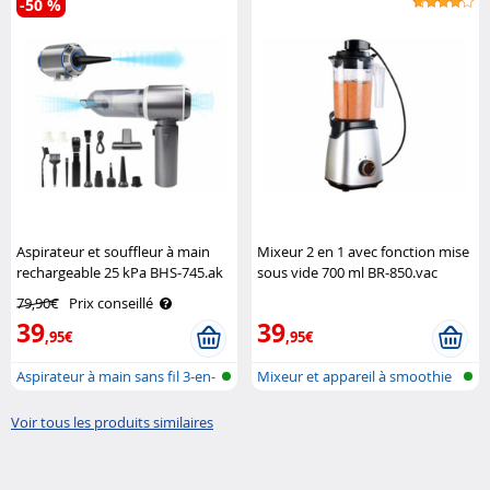
-50 %
Aspirateur et souffleur à main
Mixeur 2 en 1 avec fonction mise
rechargeable 25 kPa BHS-745.ak
sous vide 700 ml BR-850.vac
Sichler Haushaltsgeräte
Rosenstein & Söhne
79,90€
Prix conseillé
39
39
,95€
,95€
Aspirateur à main sans fil 3-en-
Mixeur et appareil à smoothie
1 p..
Voir tous les produits similaires